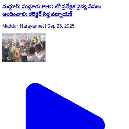
మద్దూర్: మద్దూరు PHC లో ప్రత్యేక వైద్య సేవలు
అందించాలి: కలెక్టర్ సిక్త పట్నాయక్
Maddur, Narayanpet | Sep 25, 2025