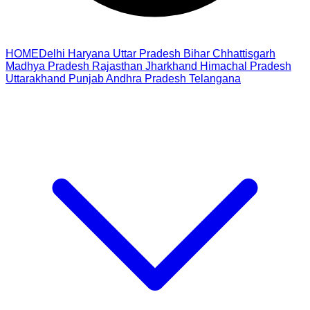
HOME
Delhi
Haryana
Uttar Pradesh
Bihar
Chhattisgarh
Madhya Pradesh
Rajasthan
Jharkhand
Himachal Pradesh
Uttarakhand
Punjab
Andhra Pradesh
Telangana