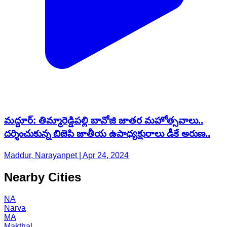
మద్దూర్: తిమ్మారెడ్డిపల్లి బావోజి జాతర మహోత్సవాలు..
దర్శించుకున్న బిజెపి జాతీయ ఉపాధ్యక్షురాలు డీకే అరుణ..
Maddur, Narayanpet | Apr 24, 2024
Nearby Cities
NA
Narva
MA
Makthal