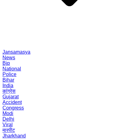
Jansamasya
News
Bjp
National
Police
Bihar
India
कांग्रेस
Gujarat
Accident
Congress
Modi
Delhi
Viral
मारपीट
Jharkhand