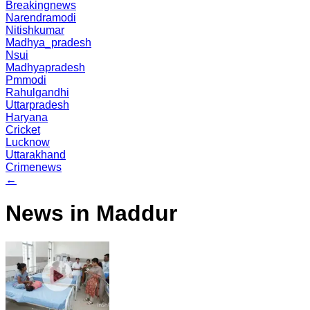
Breakingnews
Narendramodi
Nitishkumar
Madhya_pradesh
Nsui
Madhyapradesh
Pmmodi
Rahulgandhi
Uttarpradesh
Haryana
Cricket
Lucknow
Uttarakhand
Crimenews
←
News in Maddur