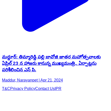
మద్దూర్: తిమ్మారెడ్డి పల్లి బావోజి జాతర మహోత్సవాలకు
ఏప్రిల్ 23 న హాజరు కానున్న ముఖ్యమంత్రి.. ఏర్పాట్లను
పరిశీలించిన ఎస్ పి.
Maddur, Narayanpet | Apr 21, 2024
T&C
Privacy Policy
Contact Us
IPR