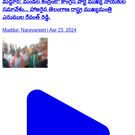
మద్దూర్: మండల కేంద్రంలో కాంగ్రెస్ పార్టీ ముఖ్య నాయకుల
సమావేశం... హాజరైన తెలంగాణ రాష్ట్ర ముఖ్యమంత్రి
ఎనుముల రేవంత్ రెడ్డి.
Maddur, Narayanpet | Apr 23, 2024