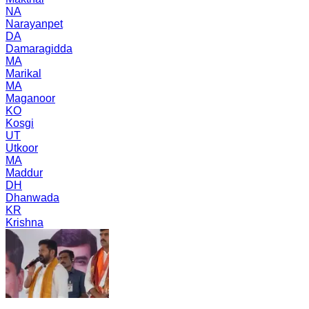
NA
Narayanpet
DA
Damaragidda
MA
Marikal
MA
Maganoor
KO
Kosgi
UT
Utkoor
MA
Maddur
DH
Dhanwada
KR
Krishna