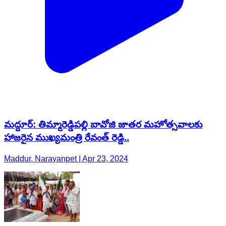
మద్దూర్: తిమ్మారెడ్డిపల్లి బావోజి జాతర మహోత్సవాలకు
హాజరైన ముఖ్యమంత్రి రేవంత్ రెడ్డి..
Maddur, Narayanpet | Apr 23, 2024