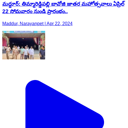
మద్దూర్: తిమ్మారెడ్డిపల్లి బావోజి జాతర మహోత్సవాలు ఏప్రిల్
22 సోమవారం నుండి ప్రారంభం..
Maddur, Narayanpet | Apr 22, 2024