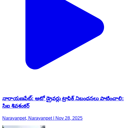
నారాయణపేట్: ఆటో డ్రైవర్లు ట్రాఫిక్ నిబంధనలు పాటించాలి:
సిఐ శివశంకర్
Narayanpet, Narayanpet | Nov 28, 2025