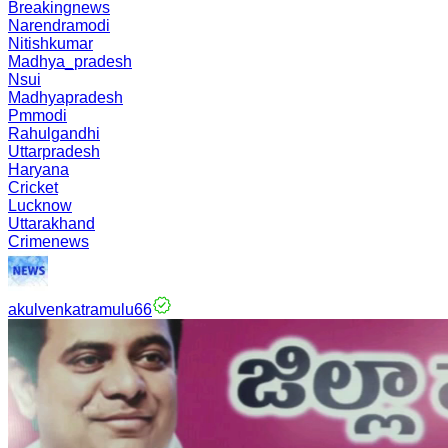
Breakingnews
Narendramodi
Nitishkumar
Madhya_pradesh
Nsui
Madhyapradesh
Pmmodi
Rahulgandhi
Uttarpradesh
Haryana
Cricket
Lucknow
Uttarakhand
Crimenews
akulvenkatramulu66