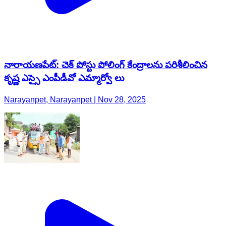
నారాయణపేట్: చెక్ పోస్టు పోలింగ్ కేంద్రాలను పరిశీలించిన
కృష్ణ ఎస్సై ఎంపీడీవో ఎమ్మార్వో లు
Narayanpet, Narayanpet | Nov 28, 2025