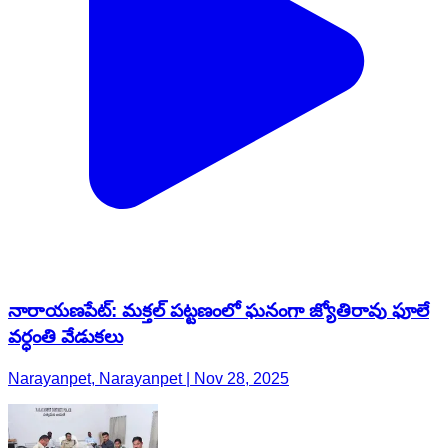
నారాయణపేట్: మక్తల్ పట్టణంలో ఘనంగా జ్యోతిరావు ఫూలే
వర్ధంతి వేడుకలు
Narayanpet, Narayanpet | Nov 28, 2025