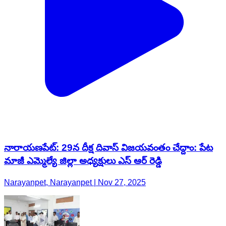
నారాయణపేట్: 29న దీక్ష దివాస్ విజయవంతం చేద్దాం: పేట
మాజీ ఎమ్మెల్యే జిల్లా అధ్యక్షులు ఎస్ ఆర్ రెడ్డి
Narayanpet, Narayanpet | Nov 27, 2025