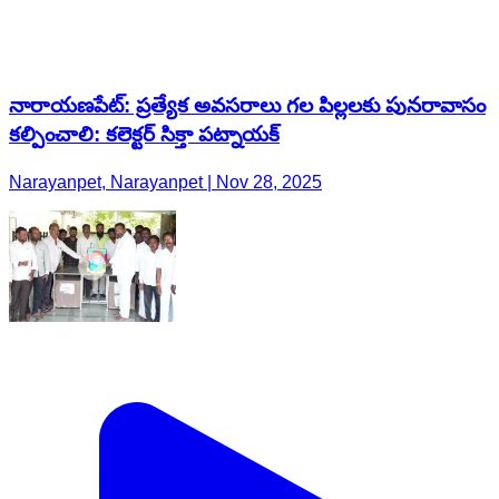
నారాయణపేట్: ప్రత్యేక అవసరాలు గల పిల్లలకు పునరావాసం
కల్పించాలి: కలెక్టర్ సిక్తా పట్నాయక్
Narayanpet, Narayanpet | Nov 28, 2025