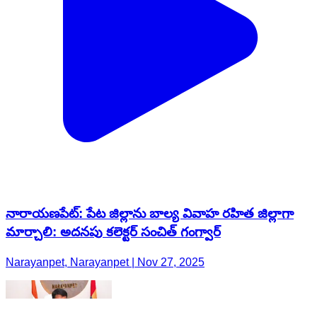
నారాయణపేట్: పేట జిల్లాను బాల్య వివాహ రహిత జిల్లాగా
మార్చాలి: అదనపు కలెక్టర్ సంచిత్ గంగ్వార్
Narayanpet, Narayanpet | Nov 27, 2025