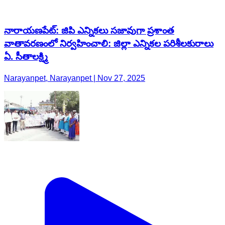
నారాయణపేట్: జిపి ఎన్నికలు సజావుగా ప్రశాంత
వాతావరణంలో నిర్వహించాలి: జిల్లా ఎన్నికల పరిశీలకురాలు
ఏ. సీతాలక్ష్మి
Narayanpet, Narayanpet | Nov 27, 2025