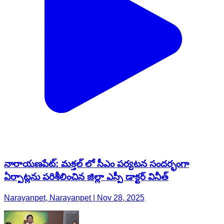
నారాయణపేట్: మక్తల్ లో సీఎం పర్యటన సందర్భంగా
ఏర్పాట్లను పరిశీలించిన జిల్లా ఎస్పీ డాక్టర్ వినీత్
Narayanpet, Narayanpet | Nov 28, 2025