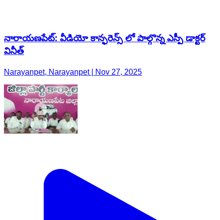
నారాయణపేట్: వీడియో కాన్ఫరెన్స్ లో పాల్గొన్న ఎస్పీ డాక్టర్
వినీత్
Narayanpet, Narayanpet | Nov 27, 2025