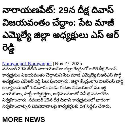
నారాయణపేట్: 29న దీక్ష దివాస్
విజయవంతం చేద్దాం: పేట మాజీ
ఎమ్మెల్యే జిల్లా అధ్యక్షులు ఎస్ ఆర్
రెడ్డి
Narayanpet, Narayanpet
|
Nov 27, 2025
నవంబర్ 29వ తేదీన నారాయణపేట జిల్లా కేంద్రంలో జరిగే దీక్ష దివాస్
కార్యక్రమం విజయవంతం చేద్దామని పేట మాజీ ఎమ్మెల్యే బిఆర్ఎస్ పార్టీ
అధ్యక్షులు ఎస్ఆర్ రెడ్డి పిలుపునిచ్చారు. జిల్లా కేంద్రంలోని బిఆర్ఎస్ పార్టీ
కార్యాలయంలో గురువారం రెండు గంటల సమయంలో ముఖ్య
నాయకులు, పార్టీ కార్యకర్తలు, అభిమానులతో సమీక్ష సమావేశం
నిర్వహించారు. నవంబర్ 29న దీక్ష దివాస్ కార్యక్రమంలో భాగంగా
నిర్వహించాల్సిన విధివిధానాలపై కార్యకర్తలకు దిశ నిర్దేశం చేశారు.
MORE NEWS