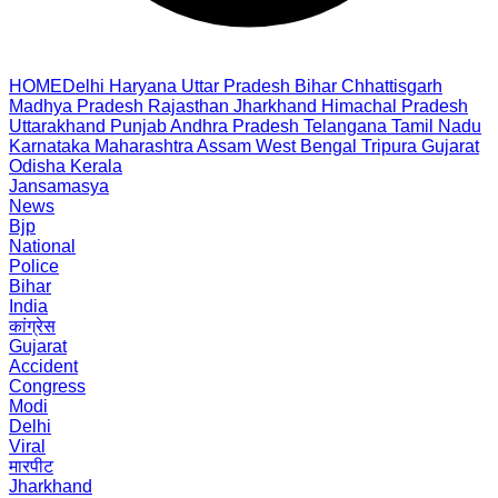
HOME
Delhi
Haryana
Uttar Pradesh
Bihar
Chhattisgarh
Madhya Pradesh
Rajasthan
Jharkhand
Himachal Pradesh
Uttarakhand
Punjab
Andhra Pradesh
Telangana
Tamil Nadu
Karnataka
Maharashtra
Assam
West Bengal
Tripura
Gujarat
Odisha
Kerala
Jansamasya
News
Bjp
National
Police
Bihar
India
कांग्रेस
Gujarat
Accident
Congress
Modi
Delhi
Viral
मारपीट
Jharkhand