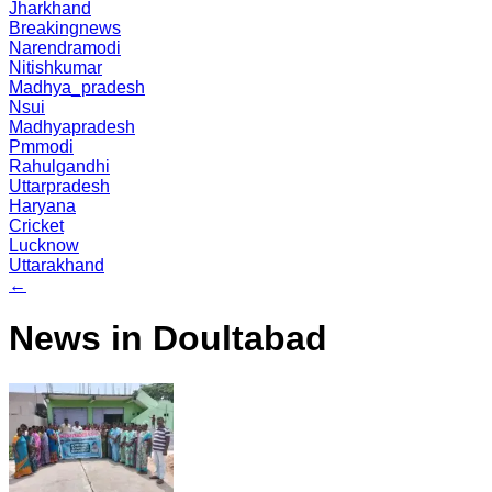
Jharkhand
Breakingnews
Narendramodi
Nitishkumar
Madhya_pradesh
Nsui
Madhyapradesh
Pmmodi
Rahulgandhi
Uttarpradesh
Haryana
Cricket
Lucknow
Uttarakhand
←
News in Doultabad