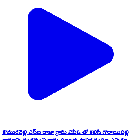
కొమురవెల్లి ఎస్ఐ రాజు గ్రామ విపిఓ తో కలిసి గౌరాయిపల్లి