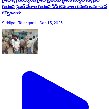
గ్రామాన్ని సందర్శించి గ్రామ ప్రజలకు స్థానిక సంస్థల ఎన్నికల
గురించి సైబర్ నేరాల గురించి సీసీ కెమెరాల గురించి అవగాహన
కల్పించారు
Siddipet, Telangana | Sep 15, 2025