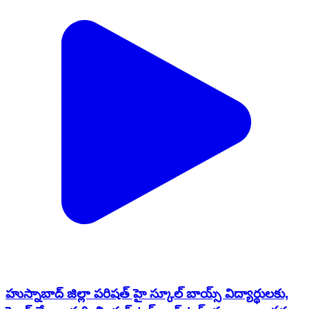
హుస్నాబాద్ జిల్లా పరిషత్ హై స్కూల్ బాయ్స్ విద్యార్థులకు,