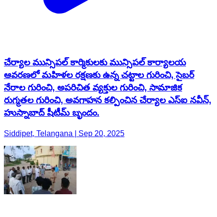
చేర్యాల మున్సిపల్ కార్మికులకు మున్సిపల్ కార్యాలయ
ఆవరణలో మహిళల రక్షణకు ఉన్న చట్టాల గురించి, సైబర్
నేరాల గురించి, అపరిచిత వ్యక్తుల గురించి, సామాజిక
రుగ్మతల గురించి, అవగాహన కల్పించిన చేర్యాల ఎస్ఐ నవీన్,
హుస్నాబాద్ షీటీమ్ బృందం.
Siddipet, Telangana | Sep 20, 2025