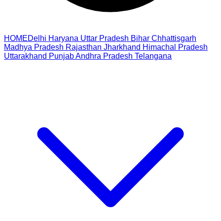
HOME
Delhi
Haryana
Uttar Pradesh
Bihar
Chhattisgarh
Madhya Pradesh
Rajasthan
Jharkhand
Himachal Pradesh
Uttarakhand
Punjab
Andhra Pradesh
Telangana