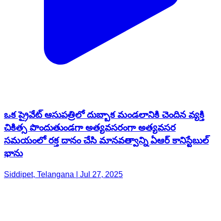
ఒక ప్రైవేట్ ఆసుపత్రిలో దుబ్బాక మండలానికి చెందిన వ్యక్తి
చికిత్స పొందుతుండగా అత్యవసరంగా అత్యవసర
సమయంలో రక్త దానం చేసి మానవత్వాన్ని ఏఆర్ కానిస్టేబుల్
భాను
Siddipet, Telangana | Jul 27, 2025