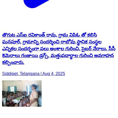
తొగుట ఎస్ఐ రవికాంత్ రావు, గ్రామ విపిఓ తో కలిసి
ఘనపూర్, గ్రామాన్ని సందర్శించి రాబోవు స్థానిక సంస్థల
ఎన్నికల సందర్భంగా పలు అంశాల గురించి, సైబర్ నేరాలు, సీసీ
కెమెరాలు గంజాయి డ్రగ్స్, మత్తుపదార్థాల గురించి అవగాహన
కల్పించారు.
Siddipet, Telangana | Aug 4, 2025