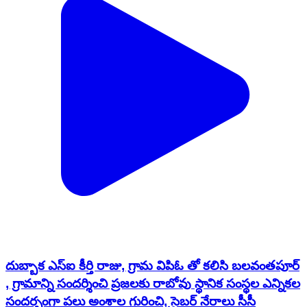
దుబ్బాక ఎస్ఐ కీర్తి రాజు, గ్రామ విపిఓ తో కలిసి బలవంతపూర్
, గ్రామాన్ని సందర్శించి ప్రజలకు రాబోవు స్థానిక సంస్థల ఎన్నికల
సందర్భంగా పలు అంశాల గురించి, సైబర్ నేరాలు సీసీ
కెమెరాలు గంజాయి డ్రగ్స్ ఇతర మత్తుపదార్థాల గురించి
అవగాహన కల్పించారు.
Siddipet, Telangana | Jul 27, 2025