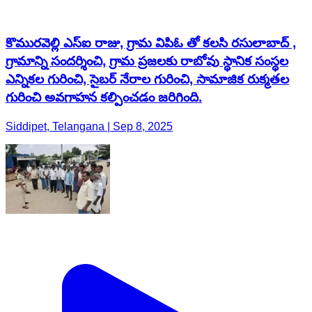
కొమురవెల్లి ఎస్ఐ రాజు, గ్రామ విపిఓ తో కలసి రసులాబాద్ ,
గ్రామాన్ని సందర్శించి, గ్రామ ప్రజలకు రాబోవు స్థానిక సంస్థల
ఎన్నికల గురించి, సైబర్ నేరాల గురించి, సామాజిక రుక్మతల
గురించి అవగాహన కల్పించడం జరిగింది.
Siddipet, Telangana | Sep 8, 2025