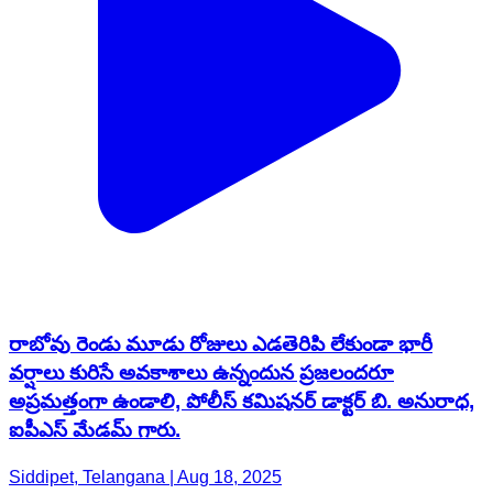
రాబోవు రెండు మూడు రోజులు ఎడతెరిపి లేకుండా భారీ
వర్షాలు కురిసే అవకాశాలు ఉన్నందున ప్రజలందరూ
అప్రమత్తంగా ఉండాలి, పోలీస్ కమిషనర్ డాక్టర్ బి. అనురాధ,
ఐపీఎస్ మేడమ్ గారు.
Siddipet, Telangana | Aug 18, 2025