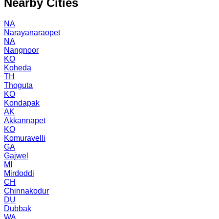
Nearby Cities
NA
Narayanaraopet
NA
Nangnoor
KO
Koheda
TH
Thoguta
KO
Kondapak
AK
Akkannapet
KO
Komuravelli
GA
Gajwel
MI
Mirdoddi
CH
Chinnakodur
DU
Dubbak
WA