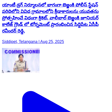
యాంటీ డ్రగ్ నిర్మూలనలో భాగంగా బెజ్జంకి పోలీస్ స్టేషన్
పరిధిలోని వివిధ గ్రామాలలోని క్రీడాకారులను యువతను
ప్రోత్సహించే విధంగా క్రికెట్, వాలీబాల్ బెజ్జంకి జూనియర్
కాలేజ్ గ్రౌండ్ లో టోర్నమెంట్ ప్రారంభించిన సిద్దిపేట ఏసీపీ
రవీందర్ రెడ్డి,
Siddipet, Telangana | Aug 25, 2025