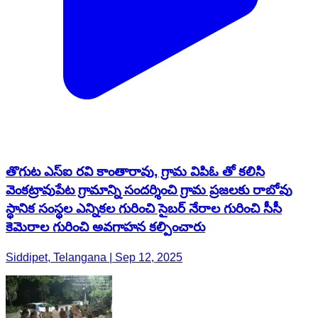
తొగుట ఎస్ఐ రవి కాంతారావు, గ్రామ విపిఓ తో కలిసి
వెంకట్రావుపేట గ్రామాన్ని సందర్శించి గ్రామ ప్రజలకు రాబోవు
స్థానిక సంస్థల ఎన్నికల గురించి సైబర్ నేరాల గురించి సీసీ
కెమెరాల గురించి అవగాహన కల్పించారు
Siddipet, Telangana | Sep 12, 2025