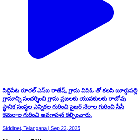
సిద్దిపేట రూరల్ ఎస్ఐ రాజేష్, గ్రామ విపిఓ తో కలసి బూర్గుపల్లి
గ్రామాన్ని సందర్శించి గ్రామ ప్రజలకు యువకులకు రాబోవు
స్థానిక సంస్థల ఎన్నికల గురించి సైబర్ నేరాల గురించి సీసీ
కెమెరాల గురించి అవగాహన కల్పించారు.
Siddipet, Telangana | Sep 22, 2025