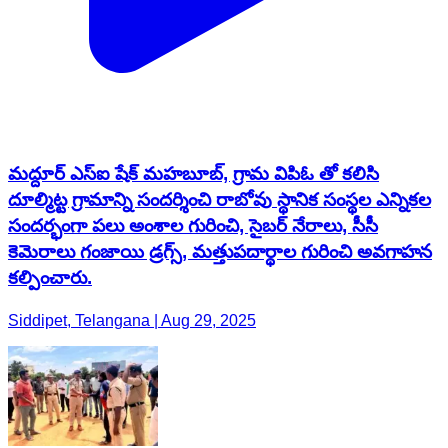
మద్దూర్ ఎస్ఐ షేక్ మహబూబ్, గ్రామ విపిఓ తో కలిసి
దూల్మిట్ట గ్రామాన్ని సందర్శించి రాబోవు స్థానిక సంస్థల ఎన్నికల
సందర్భంగా పలు అంశాల గురించి, సైబర్ నేరాలు, సీసీ
కెమెరాలు గంజాయి డ్రగ్స్, మత్తుపదార్థాల గురించి అవగాహన
కల్పించారు.
Siddipet, Telangana | Aug 29, 2025