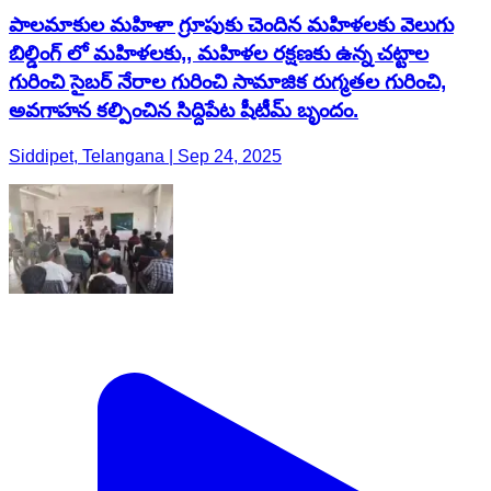
పాలమాకుల మహిళా గ్రూపుకు చెందిన మహిళలకు వెలుగు
బిల్డింగ్ లో మహిళలకు,, మహిళల రక్షణకు ఉన్న చట్టాల
గురించి సైబర్ నేరాల గురించి సామాజిక రుగ్మతల గురించి,
అవగాహన కల్పించిన సిద్దిపేట షీటీమ్ బృందం.
Siddipet, Telangana | Sep 24, 2025