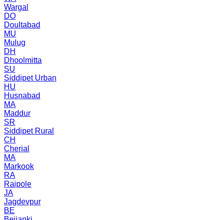
Wargal
DO
Doultabad
MU
Mulug
DH
Dhoolmitta
SU
Siddipet Urban
HU
Husnabad
MA
Maddur
SR
Siddipet Rural
CH
Cherial
MA
Markook
RA
Raipole
JA
Jagdevpur
BE
Bejjanki