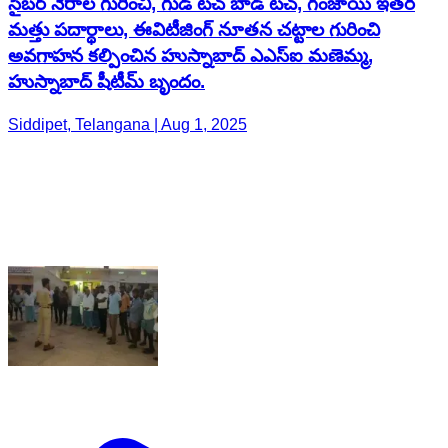
సైబర్ నేరాల గురించి, గుడ్ టచ్ బాడ్ టచ్, గంజాయి ఇతర
మత్తు పదార్థాలు, ఈవిటీజింగ్ నూతన చట్టాల గురించి
అవగాహన కల్పించిన హుస్నాబాద్ ఎఎస్ఐ మణెమ్మ,
హుస్నాబాద్ షీటీమ్ బృందం.
Siddipet, Telangana | Aug 1, 2025