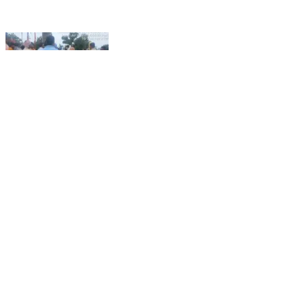
కొమురవెల్లి ఎస్ఐ రాజు, గ్రామ విపిఓ తో కలిసి గౌరాయపల్లి,
గ్రామాన్ని సందర్శించి ప్రజలకు ప్రజాప్రతినిధులకు రాబోవు
స్థానిక సంస్థల ఎన్నికల సందర్భంగా పలు అంశాల గురించి,