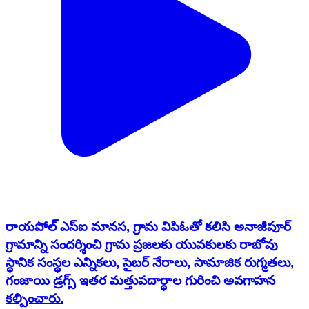
రాయపోల్ ఎస్ఐ మానస, గ్రామ విపిఓతో కలిసి అనాజీపూర్
గ్రామాన్ని సందర్శించి గ్రామ ప్రజలకు యువకులకు రాబోవు
స్థానిక సంస్థల ఎన్నికలు, సైబర్ నేరాలు, సామాజిక రుగ్మతలు,
గంజాయి డ్రగ్స్ ఇతర మత్తుపదార్థాల గురించి అవగాహన
కల్పించారు.