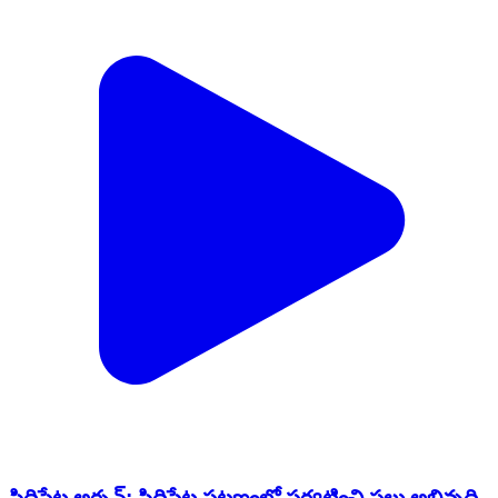
సిద్దిపేట అర్బన్: సిద్దిపేట పట్టణంలో పర్యటించి పలు అభివృద్ధి