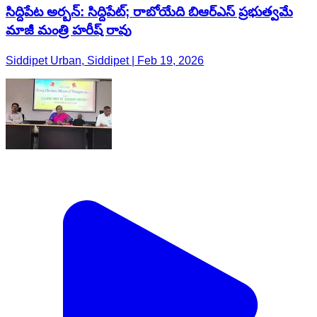
సిద్దిపేట అర్బన్: సిద్దిపేట్; రాబోయేది బిఆర్ఎస్ ప్రభుత్వమే
మాజీ మంత్రి హరీష్ రావు
Siddipet Urban, Siddipet | Feb 19, 2026