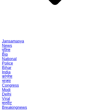
Jansamasya
News
पुलिस
Bjp
National
Police
Bihar
India
कांग्रेस
भाजपा
Congress
Modi
Delhi
Viral
मारपीट
Breakingnews