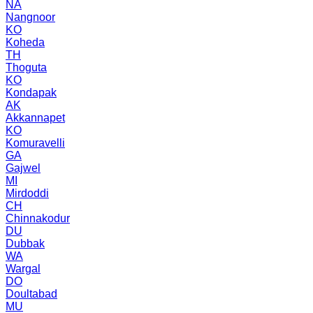
NA
Nangnoor
KO
Koheda
TH
Thoguta
KO
Kondapak
AK
Akkannapet
KO
Komuravelli
GA
Gajwel
MI
Mirdoddi
CH
Chinnakodur
DU
Dubbak
WA
Wargal
DO
Doultabad
MU