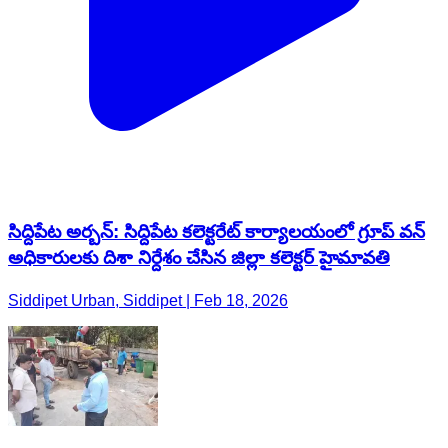
సిద్దిపేట అర్బన్: సిద్దిపేట కలెక్టరేట్ కార్యాలయంలో గ్రూప్ వన్
అధికారులకు దిశా నిర్దేశం చేసిన జిల్లా కలెక్టర్ హైమావతి
Siddipet Urban, Siddipet | Feb 18, 2026