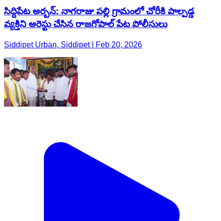
సిద్దిపేట అర్బన్: నాగరాజు పల్లి గ్రామంలో చోరీకి పాల్పడ్డ
వ్యక్తిని అరెస్టు చేసిన రాజగోపాల్ పేట పోలీసులు
Siddipet Urban, Siddipet | Feb 20, 2026