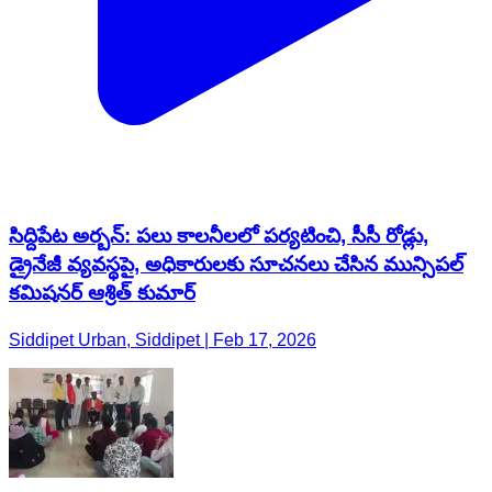
సిద్దిపేట అర్బన్: పలు కాలనీలలో పర్యటించి, సీసీ రోడ్లు,
డ్రైనేజీ వ్యవస్థపై, అధికారులకు సూచనలు చేసిన మున్సిపల్
కమిషనర్ ఆశ్రిత్ కుమార్
Siddipet Urban, Siddipet | Feb 17, 2026