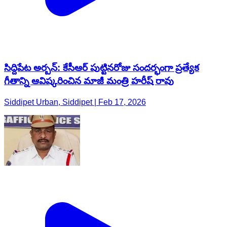
సిద్దిపేట అర్బన్: కేసీఆర్ పుట్టినరోజు సందర్భంగా ప్రత్యేక
గీతాన్ని ఆవిష్కరించిన మాజీ మంత్రి హరీష్ రావు
Siddipet Urban, Siddipet | Feb 17, 2026