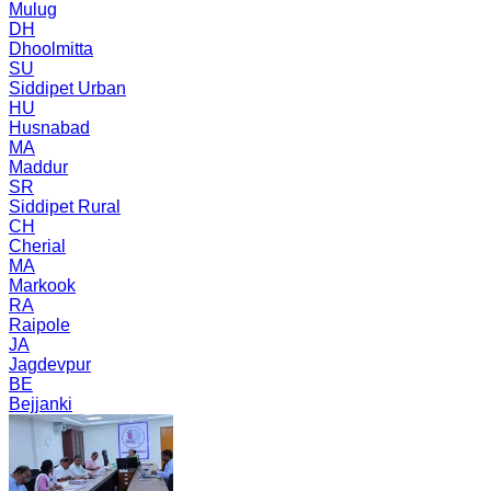
Mulug
DH
Dhoolmitta
SU
Siddipet Urban
HU
Husnabad
MA
Maddur
SR
Siddipet Rural
CH
Cherial
MA
Markook
RA
Raipole
JA
Jagdevpur
BE
Bejjanki