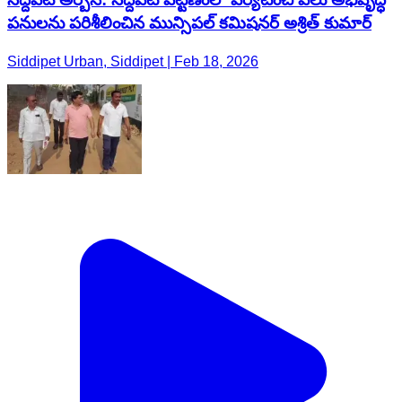
పనులను పరిశీలించిన మున్సిపల్ కమిషనర్ అశ్రిత్ కుమార్
Siddipet Urban, Siddipet | Feb 18, 2026