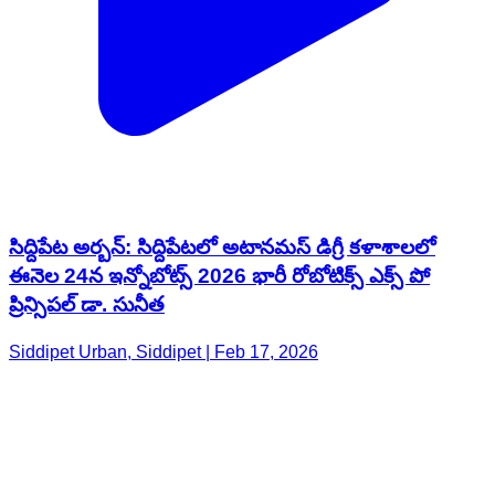
సిద్దిపేట అర్బన్: సిద్దిపేటలో అటానమస్ డిగ్రీ కళాశాలలో
ఈనెల 24న ఇన్నోబోట్స్ 2026 భారీ రోబోటిక్స్ ఎక్స్ పో
ప్రిన్సిపల్ డా. సునీత
Siddipet Urban, Siddipet | Feb 17, 2026