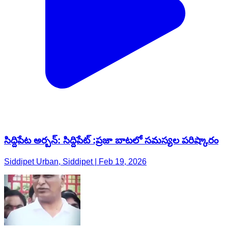
సిద్దిపేట అర్బన్: సిద్దిపేట్ :ప్రజా బాటలో సమస్యల పరిష్కారం
Siddipet Urban, Siddipet | Feb 19, 2026