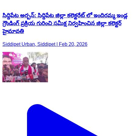
సిద్దిపేట అర్బన్: సిద్దిపేట జిల్లా కలెక్టరేట్ లో ఇందిరమ్మ ఇండ్ల
గ్రౌండింగ్ ప్రక్రియ గురించి సమీక్ష నిర్వహించిన జిల్లా కలెక్టర్
హైమావతి
Siddipet Urban, Siddipet | Feb 20, 2026