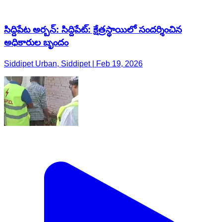
సిద్దిపేట అర్బన్: సిద్దిపేట్: క్షేత్రస్థాయిలో సందర్శించిన
అధికారుల బృందం
Siddipet Urban, Siddipet | Feb 19, 2026