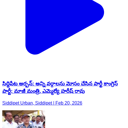
సిద్దిపేట అర్బన్: అన్ని వర్గాలను మోసం చేసిన పార్టీ కాంగ్రెస్
పార్టీ: మాజీ మంత్రి, ఎమ్మెల్యే హరీష్ రావు
Siddipet Urban, Siddipet | Feb 20, 2026