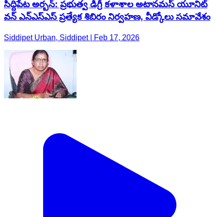
సిద్దిపేట అర్బన్: ప్రభుత్వ డిగ్రీ కళాశాల అటానమస్ యూనిట్
వన్ ఎన్ఎస్ఎస్ ప్రత్యేక శిబిరం నిర్వహణ, వీడ్కోలు సమావేశం
Siddipet Urban, Siddipet | Feb 17, 2026