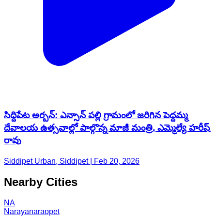
సిద్దిపేట అర్బన్: ఎన్సాన్ పల్లి గ్రామంలో జరిగిన పెద్దమ్మ
దేవాలయ ఉత్సవాల్లో పాల్గొన్న మాజీ మంత్రి, ఎమ్మెల్యే హరీష్
రావు
Siddipet Urban, Siddipet | Feb 20, 2026
Nearby Cities
NA
Narayanaraopet