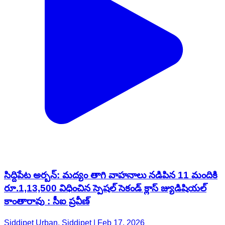
సిద్దిపేట అర్బన్: మద్యం తాగి వాహనాలు నడిపిన 11 మందికి
రూ.1,13,500 విధించిన స్పెషల్ సెకండ్ క్లాస్ జ్యుడిషియల్
కాంతారావు : సీఐ ప్రవీణ్
Siddipet Urban, Siddipet | Feb 17, 2026