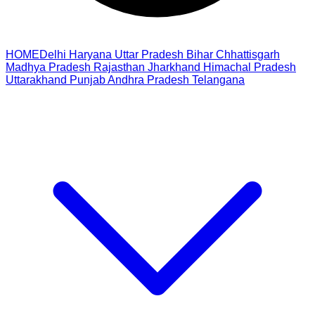
HOME
Delhi
Haryana
Uttar Pradesh
Bihar
Chhattisgarh
Madhya Pradesh
Rajasthan
Jharkhand
Himachal Pradesh
Uttarakhand
Punjab
Andhra Pradesh
Telangana