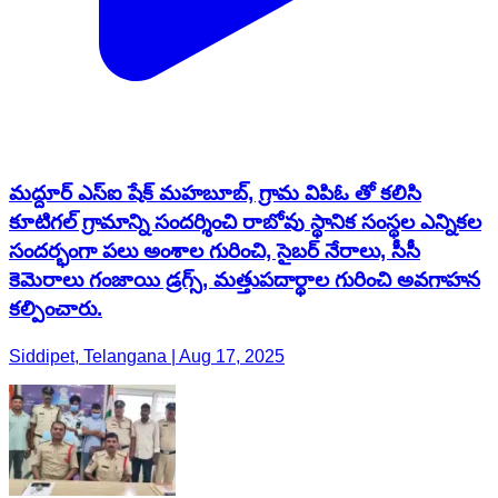
మద్దూర్ ఎస్ఐ షేక్ మహబూబ్, గ్రామ విపిఓ తో కలిసి
కూటిగల్ గ్రామాన్ని సందర్శించి రాబోవు స్థానిక సంస్థల ఎన్నికల
సందర్భంగా పలు అంశాల గురించి, సైబర్ నేరాలు, సీసీ
కెమెరాలు గంజాయి డ్రగ్స్, మత్తుపదార్థాల గురించి అవగాహన
కల్పించారు.
Siddipet, Telangana | Aug 17, 2025