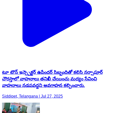
టూ టౌన్ ఇన్స్పెక్టర్ ఉపేందర్ సిబ్బందితో కలిసి నర్సాపూర్
చౌరస్తాలో వాహనాలు తనిఖీ చేయించు మద్యం సేవించి
వాహనాలు నడపవద్దని అవగాహన కల్పించారు.
Siddipet, Telangana | Jul 27, 2025