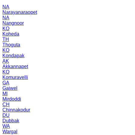
NA
Narayanaraopet
NA
Nangnoor
KO
Koheda
TH
Thoguta
KO
Kondapak
AK
Akkannapet
KO
Komuravelli
GA
Gajwel
MI
Mirdoddi
CH
Chinnakodur
DU
Dubbak
WA
Wargal