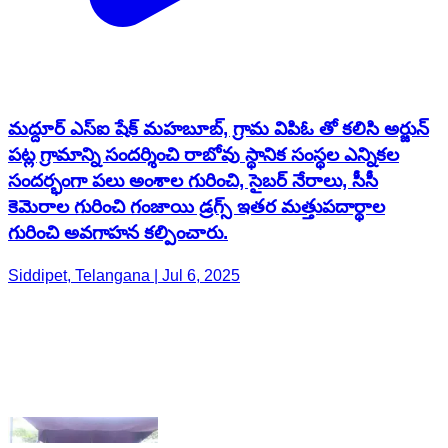
మద్దూర్ ఎస్ఐ షేక్ మహబూబ్, గ్రామ విపిఓ తో కలిసి అర్జున్
పట్ల గ్రామాన్ని సందర్శించి రాబోవు స్థానిక సంస్థల ఎన్నికల
సందర్భంగా పలు అంశాల గురించి, సైబర్ నేరాలు, సీసీ
కెమెరాల గురించి గంజాయి డ్రగ్స్ ఇతర మత్తుపదార్థాల
గురించి అవగాహన కల్పించారు.
Siddipet, Telangana | Jul 6, 2025