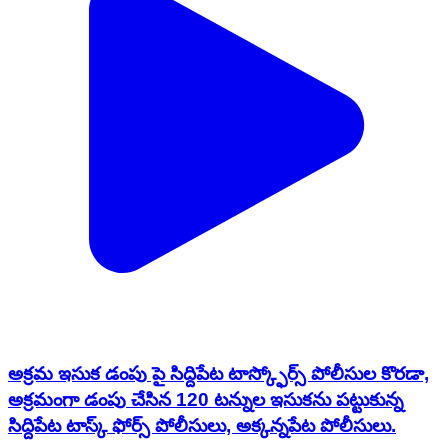
అక్రమ ఇసుక డంపు పై సిద్దిపేట టాస్క్ఫోర్స్ పోలీసుల కొరడా,
అక్రమంగా డంపు చేసిన 120 టన్నుల ఇసుకను పట్టుకున్న
సిద్దిపేట టాస్క్ ఫోర్స్ పోలీసులు, అక్కన్నపేట పోలీసులు.