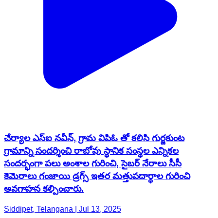
చేర్యాల ఎస్ఐ నవీన్, గ్రామ విపిఓ తో కలిసి గుర్జకుంట
గ్రామాన్ని సందర్శించి రాబోవు స్థానిక సంస్థల ఎన్నికల
సందర్భంగా పలు అంశాల గురించి, సైబర్ నేరాలు సీసీ
కెమెరాలు గంజాయి డ్రగ్స్ ఇతర మత్తుపదార్థాల గురించి
అవగాహన కల్పించారు.
Siddipet, Telangana | Jul 13, 2025