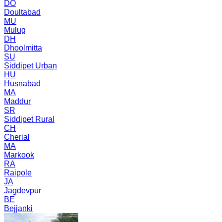
DO
Doultabad
MU
Mulug
DH
Dhoolmitta
SU
Siddipet Urban
HU
Husnabad
MA
Maddur
SR
Siddipet Rural
CH
Cherial
MA
Markook
RA
Raipole
JA
Jagdevpur
BE
Bejjanki