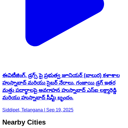
ఈవిటీజింగ్, డ్రగ్స్ పై ప్రభుత్వ జూనియర్ (బాలుర) కళాశాల
హుస్నాబాద్ మరియు సైబర్ నేరాలు, గంజాయి డ్రగ్ ఇతర
మత్తు పదార్థాలపై అవగాహన హుస్నాబాద్ ఎస్ఐ లక్ష్మారెడ్డి
మరియు హుస్నాబాద్ షీమ్టీ బృందం.
Siddipet, Telangana | Sep 19, 2025
Nearby Cities