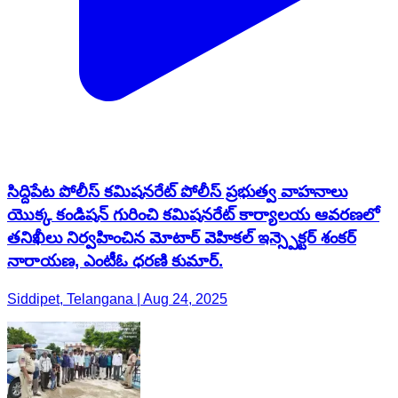
సిద్దిపేట పోలీస్ కమిషనరేట్ పోలీస్ ప్రభుత్వ వాహనాలు
యొక్క కండిషన్ గురించి కమిషనరేట్ కార్యాలయ ఆవరణలో
తనిఖీలు నిర్వహించిన మోటార్ వెహికల్ ఇన్స్పెక్టర్ శంకర్
నారాయణ, ఎంటీఓ ధరణి కుమార్.
Siddipet, Telangana | Aug 24, 2025