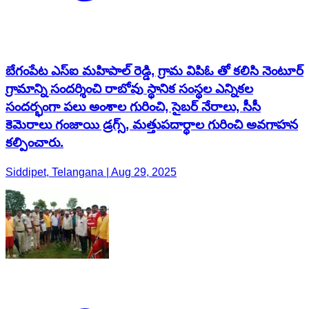
బేగంపేట ఎస్ఐ మహిపాల్ రెడ్డి, గ్రామ విపిఓ తో కలిసి నెంటూర్
గ్రామాన్ని సందర్శించి రాబోవు స్థానిక సంస్థల ఎన్నికల
సందర్భంగా పలు అంశాల గురించి, సైబర్ నేరాలు, సీసీ
కెమెరాలు గంజాయి డ్రగ్స్, మత్తుపదార్థాల గురించి అవగాహన
కల్పించారు.
Siddipet, Telangana | Aug 29, 2025