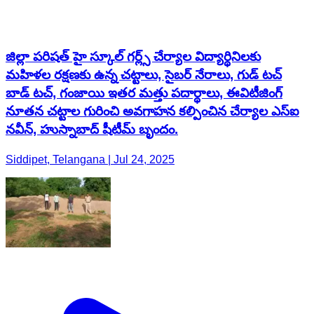
జిల్లా పరిషత్ హై స్కూల్ గర్ల్స్ చేర్యాల విద్యార్థినిలకు
మహిళల రక్షణకు ఉన్న చట్టాలు, సైబర్ నేరాలు, గుడ్ టచ్
బాడ్ టచ్, గంజాయి ఇతర మత్తు పదార్థాలు, ఈవిటీజింగ్
నూతన చట్టాల గురించి అవగాహన కల్పించిన చేర్యాల ఎస్ఐ
నవీన్, హుస్నాబాద్ షీటీమ్ బృందం.
Siddipet, Telangana | Jul 24, 2025