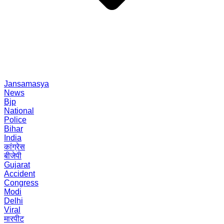
Jansamasya
News
Bjp
National
Police
Bihar
India
कांग्रेस
बीजेपी
Gujarat
Accident
Congress
Modi
Delhi
Viral
मारपीट