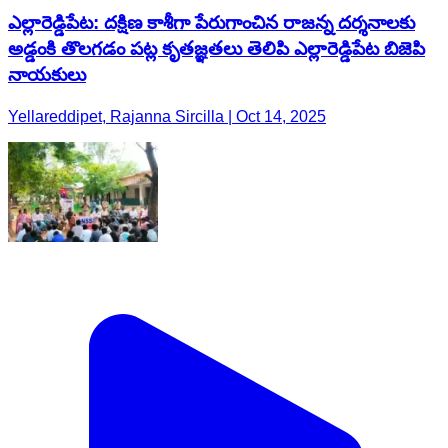
ఎల్లారెడ్డిపేట: దక్షిణ కాశీగా పేరుగాంచిన రాజన్న దర్శనాలకు
అడ్డంకి తొలగడం పట్ల కృతజ్ఞతలు తెలిపి ఎల్లారెడ్డిపేట బిజెపి
నాయకులు
Yellareddipet, Rajanna Sircilla | Oct 14, 2025