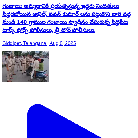
గంజాయి అమ్మడానికి ప్రయత్నిస్తున్న ఇద్దరు నిందితులు
సిద్దరబోయిన అఖిల్, పవన్ కుమార్ లను పట్టుకొని వారి వద్ద
నుండి 140 గ్రాముల గంజాయి స్వాధీనం చేసుకున్న సిద్దిపేట
టాస్క్ ఫోర్స్ పోలీసులు, త్రీ టౌన్ పోలీసులు.
Siddipet, Telangana | Aug 8, 2025