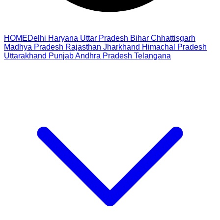
HOME
Delhi
Haryana
Uttar Pradesh
Bihar
Chhattisgarh
Madhya Pradesh
Rajasthan
Jharkhand
Himachal Pradesh
Uttarakhand
Punjab
Andhra Pradesh
Telangana