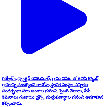
గజ్వేల్ ఇన్స్పెక్టర్ రవికుమార్, గ్రామ విపిఓ తో కలిసి కొల్గుర్
గ్రామాన్ని సందర్శించి రాబోవు స్థానిక సంస్థల ఎన్నికల
సందర్భంగా పలు అంశాల గురించి, సైబర్ నేరాలు, సీసీ
కెమెరాలు గంజాయి డ్రగ్స్, మత్తుపదార్థాల గురించి అవగాహన
కల్పించారు.