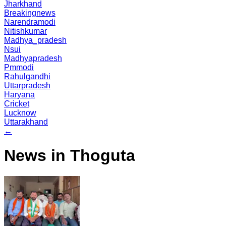
Jharkhand
Breakingnews
Narendramodi
Nitishkumar
Madhya_pradesh
Nsui
Madhyapradesh
Pmmodi
Rahulgandhi
Uttarpradesh
Haryana
Cricket
Lucknow
Uttarakhand
←
News in Thoguta