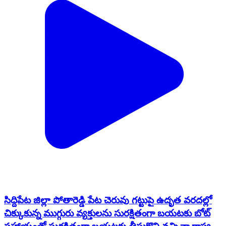
సిద్దిపేట జిల్లా పోతారెడ్డి పేట చెరువు గట్టుపై ఉదృత వరదల్లో
చిక్కుకున్న ముగ్గురు వ్యక్తులను సురక్షితంగా బయటకు బోట్