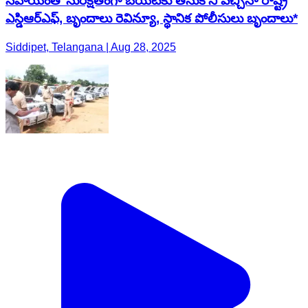
సహాయంతో సురక్షితంగా బయటకు తీసుకొని వచ్చినా రాష్ట్ర
ఎస్డిఆర్ఎఫ్, బృందాలు రెవిన్యూ, స్థానిక పోలీసులు బృందాలు*
Siddipet, Telangana | Aug 28, 2025