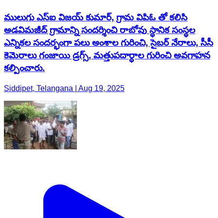
ములుగు ఎస్ఐ విజయ్ కుమార్, గ్రామ విపిఓ తో కలిసి
అడవిమజీద్ గ్రామాన్ని సందర్శించి రాబోవు స్థానిక సంస్థల
ఎన్నికల సందర్భంగా పలు అంశాల గురించి, సైబర్ నేరాలు, సీసీ
కెమెరాలు గంజాయి డ్రగ్స్, మత్తుపదార్థాల గురించి అవగాహన
కల్పించారు.
Siddipet, Telangana | Aug 19, 2025