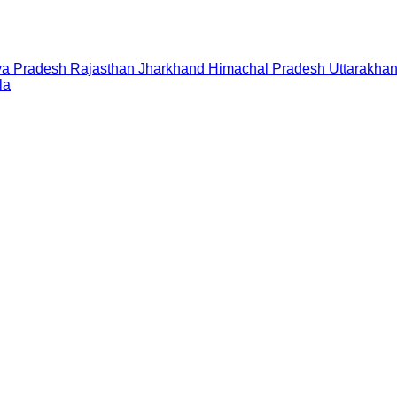
a Pradesh
Rajasthan
Jharkhand
Himachal Pradesh
Uttarakha
la