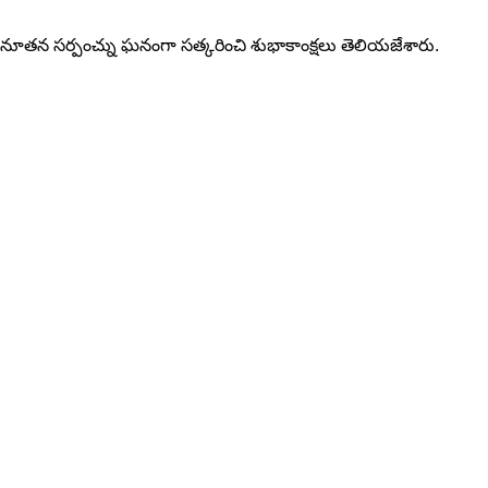
లో నూతన సర్పంచ్ను ఘనంగా సత్కరించి శుభాకాంక్షలు తెలియజేశారు.