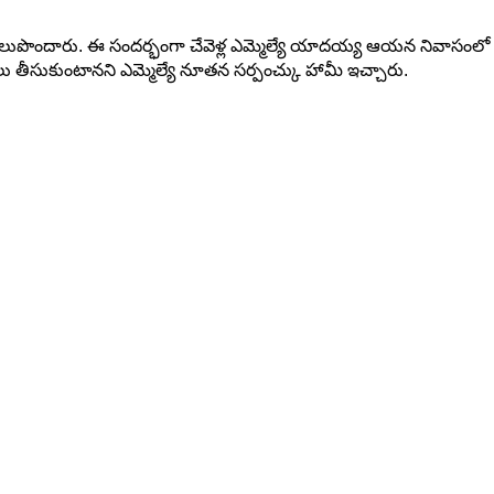
ేఖర్ గెలుపొందారు. ఈ సందర్భంగా చేవెళ్ల ఎమ్మెల్యే యాదయ్య ఆయన నివాసం
ు తీసుకుంటానని ఎమ్మెల్యే నూతన సర్పంచ్కు హామీ ఇచ్చారు.