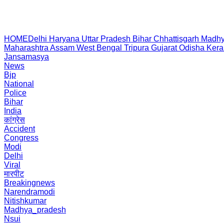
HOME
Delhi
Haryana
Uttar Pradesh
Bihar
Chhattisgarh
Madhy
Maharashtra
Assam
West Bengal
Tripura
Gujarat
Odisha
Kera
Jansamasya
News
Bjp
National
Police
Bihar
India
कांग्रेस
Accident
Congress
Modi
Delhi
Viral
मारपीट
Breakingnews
Narendramodi
Nitishkumar
Madhya_pradesh
Nsui