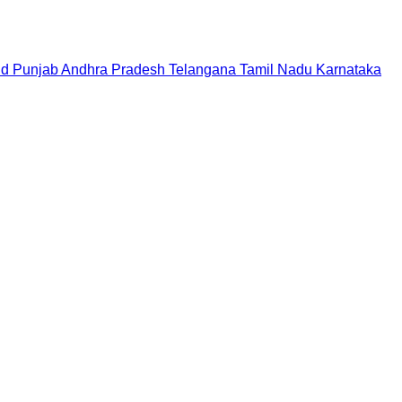
nd
Punjab
Andhra Pradesh
Telangana
Tamil Nadu
Karnataka