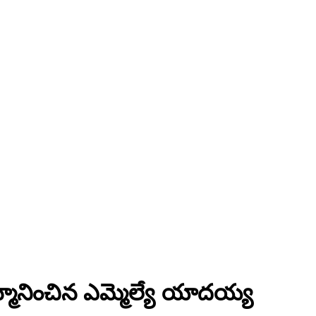
సన్మానించిన ఎమ్మెల్యే యాదయ్య