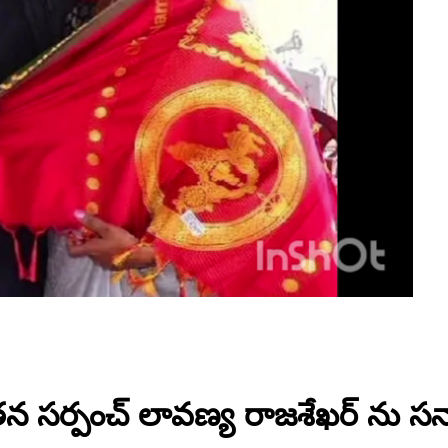
 నూతన సర్పంచ్ లావణ్య రాజశేఖర్ ను 