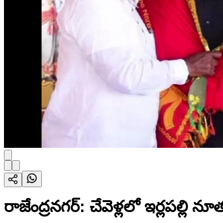
రాజేంద్రనగర్: చేవెళ్లలో ఇర్లపల్లి