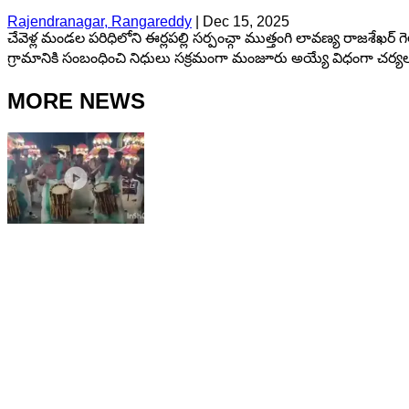
Rajendranagar, Rangareddy
|
Dec 15, 2025
చేవెళ్ల మండల పరిధిలోని ఈర్లపల్లి సర్పంచ్గా ముత్తంగి లావణ్య రాజశ
గ్రామానికి సంబంధించి నిధులు సక్రమంగా మంజూరు అయ్యే విధంగా చర్యల
MORE NEWS