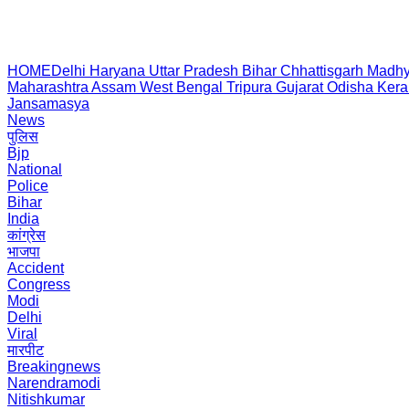
HOME
Delhi
Haryana
Uttar Pradesh
Bihar
Chhattisgarh
Madhy
Maharashtra
Assam
West Bengal
Tripura
Gujarat
Odisha
Kera
Jansamasya
News
पुलिस
Bjp
National
Police
Bihar
India
कांग्रेस
भाजपा
Accident
Congress
Modi
Delhi
Viral
मारपीट
Breakingnews
Narendramodi
Nitishkumar