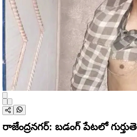
రాజేంద్రనగర్: బడంగ్ పేటలో గుర్తు