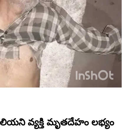
తెలియని వ్యక్తి మృతదేహం లభ్యం