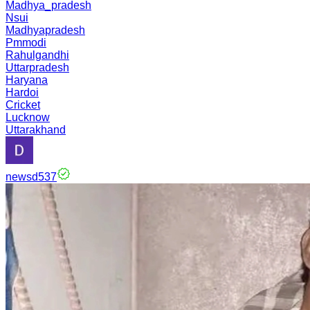
Madhya_pradesh
Nsui
Madhyapradesh
Pmmodi
Rahulgandhi
Uttarpradesh
Haryana
Hardoi
Cricket
Lucknow
Uttarakhand
newsd537