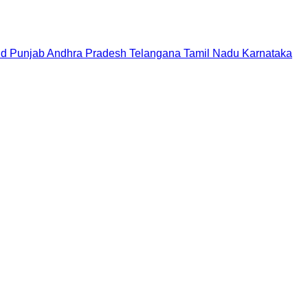
nd
Punjab
Andhra Pradesh
Telangana
Tamil Nadu
Karnataka