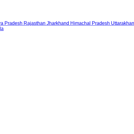
a Pradesh
Rajasthan
Jharkhand
Himachal Pradesh
Uttarakha
la