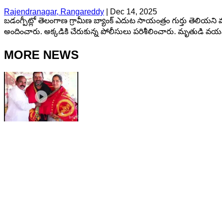
Rajendranagar, Rangareddy
|
Dec 14, 2025
బడంగ్పీట్లో తెలంగాణ గ్రామీణ బ్యాంక్ ఎదుట సాయంత్రం గుర్తు తెలియని వ్
అందించారు. అక్కడికి చేరుకున్న పోలీసులు పరిశీలించారు. మృతుడి వయసు 
MORE NEWS