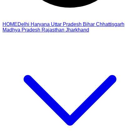
HOME
Delhi
Haryana
Uttar Pradesh
Bihar
Chhattisgarh
Madhya Pradesh
Rajasthan
Jharkhand