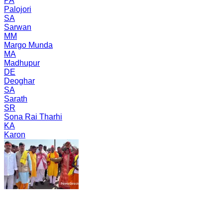
PA
Palojori
SA
Sarwan
MM
Margo Munda
MA
Madhupur
DE
Deoghar
SA
Sarath
SR
Sona Rai Tharhi
KA
Karon