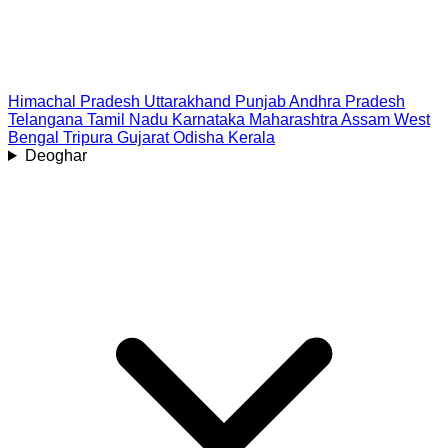
Himachal Pradesh
Uttarakhand
Punjab
Andhra Pradesh
Telangana
Tamil Nadu
Karnataka
Maharashtra
Assam
West
Bengal
Tripura
Gujarat
Odisha
Kerala
Deoghar