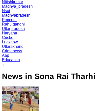
Nitishkumar
Madhya_pradesh
Nsui
Madhyapradesh
Pmmodi
Rahulgandhi
Uttarpradesh
Haryana
Cricket
Lucknow
Uttarakhand
Crimenews
Aap
Education
←
News in Sona Rai Tharhi