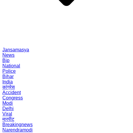
Jansamasya
News
Bjp
National
Police
Bihar
India
कांग्रेस
Accident
Congress
Modi
Delhi
Viral
मारपीट
Breakingnews
Narendramodi