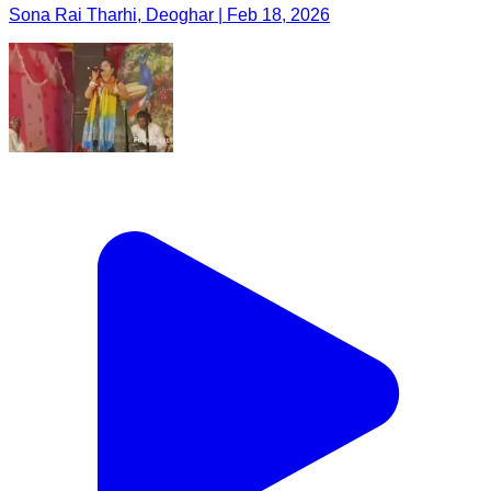
Sona Rai Tharhi, Deoghar | Feb 18, 2026