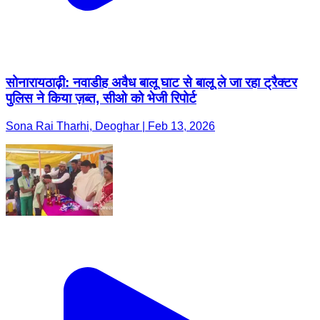
सोनारायठाढ़ी: नवाडीह अवैध बालू घाट से बालू ले जा रहा ट्रैक्टर
पुलिस ने किया ज़ब्त, सीओ को भेजी रिपोर्ट
Sona Rai Tharhi, Deoghar | Feb 13, 2026