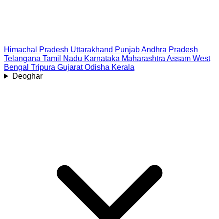
Himachal Pradesh
Uttarakhand
Punjab
Andhra Pradesh
Telangana
Tamil Nadu
Karnataka
Maharashtra
Assam
West
Bengal
Tripura
Gujarat
Odisha
Kerala
Deoghar