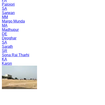
PA
Palojori
SA
Sarwan
MM
Margo Munda
MA
Madhupur
DE
Deoghar
SA
Sarath
SR
Sona Rai Tharhi
KA
Karon