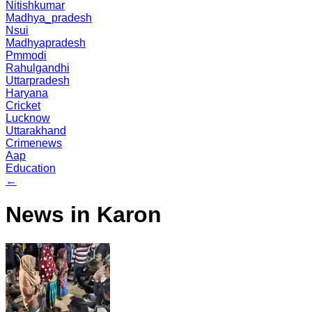
Nitishkumar
Madhya_pradesh
Nsui
Madhyapradesh
Pmmodi
Rahulgandhi
Uttarpradesh
Haryana
Cricket
Lucknow
Uttarakhand
Crimenews
Aap
Education
←
News in Karon