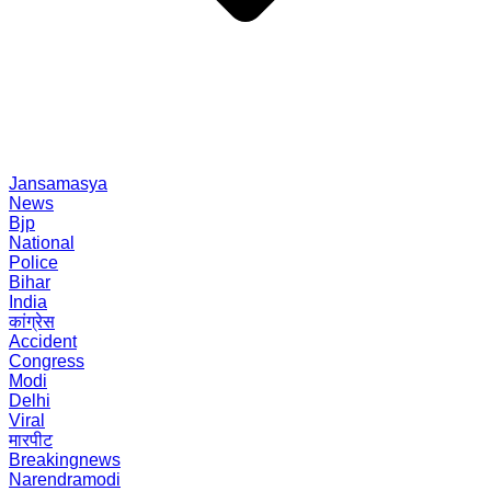
Jansamasya
News
Bjp
National
Police
Bihar
India
कांग्रेस
Accident
Congress
Modi
Delhi
Viral
मारपीट
Breakingnews
Narendramodi