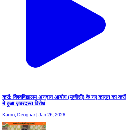
करौं: विश्वविद्यालय अनुदान आयोग (यूजीसी) के नए कानून का करौं
में हुआ ज़बरदस्त विरोध
Karon, Deoghar | Jan 26, 2026