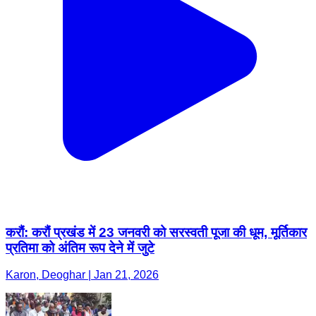
करौं: करौं प्रखंड में 23 जनवरी को सरस्वती पूजा की धूम, मूर्तिकार
प्रतिमा को अंतिम रूप देने में जुटे
Karon, Deoghar | Jan 21, 2026