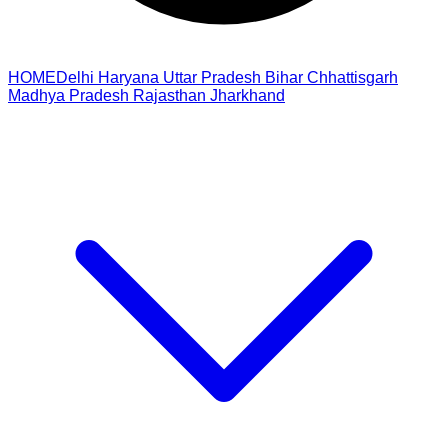
HOME
Delhi
Haryana
Uttar Pradesh
Bihar
Chhattisgarh
Madhya Pradesh
Rajasthan
Jharkhand