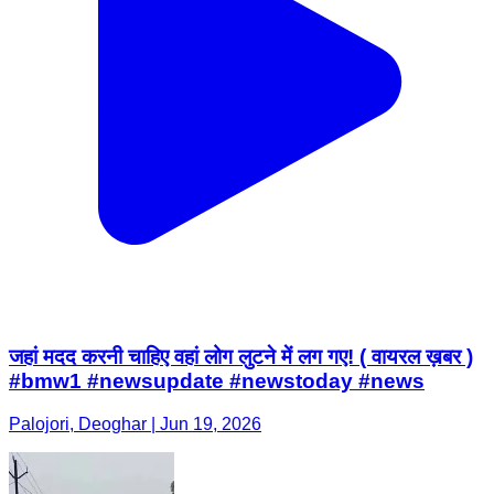
जहां मदद करनी चाहिए वहां लोग लुटने में लग गए! ( वायरल ख़बर )
#bmw1 #newsupdate #newstoday #news
Palojori, Deoghar | Jun 19, 2026