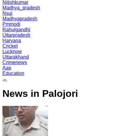
Nitishkumar
Madhya_pradesh
Nsui
Madhyapradesh
Pmmodi
Rahulgandhi
Uttarpradesh
Haryana
Cricket
Lucknow
Uttarakhand
Crimenews
Aap
Education
←
News in Palojori