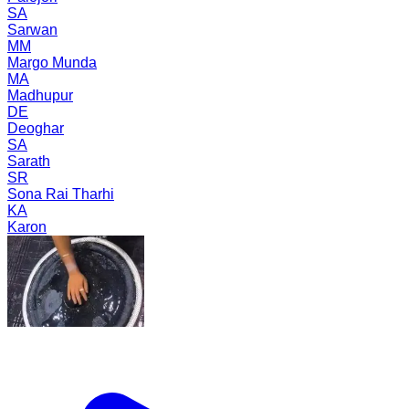
SA
Sarwan
MM
Margo Munda
MA
Madhupur
DE
Deoghar
SA
Sarath
SR
Sona Rai Tharhi
KA
Karon