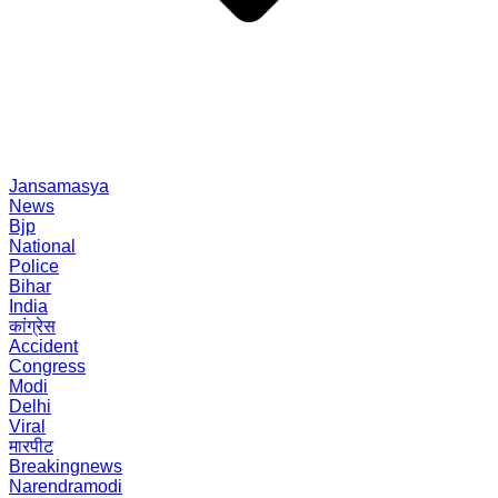
Jansamasya
News
Bjp
National
Police
Bihar
India
कांग्रेस
Accident
Congress
Modi
Delhi
Viral
मारपीट
Breakingnews
Narendramodi