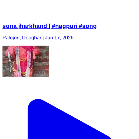
sona jharkhand | #nagpuri #song
Palojori, Deoghar | Jun 17, 2026