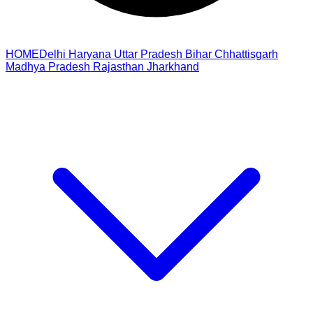
HOME
Delhi
Haryana
Uttar Pradesh
Bihar
Chhattisgarh
Madhya Pradesh
Rajasthan
Jharkhand