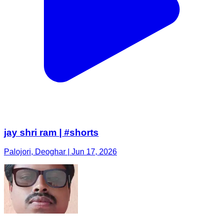
jay shri ram | #shorts
Palojori, Deoghar | Jun 17, 2026