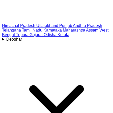
Himachal Pradesh
Uttarakhand
Punjab
Andhra Pradesh
Telangana
Tamil Nadu
Karnataka
Maharashtra
Assam
West
Bengal
Tripura
Gujarat
Odisha
Kerala
Deoghar