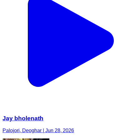
Jay bholenath
Palojori, Deoghar | Jun 28, 2026