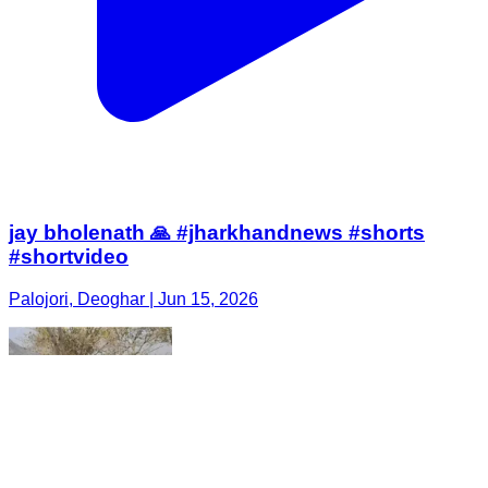
jay bholenath 🙏 #jharkhandnews #shorts
#shortvideo
Palojori, Deoghar | Jun 15, 2026