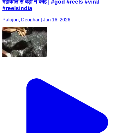
महाकाल से बड़ा न कोई | #god #reels #viral
#reelsindia
Palojori, Deoghar | Jun 16, 2026