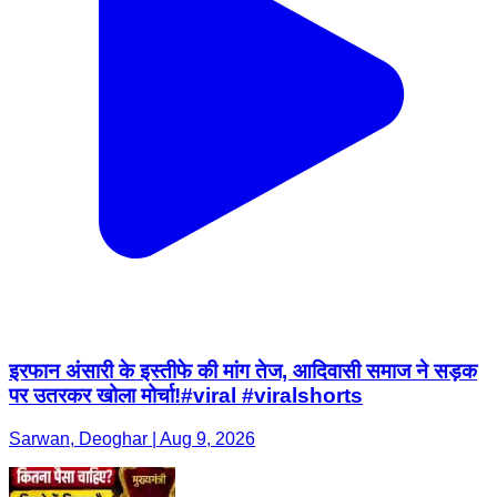
इरफान अंसारी के इस्तीफे की मांग तेज, आदिवासी समाज ने सड़क
पर उतरकर खोला मोर्चा!#viral #viralshorts
Sarwan, Deoghar | Aug 9, 2026