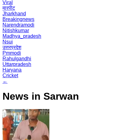
Viral
मारपीट
Jharkhand
Breakingnews
Narendramodi
Nitishkumar
Madhya_pradesh
Nsui
उत्तरप्रदेश
Pmmodi
Rahulgandhi
Uttarpradesh
Haryana
Cricket
←
News in Sarwan