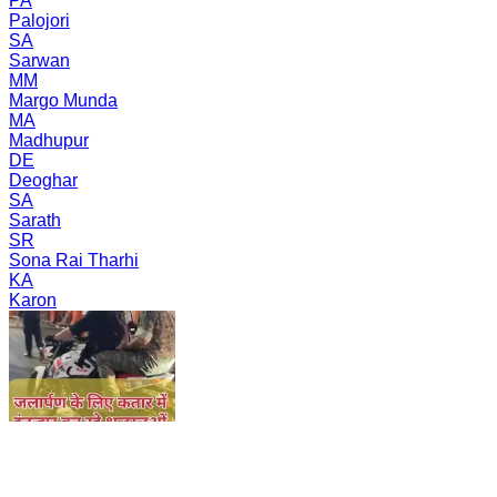
PA
Palojori
SA
Sarwan
MM
Margo Munda
MA
Madhupur
DE
Deoghar
SA
Sarath
SR
Sona Rai Tharhi
KA
Karon