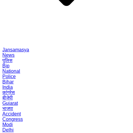
Jansamasya
News
पुलिस
Bjp
National
Police
Bihar
India
कांग्रेस
बीजेपी
Gujarat
भाजपा
Accident
Congress
Modi
Delhi