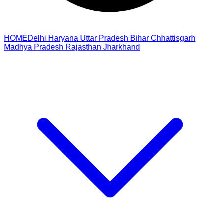
HOME
Delhi
Haryana
Uttar Pradesh
Bihar
Chhattisgarh
Madhya Pradesh
Rajasthan
Jharkhand