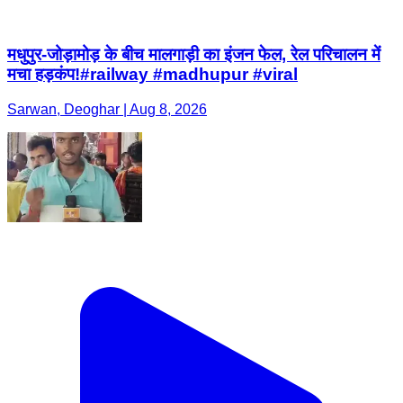
मधुपुर-जोड़ामोड़ के बीच मालगाड़ी का इंजन फेल, रेल परिचालन में
मचा हड़कंप!#railway #madhupur #viral
Sarwan, Deoghar | Aug 8, 2026