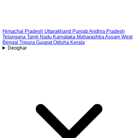
Himachal Pradesh
Uttarakhand
Punjab
Andhra Pradesh
Telangana
Tamil Nadu
Karnataka
Maharashtra
Assam
West
Bengal
Tripura
Gujarat
Odisha
Kerala
Deoghar