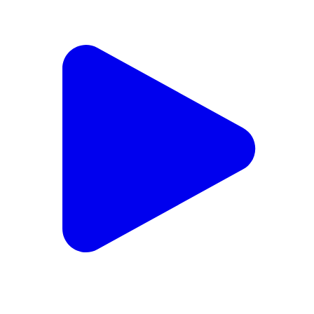
સિહોર: શિહોર ને મળી સીટી બસની સુવિધા. નાયબ
મુખ્યમંત્રીના હસ્તે ઉદઘાટન પ્રથમ ઇકો ફ્રેન્ડલી બસ
આવી પહોંચી
Sihor, Bhavnagar | Feb 14, 2026