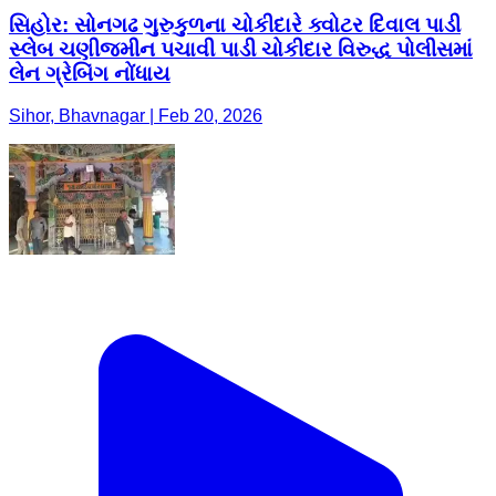
સિહોર: સોનગઢ ગુરુકુળના ચોકીદારે ક્વોટર દિવાલ પાડી
સ્લેબ ચણીજમીન પચાવી પાડી ચોકીદાર વિરુદ્ધ પોલીસમાં
લેન ગ્રેબિંગ નોંધાય
Sihor, Bhavnagar | Feb 20, 2026