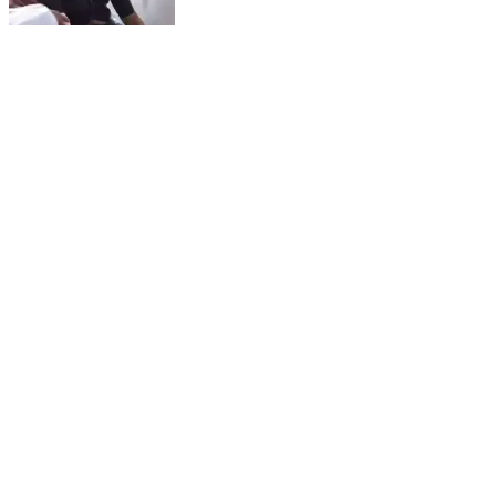
સિહોર: મૃત્યુ સામે લડત હારી રામુબેને સારવાર દરમિયાન
પ્રાણ છોડિયા. ભૂપત બન્યો કાતિલ
Sihor, Bhavnagar | Feb 13, 2026