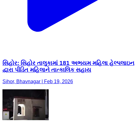
સિહોર: સિહોર તાલુકામાં 181 અભયમ મહિલા હેલ્પલાઇન
દ્વારા પીડિત મહિલાને તાત્કાલિક સહાય
Sihor, Bhavnagar | Feb 19, 2026