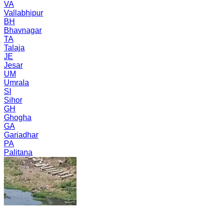
VA
Vallabhipur
BH
Bhavnagar
TA
Talaja
JE
Jesar
UM
Umrala
SI
Sihor
GH
Ghogha
GA
Gariadhar
PA
Palitana