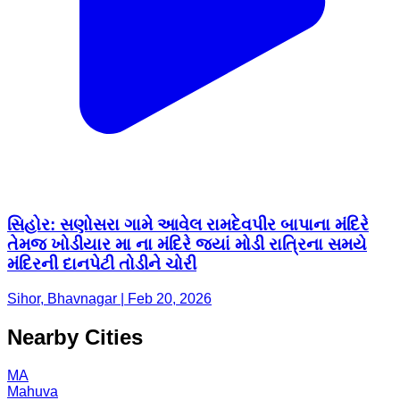
સિહોર: સણોસરા ગામે આવેલ રામદેવપીર બાપાના મંદિરે
તેમજ ખોડીયાર મા ના મંદિરે જ્યાં મોડી રાત્રિના સમયે
મંદિરની દાનપેટી તોડીને ચોરી
Sihor, Bhavnagar | Feb 20, 2026
Nearby Cities
MA
Mahuva