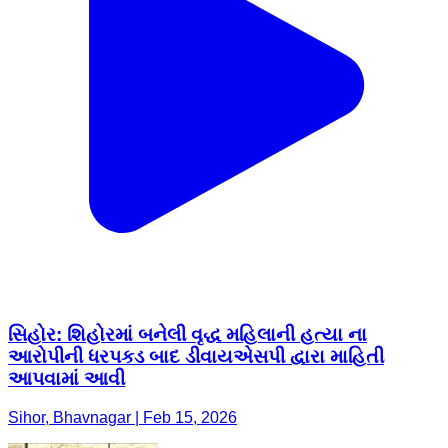
સિહોર: શિહોરમાં બનેલી વૃદ્ધ મહિલાની હત્યા ના
આરોપીની ધરપકડ બાદ ડીવાયએસપી દ્વારા માહિતી
આપવામાં આવી
Sihor, Bhavnagar | Feb 15, 2026