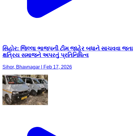
સિહોર: જિલ્લા ભાજપની ટીમ જાહેર બધાને સાચવવા જતા
ક્ષત્રિય સમાજને અપરતું પ્રતિનિધિત્વ
Sihor, Bhavnagar | Feb 17, 2026