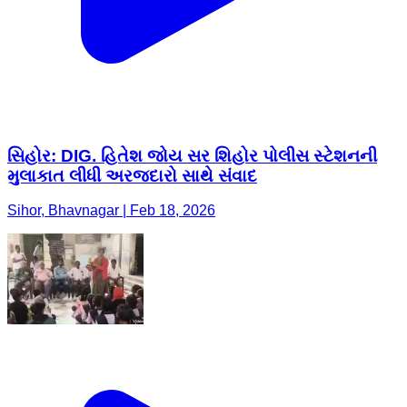
સિહોર: DIG. હિતેશ જોય સર શિહોર પોલીસ સ્ટેશનની
મુલાકાત લીધી અરજદારો સાથે સંવાદ
Sihor, Bhavnagar | Feb 18, 2026