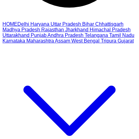
HOME
Delhi
Haryana
Uttar Pradesh
Bihar
Chhattisgarh
Madhya Pradesh
Rajasthan
Jharkhand
Himachal Pradesh
Uttarakhand
Punjab
Andhra Pradesh
Telangana
Tamil Nadu
Karnataka
Maharashtra
Assam
West Bengal
Tripura
Gujarat