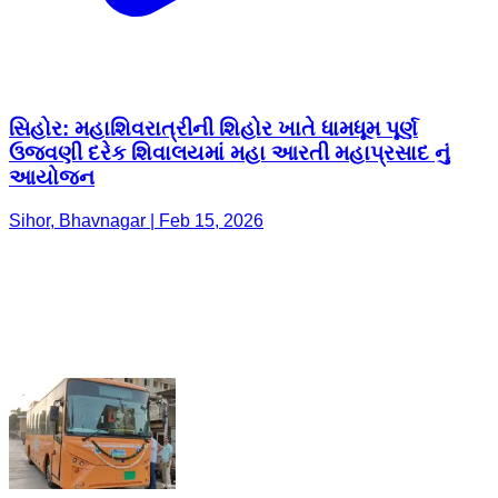
સિહોર: મહાશિવરાત્રીની શિહોર ખાતે ધામધૂમ પૂર્ણ
ઉજવણી દરેક શિવાલયમાં મહા આરતી મહાપ્રસાદ નું
આયોજન
Sihor, Bhavnagar | Feb 15, 2026