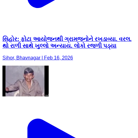
સિહોર: ફોટા આયોજનથી ગ્રામજનોને રખડાવ્યા. વરલ.
થો રાળી સાથે ખુલ્લો અન્યાય. લોકો રજળી પડ્યા
Sihor, Bhavnagar | Feb 16, 2026