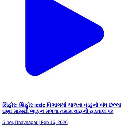
સિહોર: શિહોર icdc વિભાગમાં ચાલતા વાહનો બંધ છેલ્લા
ઘણા માસથી ભાડું ન મળતા તમામ વાહનો હડતાલ પર
Sihor, Bhavnagar | Feb 16, 2026