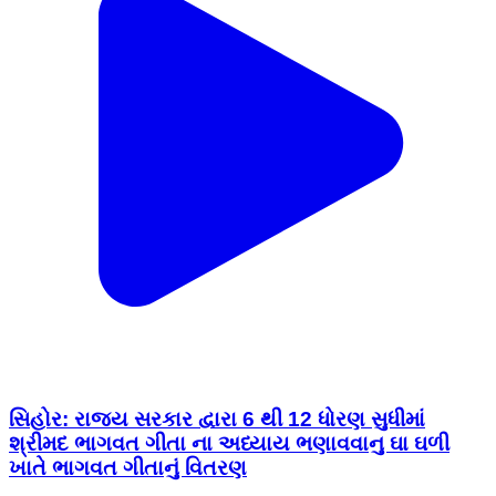
સિહોર: રાજ્ય સરકાર દ્વારા 6 થી 12 ધોરણ સુધીમાં
શ્રીમદ ભાગવત ગીતા ના અધ્યાય ભણાવવાનુ ઘા ઘળી
ખાતે ભાગવત ગીતાનું વિતરણ