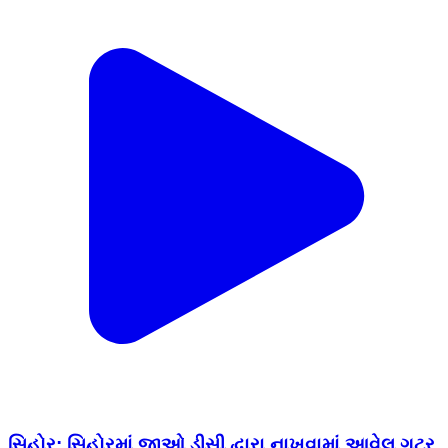
સિહોર: સિહોરમાં જીઓ ડીસી દ્વારા નાખવામાં આવેલ ગટર