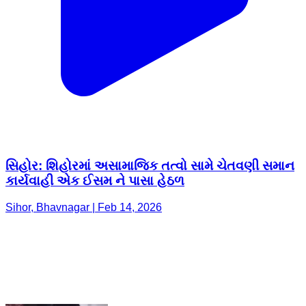
સિહોર: શિહોરમાં અસામાજિક તત્વો સામે ચેતવણી સમાન
કાર્યવાહી એક ઈસમ ને પાસા હેઠળ
Sihor, Bhavnagar | Feb 14, 2026