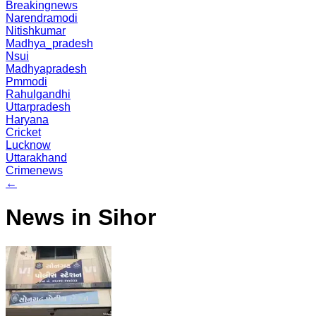
Breakingnews
Narendramodi
Nitishkumar
Madhya_pradesh
Nsui
Madhyapradesh
Pmmodi
Rahulgandhi
Uttarpradesh
Haryana
Cricket
Lucknow
Uttarakhand
Crimenews
←
News in Sihor