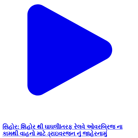
સિહોર: શિહોર થી ઘાઘલીlતરફ રેલવે ઓવરબ્રિજ ના
કામથી વાહનો માટે ડ્રાઇવરજન નું જાહેરનામું