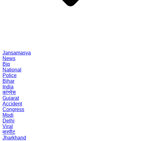
Jansamasya
News
Bjp
National
Police
Bihar
India
कांग्रेस
Gujarat
Accident
Congress
Modi
Delhi
Viral
मारपीट
Jharkhand