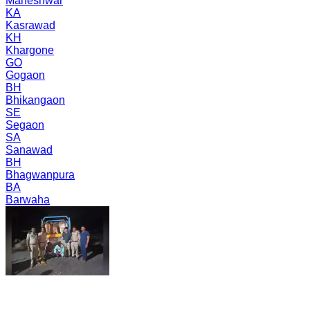
Maheshwar
KA
Kasrawad
KH
Khargone
GO
Gogaon
BH
Bhikangaon
SE
Segaon
SA
Sanawad
BH
Bhagwanpura
BA
Barwaha