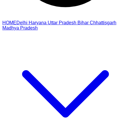
HOME
Delhi
Haryana
Uttar Pradesh
Bihar
Chhattisgarh
Madhya Pradesh