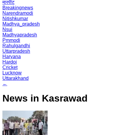
मारपीट
Breakingnews
Narendramodi
Nitishkumar
Madhya_pradesh
Nsui
Madhyapradesh
Pmmodi
Rahulgandhi
Uttarpradesh
Haryana
Hardoi
Cricket
Lucknow
Uttarakhand
←
News in Kasrawad