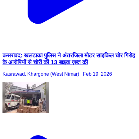
कसरावद: खलटाका पुलिस ने अंतरजिला मोटर साइकिल चोर गिरोह
के आरोपियों से चोरी की 13 बाइक ज़ब्त की
Kasrawad, Khargone (West Nimar) | Feb 19, 2026