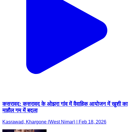
कसरावद: कसरावद के ओझरा गांव में वैवाहिक आयोजन में खुशी का
माहौल गम में बदला
Kasrawad, Khargone (West Nimar) | Feb 18, 2026