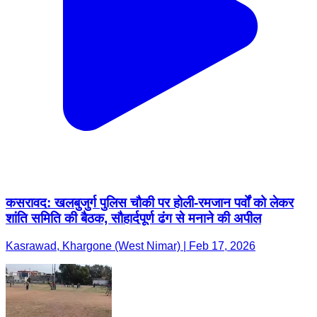
कसरावद: खलबुजुर्ग पुलिस चौकी पर होली-रमजान पर्वों को लेकर
शांति समिति की बैठक, सौहार्दपूर्ण ढंग से मनाने की अपील
Kasrawad, Khargone (West Nimar) | Feb 17, 2026