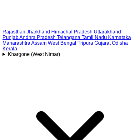
Rajasthan
Jharkhand
Himachal Pradesh
Uttarakhand
Punjab
Andhra Pradesh
Telangana
Tamil Nadu
Karnataka
Maharashtra
Assam
West Bengal
Tripura
Gujarat
Odisha
Kerala
Khargone (West Nimar)