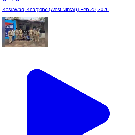
Kasrawad, Khargone (West Nimar) | Feb 20, 2026