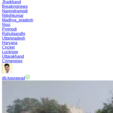
Jharkhand
Breakingnews
Narendramodi
Nitishkumar
Madhya_pradesh
Nsui
Pmmodi
Rahulgandhi
Uttarpradesh
Haryana
Cricket
Lucknow
Uttarakhand
Crimenews
db.kasrawad