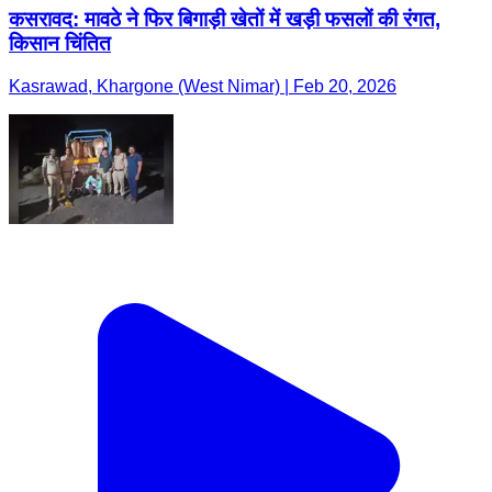
कसरावद: मावठे ने फिर बिगाड़ी खेतों में खड़ी फसलों की रंगत,
किसान चिंतित
Kasrawad, Khargone (West Nimar) | Feb 20, 2026