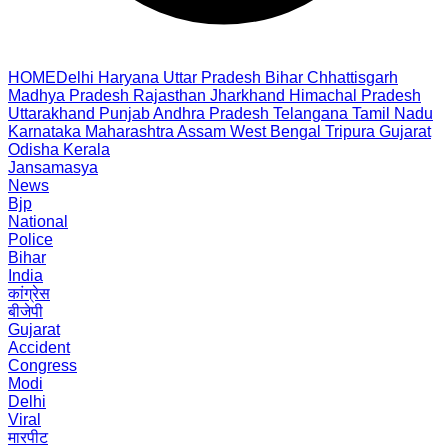
HOME
Delhi
Haryana
Uttar Pradesh
Bihar
Chhattisgarh
Madhya Pradesh
Rajasthan
Jharkhand
Himachal Pradesh
Uttarakhand
Punjab
Andhra Pradesh
Telangana
Tamil Nadu
Karnataka
Maharashtra
Assam
West Bengal
Tripura
Gujarat
Odisha
Kerala
Jansamasya
News
Bjp
National
Police
Bihar
India
कांग्रेस
बीजेपी
Gujarat
Accident
Congress
Modi
Delhi
Viral
मारपीट