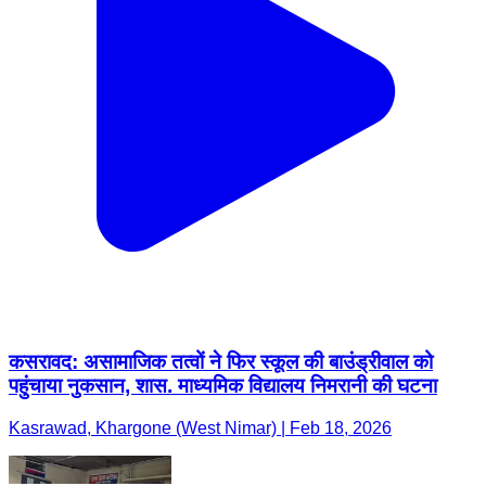
कसरावद: असामाजिक तत्वों ने फिर स्कूल की बाउंड्रीवाल को
पहुंचाया नुकसान, शास. माध्यमिक विद्यालय निमरानी की घटना
Kasrawad, Khargone (West Nimar) | Feb 18, 2026