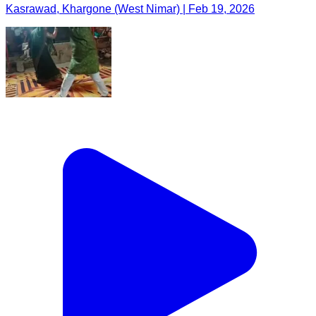
Kasrawad, Khargone (West Nimar) | Feb 19, 2026