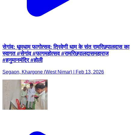
सेगांव: धूमधाम फागोत्सव: त्रिवेणी धाम के संत रामरिछपालदास का
स्वागत #सेगांव #फागमहोत्सव #रामरिछपालदासमहाराज
#हनुमानमंदिर #होली
Segaon, Khargone (West Nimar) | Feb 13, 2026