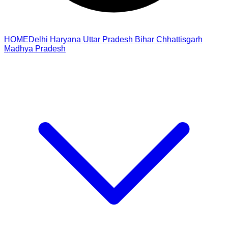
HOME
Delhi
Haryana
Uttar Pradesh
Bihar
Chhattisgarh
Madhya Pradesh