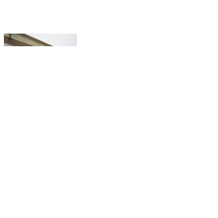
सेगांव: 🚨सेगांव में 250 लीटर शराब नष्ट! पुलिस ने ठिकाने पर
छापा #KhargonePolice #अवैधशराब #MPPolice