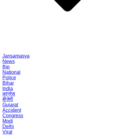
Jansamasya
News
Bjp
National
Police
Bihar
India
कांग्रेस
बीजेपी
Gujarat
Accident
Congress
Modi
Delhi
Viral