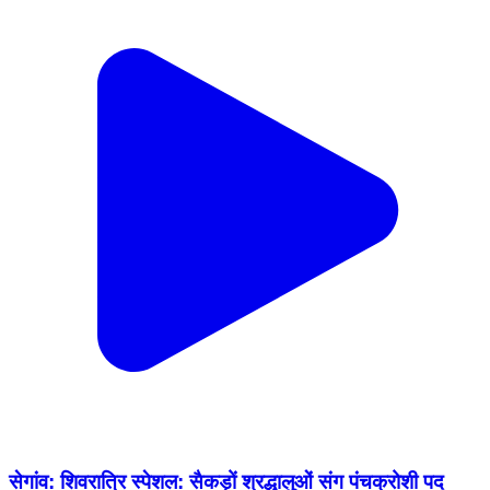
सेगांव: शिवरात्रि स्पेशल: सैकड़ों श्रद्धालुओं संग पंचक्रोशी पद