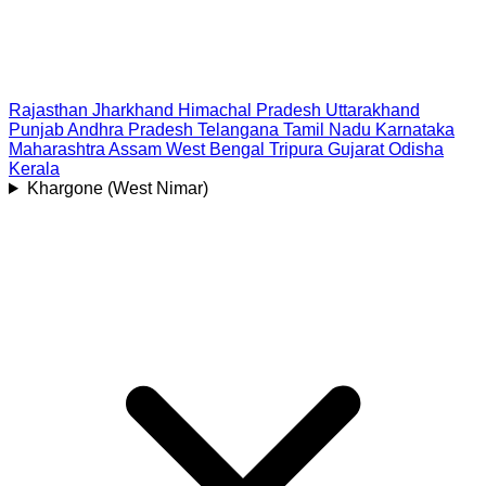
Rajasthan
Jharkhand
Himachal Pradesh
Uttarakhand
Punjab
Andhra Pradesh
Telangana
Tamil Nadu
Karnataka
Maharashtra
Assam
West Bengal
Tripura
Gujarat
Odisha
Kerala
Khargone (West Nimar)