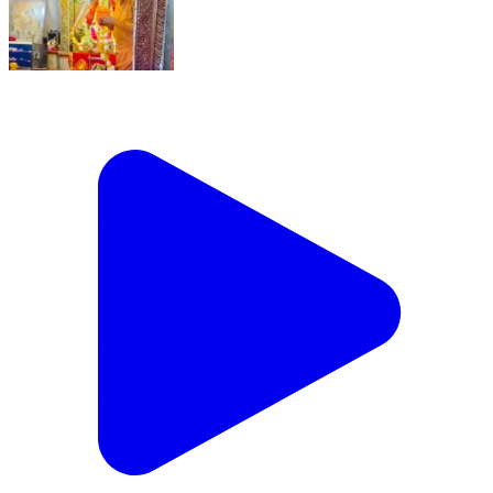
सेगांव: गौ-भक्ति की लहर! भाजपा नेता राजपूत ने सेगांव गौशाला में
मचाया धमाल, हर घर गाय पहुँचाने का ठोस संकल्प! #गौसेवा