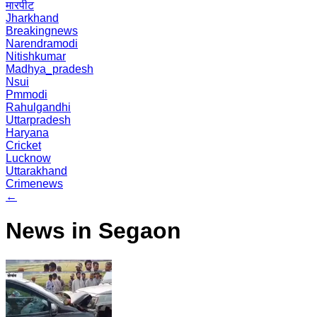
मारपीट
Jharkhand
Breakingnews
Narendramodi
Nitishkumar
Madhya_pradesh
Nsui
Pmmodi
Rahulgandhi
Uttarpradesh
Haryana
Cricket
Lucknow
Uttarakhand
Crimenews
←
News in Segaon