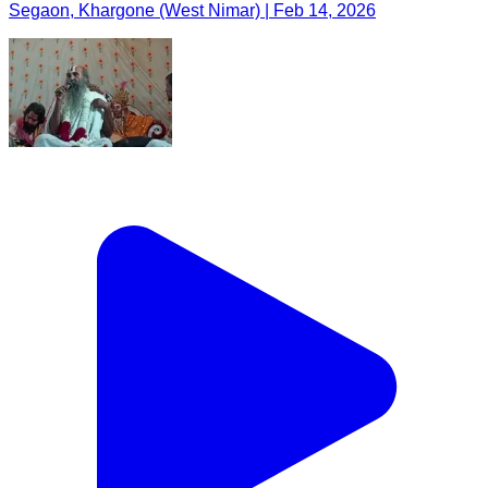
Segaon, Khargone (West Nimar) | Feb 14, 2026