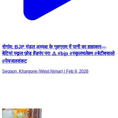
सेगांव: BJP मंडल अध्यक्ष के गृहग्राम में पानी का हाहाकार—
बेटियां स्कूल छोड़ हेंडपंप पर! ⚠️ #bjp #स्कूलचलेहम #बेटीबचाओ
#पेयजलसंकट
Segaon, Khargone (West Nimar) | Feb 9, 2026