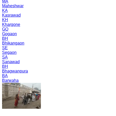
MA
Maheshwar
KA
Kasrawad
KH
Khargone
GO
Gogaon
BH
Bhikangaon
SE
Segaon
SA
Sanawad
BH
Bhagwanpura
BA
Barwaha