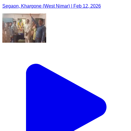
Segaon, Khargone (West Nimar) | Feb 12, 2026