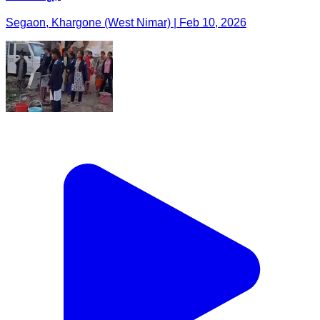
Segaon, Khargone (West Nimar) | Feb 10, 2026