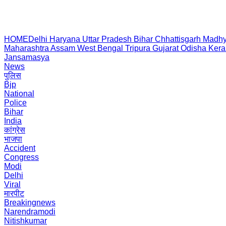
HOME
Delhi
Haryana
Uttar Pradesh
Bihar
Chhattisgarh
Madhy
Maharashtra
Assam
West Bengal
Tripura
Gujarat
Odisha
Kera
Jansamasya
News
पुलिस
Bjp
National
Police
Bihar
India
कांग्रेस
भाजपा
Accident
Congress
Modi
Delhi
Viral
मारपीट
Breakingnews
Narendramodi
Nitishkumar