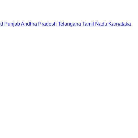
nd
Punjab
Andhra Pradesh
Telangana
Tamil Nadu
Karnataka