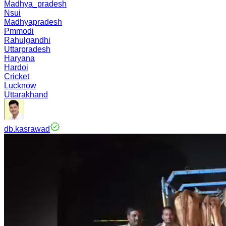
Madhya_pradesh
Nsui
Madhyapradesh
Pmmodi
Rahulgandhi
Uttarpradesh
Haryana
Hardoi
Cricket
Lucknow
Uttarakhand
db.kasrawad