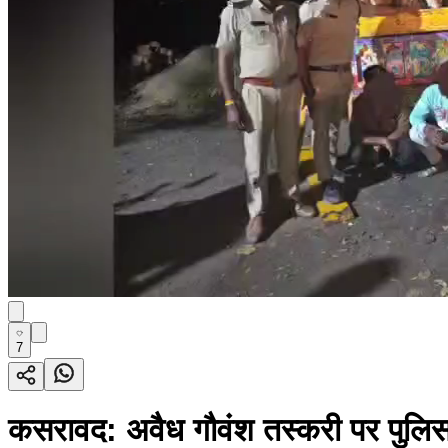
7
कसरावद: अवैध गौवंश तस्करी पर पुलिस की