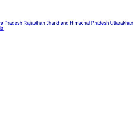
a Pradesh
Rajasthan
Jharkhand
Himachal Pradesh
Uttarakha
la