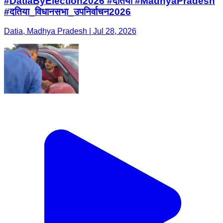
#DatiaByElection2026 #दतिया #MadhyaPradesh
#दतिया_विधानसभा_उपनिर्वाचन2026
Datia, Madhya Pradesh | Jul 28, 2026