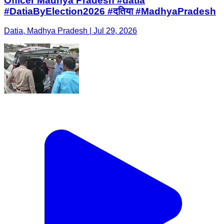
Officer Madhya Pradesh #datia
#DatiaByElection2026 #दतिया #MadhyaPradesh
Datia, Madhya Pradesh | Jul 29, 2026