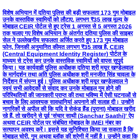
विशेष अभियान में दतिया पुलिस की बड़ी सफलता 173 गुम मोबाइल
उनके वास्तविक स्वामियों को लौटाए, लगभग ₹35 लाख मूल्य के
मोबाइल CEIR पोर्टल से हुए ट्रेस 1 अगस्त से 5 अगस्त 2026
तक चलाए गए विशेष अभियान के अंतर्गत दतिया पुलिस की साइबर
सेल ने उल्लेखनीय सफलता अर्जित करते हुए 173 गुम मोबाइल
फोन, जिनकी अनुमानित कीमत लगभग ₹35 लाख है, CEIR
(Central Equipment Identity Register) पोर्टल के
माध्यम से ट्रेस कर उनके वास्तविक स्वामियों को वापस सुपुर्द
किया। यह कार्यवाही पुलिस अधीक्षक दतिया श्री मयूर खण्डेलवाल
के मार्गदर्शन तथा अति पुलिस अधीक्षक श्री मनजीत सिंह चावला के
निर्देशन में संपन्न हुई। पुलिस अधीक्षक श्री मयूर खण्डेलवाल ने
स्वयं सभी आवेदकों से संवाद कर उनके मोबाइल गुम होने की
परिस्थितियों की जानकारी प्राप्त की तथा भविष्य में ऐसी घटनाओं से
बचाव के लिए आवश्यक सावधानियां अपनाने की सलाह दी। उन्होंने
नागरिकों से अपील की कि यदि वे सेकंड हैंड (पुराना) मोबाइल खरीद
रहे हैं, तो खरीदने से पूर्व 'संचार साथी (Sanchar Saathi)' ऐप
अथवा CEIR पोर्टल पर संबंधित मोबाइल के IMEI नंबर का
सत्यापन अवश्य करें। इससे यह सुनिश्चित किया जा सकता है कि
मोबाइल चोरी, गुम अथवा ब्लॉक की श्रेणी में नहीं है। उन्होंने कहा कि