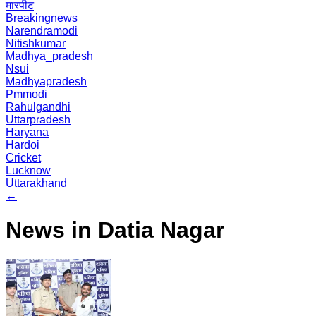
मारपीट
Breakingnews
Narendramodi
Nitishkumar
Madhya_pradesh
Nsui
Madhyapradesh
Pmmodi
Rahulgandhi
Uttarpradesh
Haryana
Hardoi
Cricket
Lucknow
Uttarakhand
←
News in Datia Nagar