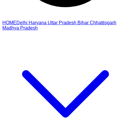
HOME
Delhi
Haryana
Uttar Pradesh
Bihar
Chhattisgarh
Madhya Pradesh