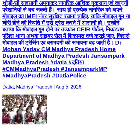
थोड़ी-सी सावधानी अपनाकर नागरिक आर्थिक नुकसान एवं कानूनी
परेशानियों से बच सकते हैं। साथ ही प्रत्येक नागरिक को अपने
मोबाइल का IMEI नंबर सुरक्षित रखना चाहिए, ताकि मोबाइल गुम या
चोरी होने की स्थिति में उसे ट्रेस करने में आसानी हो। उन्होंने
बताया कि मोबाइल गुम होने पर तत्काल CEIR पोर्टल, निकटतम
पुलिस थाना अथवा साइबर सेल में शिकायत दर्ज कराई जाए, जिससे
मोबाइल की ट्रेसिंग एवं बरामदगी की संभावना बढ़ जाती है। Dr
Mohan Yadav CM Madhya Pradesh Home
Department of Madhya Pradesh Jansampark
Madhya Pradesh #datia #दतिया
#CMMadhyaPradesh #JansamparkMP
#MadhyaPradesh #DatiaPolice
Datia, Madhya Pradesh | Aug 5, 2026