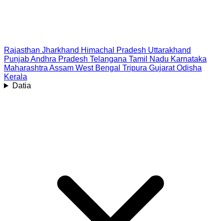
Rajasthan
Jharkhand
Himachal Pradesh
Uttarakhand
Punjab
Andhra Pradesh
Telangana
Tamil Nadu
Karnataka
Maharashtra
Assam
West Bengal
Tripura
Gujarat
Odisha
Kerala
Datia