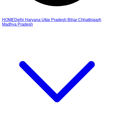
HOME
Delhi
Haryana
Uttar Pradesh
Bihar
Chhattisgarh
Madhya Pradesh