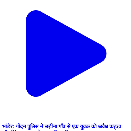
भांडेर: गोंदन पुलिस ने उड़ींना गाँव से एक युवक को अवैध कट्टा
और जिंदा कारतूस के साथ किया गिरफ्तार
Bhander, Datia | Feb 16, 2026