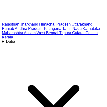
Rajasthan
Jharkhand
Himachal Pradesh
Uttarakhand
Punjab
Andhra Pradesh
Telangana
Tamil Nadu
Karnataka
Maharashtra
Assam
West Bengal
Tripura
Gujarat
Odisha
Kerala
Datia