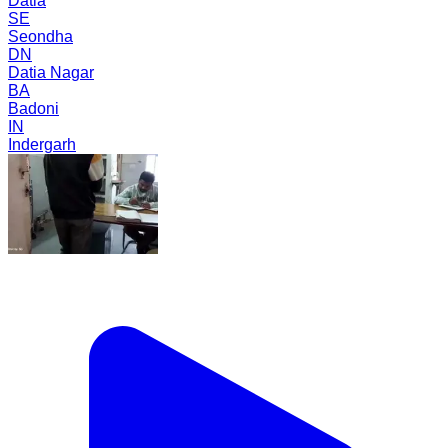
Datia
SE
Seondha
DN
Datia Nagar
BA
Badoni
IN
Indergarh