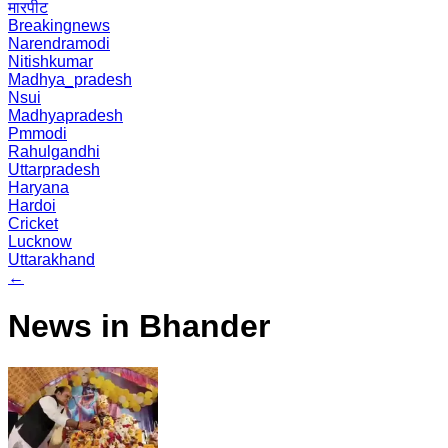
मारपीट
Breakingnews
Narendramodi
Nitishkumar
Madhya_pradesh
Nsui
Madhyapradesh
Pmmodi
Rahulgandhi
Uttarpradesh
Haryana
Hardoi
Cricket
Lucknow
Uttarakhand
←
News in Bhander