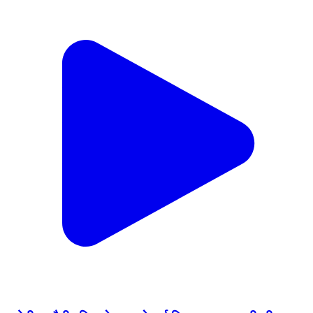
बडोनी: बडौनी पुलिस ने बसपा के पूर्व विधानसभा प्रत्यशी की
मारपीट व वीडियो वायरल करने वाले आरोपी को बड़ोनी से किया
गिरफ्तार
Badoni, Datia | Feb 7, 2026