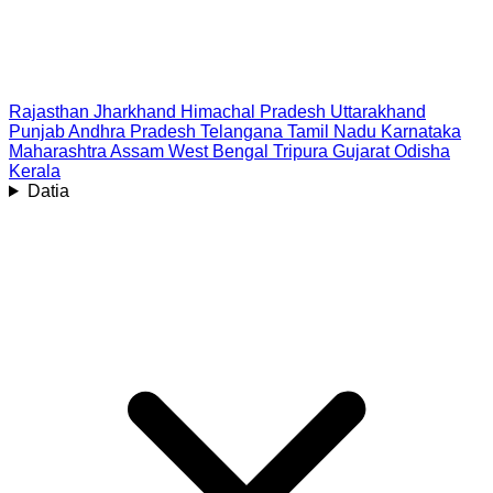
Rajasthan
Jharkhand
Himachal Pradesh
Uttarakhand
Punjab
Andhra Pradesh
Telangana
Tamil Nadu
Karnataka
Maharashtra
Assam
West Bengal
Tripura
Gujarat
Odisha
Kerala
Datia