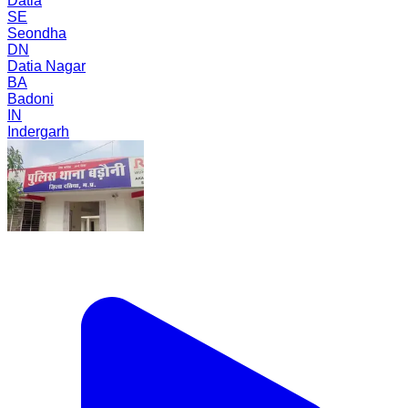
Datia
SE
Seondha
DN
Datia Nagar
BA
Badoni
IN
Indergarh