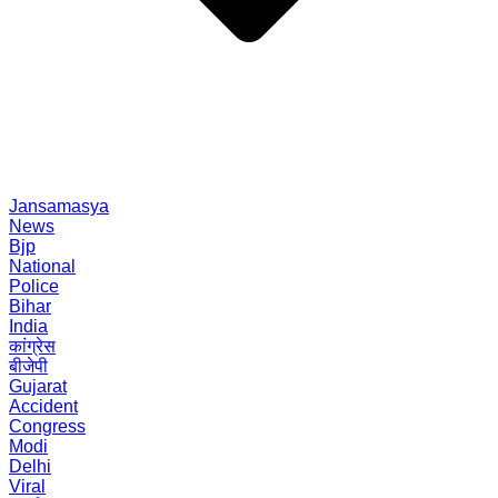
Jansamasya
News
Bjp
National
Police
Bihar
India
कांग्रेस
बीजेपी
Gujarat
Accident
Congress
Modi
Delhi
Viral