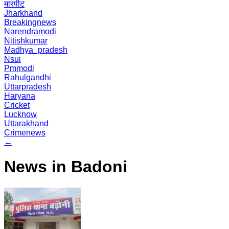
मारपीट
Jharkhand
Breakingnews
Narendramodi
Nitishkumar
Madhya_pradesh
Nsui
Pmmodi
Rahulgandhi
Uttarpradesh
Haryana
Cricket
Lucknow
Uttarakhand
Crimenews
←
News in Badoni