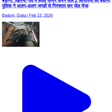
बडोनी: खिरिया गांव में हवाई फायर करने वाले 2 आरोपियों को बड़ोनी
पुलिस ने अलग-अलग जगहों से गिरफ्तार कर जेल भेजा
Badoni, Datia | Feb 15, 2026