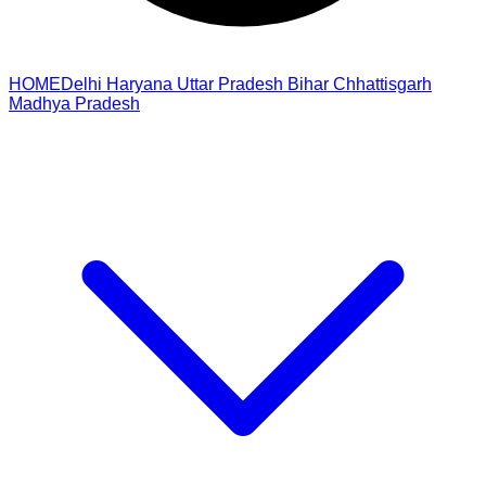
HOME
Delhi
Haryana
Uttar Pradesh
Bihar
Chhattisgarh
Madhya Pradesh