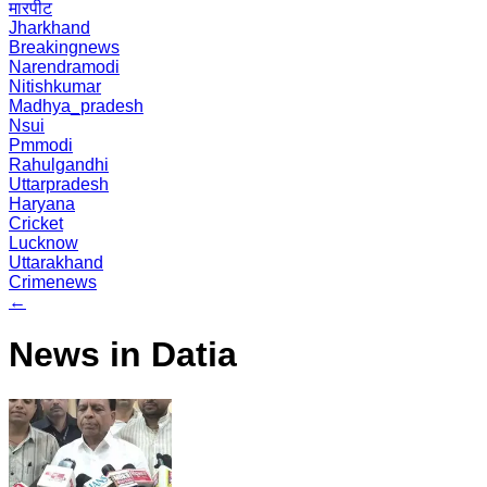
मारपीट
Jharkhand
Breakingnews
Narendramodi
Nitishkumar
Madhya_pradesh
Nsui
Pmmodi
Rahulgandhi
Uttarpradesh
Haryana
Cricket
Lucknow
Uttarakhand
Crimenews
←
News in Datia