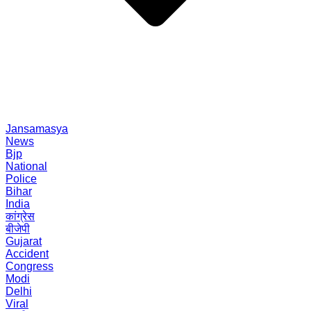
Jansamasya
News
Bjp
National
Police
Bihar
India
कांग्रेस
बीजेपी
Gujarat
Accident
Congress
Modi
Delhi
Viral