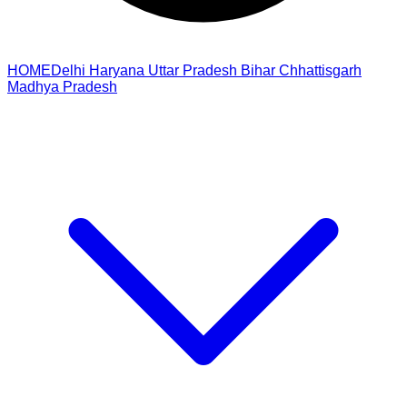
HOME
Delhi
Haryana
Uttar Pradesh
Bihar
Chhattisgarh
Madhya Pradesh