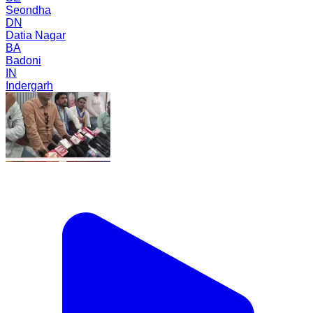
Seondha
DN
Datia Nagar
BA
Badoni
IN
Indergarh