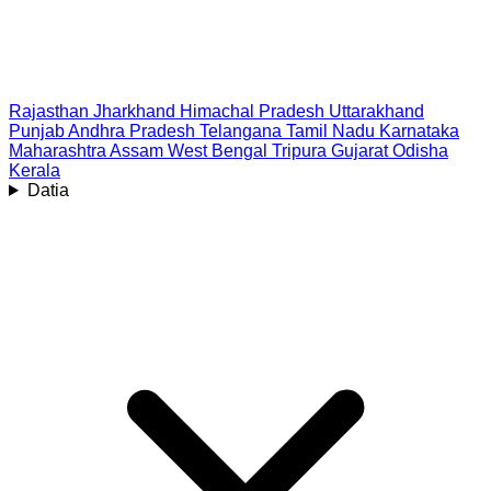
Rajasthan
Jharkhand
Himachal Pradesh
Uttarakhand
Punjab
Andhra Pradesh
Telangana
Tamil Nadu
Karnataka
Maharashtra
Assam
West Bengal
Tripura
Gujarat
Odisha
Kerala
Datia