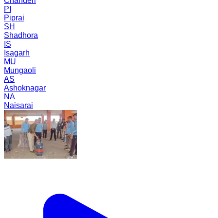
Chanderi
PI
Piprai
SH
Shadhora
IS
Isagarh
MU
Mungaoli
AS
Ashoknagar
NA
Naisarai