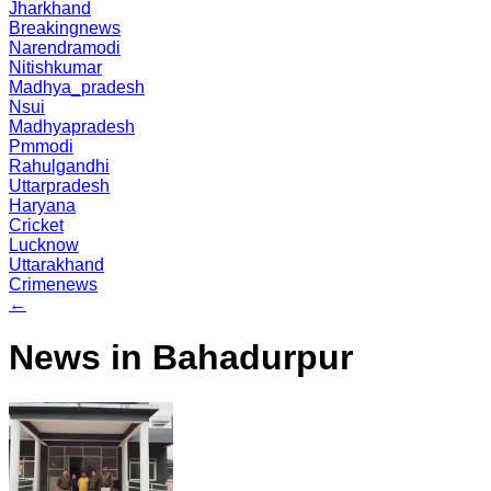
Jharkhand
Breakingnews
Narendramodi
Nitishkumar
Madhya_pradesh
Nsui
Madhyapradesh
Pmmodi
Rahulgandhi
Uttarpradesh
Haryana
Cricket
Lucknow
Uttarakhand
Crimenews
←
News in Bahadurpur