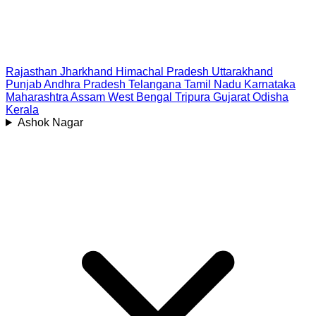
Rajasthan
Jharkhand
Himachal Pradesh
Uttarakhand
Punjab
Andhra Pradesh
Telangana
Tamil Nadu
Karnataka
Maharashtra
Assam
West Bengal
Tripura
Gujarat
Odisha
Kerala
Ashok Nagar