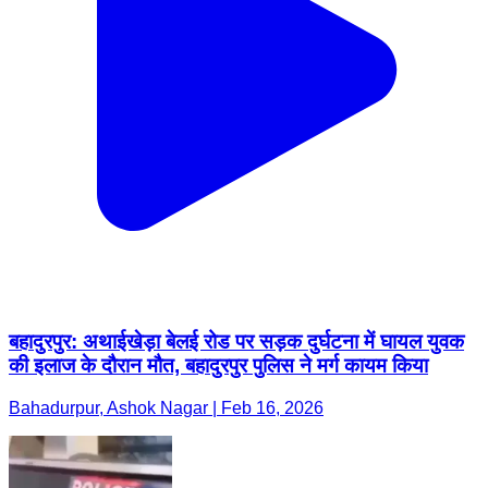
बहादुरपुर: अथाईखेड़ा बेलई रोड पर सड़क दुर्घटना में घायल युवक
की इलाज के दौरान मौत, बहादुरपुर पुलिस ने मर्ग कायम किया
Bahadurpur, Ashok Nagar | Feb 16, 2026