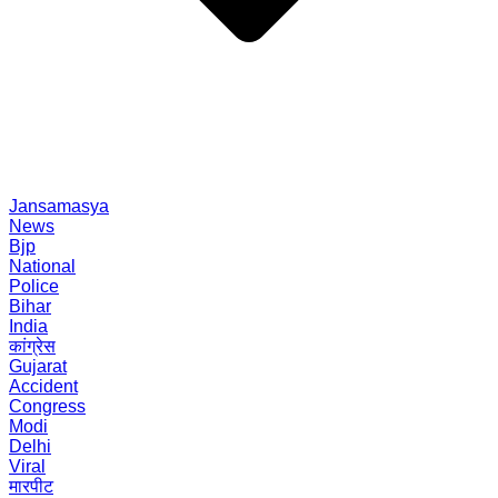
Jansamasya
News
Bjp
National
Police
Bihar
India
कांग्रेस
Gujarat
Accident
Congress
Modi
Delhi
Viral
मारपीट