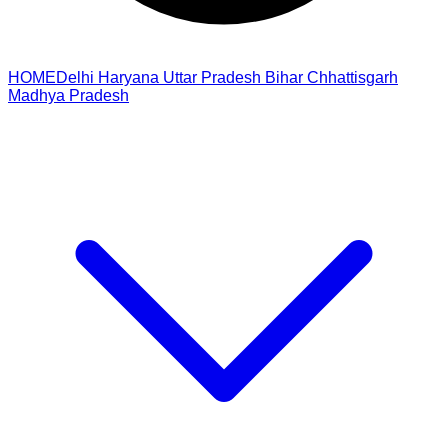
HOME
Delhi
Haryana
Uttar Pradesh
Bihar
Chhattisgarh
Madhya Pradesh