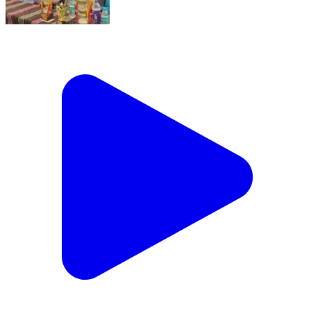
बहादुरपुर: मुंगावली विधायक बृजेन्द्र सिंह यादव अथाईखेड़ा क्रिकेट
टूर्नामेंट में पहुंचे, खिलाड़ियों का बढ़ाया उत्साह