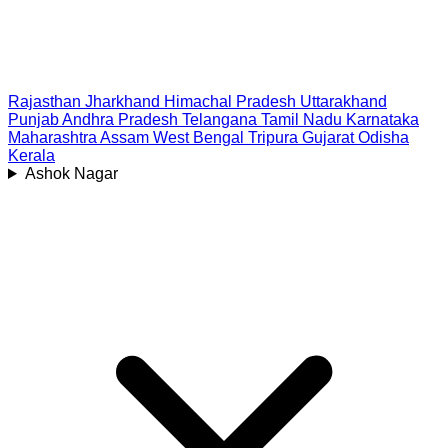
Rajasthan
Jharkhand
Himachal Pradesh
Uttarakhand
Punjab
Andhra Pradesh
Telangana
Tamil Nadu
Karnataka
Maharashtra
Assam
West Bengal
Tripura
Gujarat
Odisha
Kerala
Ashok Nagar