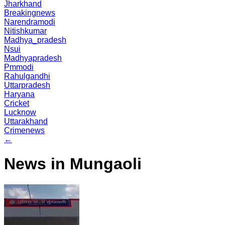
Jharkhand
Breakingnews
Narendramodi
Nitishkumar
Madhya_pradesh
Nsui
Madhyapradesh
Pmmodi
Rahulgandhi
Uttarpradesh
Haryana
Cricket
Lucknow
Uttarakhand
Crimenews
←
News in Mungaoli