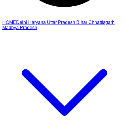
HOME
Delhi
Haryana
Uttar Pradesh
Bihar
Chhattisgarh
Madhya Pradesh