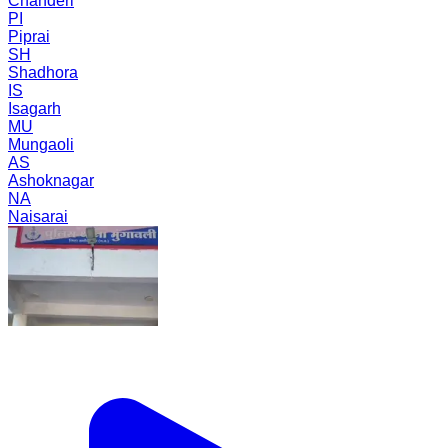
Chanderi
PI
Piprai
SH
Shadhora
IS
Isagarh
MU
Mungaoli
AS
Ashoknagar
NA
Naisarai