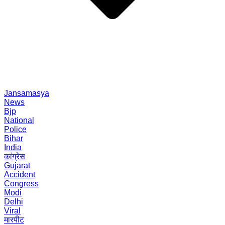
Jansamasya
News
Bjp
National
Police
Bihar
India
कांग्रेस
Gujarat
Accident
Congress
Modi
Delhi
Viral
मारपीट