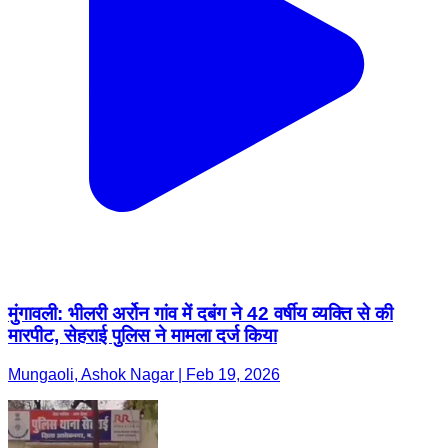
मुंगावली: भीलरी अर्रोन गांव में दबंग ने 42 वर्षीय व्यक्ति से की
मारपीट, सेहराई पुलिस ने मामला दर्ज किया
Mungaoli, Ashok Nagar | Feb 19, 2026