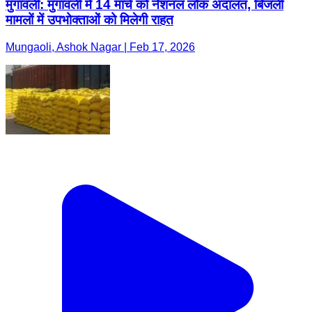
मुंगावली: मुंगावली में 14 मार्च को नेशनल लोक अदालत, बिजली
मामलों में उपभोक्ताओं को मिलेगी राहत
Mungaoli, Ashok Nagar | Feb 17, 2026