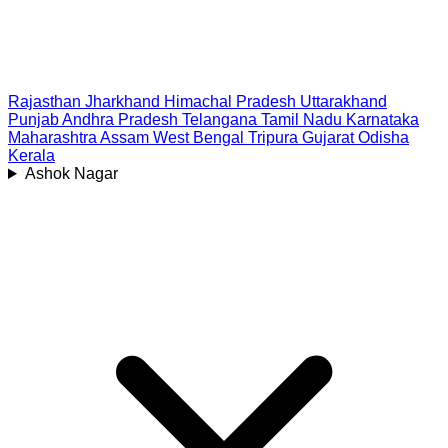
Rajasthan
Jharkhand
Himachal Pradesh
Uttarakhand
Punjab
Andhra Pradesh
Telangana
Tamil Nadu
Karnataka
Maharashtra
Assam
West Bengal
Tripura
Gujarat
Odisha
Kerala
Ashok Nagar