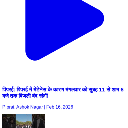
पिपरई: पिपरई में मेंटेनेंस के कारण मंगलवार को सुबह 11 से शाम 6
बजे तक बिजली बंद रहेगी
Piprai, Ashok Nagar | Feb 16, 2026