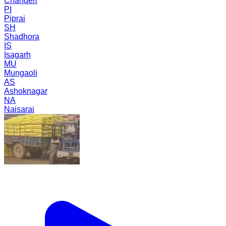
Chanderi
PI
Piprai
SH
Shadhora
IS
Isagarh
MU
Mungaoli
AS
Ashoknagar
NA
Naisarai