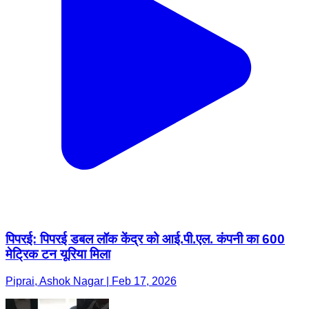
पिपरई: पिपरई डबल लॉक केंद्र को आई.पी.एल. कंपनी का 600
मेट्रिक टन यूरिया मिला
Piprai, Ashok Nagar | Feb 17, 2026