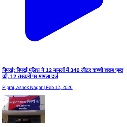
पिपरई: पिपरई पुलिस ने 12 मामलों में 340 लीटर कच्ची शराब ज़ब्त
की, 12 तस्करों पर मामला दर्ज
Piprai, Ashok Nagar | Feb 12, 2026