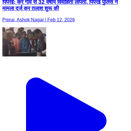
पिपरई: कर्र गांव से 32 वर्षीय विवाहिता लापता, पिपरई पुलिस ने
मामला दर्ज कर तलाश शुरू की
Piprai, Ashok Nagar | Feb 12, 2026