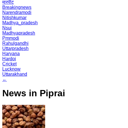
मारपीट
Breakingnews
Narendramodi
Nitishkumar
Madhya_pradesh
Nsui
Madhyapradesh
Pmmodi
Rahulgandhi
Uttarpradesh
Haryana
Hardoi
Cricket
Lucknow
Uttarakhand
←
News in Piprai