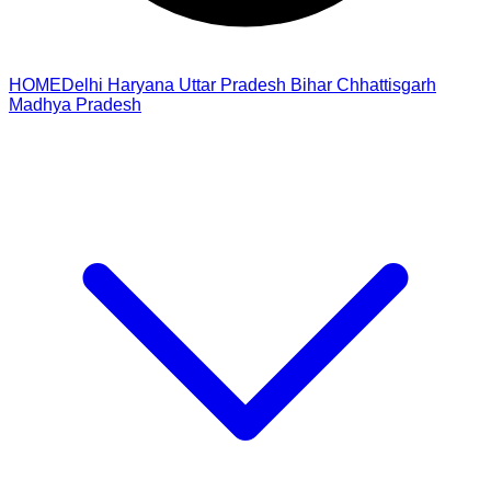
HOME
Delhi
Haryana
Uttar Pradesh
Bihar
Chhattisgarh
Madhya Pradesh