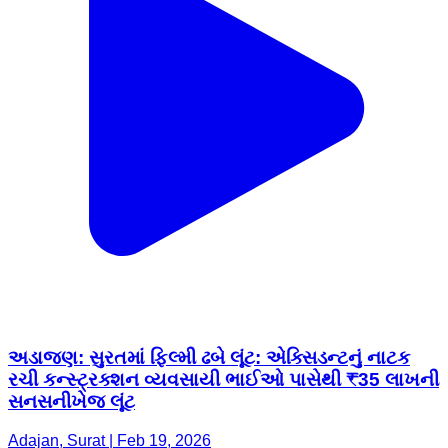
અડાજણ: ​સુરતમાં ફિલ્મી ઢબે લૂંટ: એક્સિડન્ટનું નાટક
રચી કન્સ્ટ્રક્શન વ્યવસાયી ભાઈઓ પાસેથી ₹35 લાખની
સનસનીખેજ લૂંટ
Adajan, Surat | Feb 19, 2026