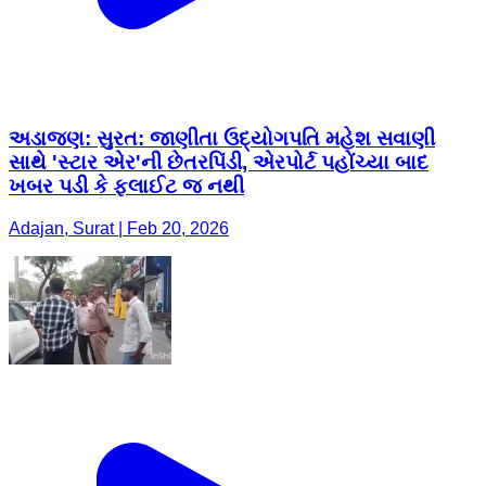
અડાજણ: ​સુરત: જાણીતા ઉદ્યોગપતિ મહેશ સવાણી
સાથે 'સ્ટાર એર'ની છેતરપિંડી, એરપોર્ટ પહોંચ્યા બાદ
ખબર પડી કે ફ્લાઈટ જ નથી
Adajan, Surat | Feb 20, 2026