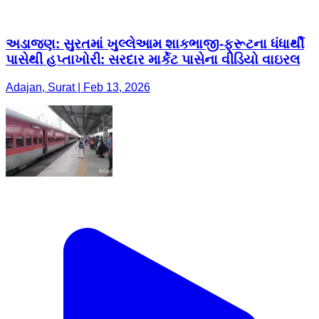
અડાજણ: સુરતમાં ખુલ્લેઆમ શાકભાજી-ફ્રૂટના ધંધાર્થી
પાસેથી હપ્તાખોરી: સરદાર માર્કેટ પાસેના વીડિયો વાઇરલ
Adajan, Surat | Feb 13, 2026