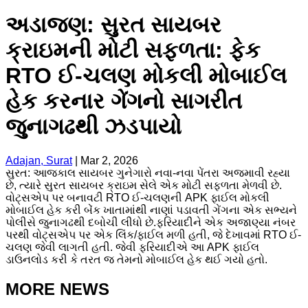
અડાજણ: સુરત સાયબર
ક્રાઇમની મોટી સફળતા: ફેક
RTO ઈ-ચલણ મોકલી મોબાઈલ
હેક કરનાર ગેંગનો સાગરીત
જુનાગઢથી ઝડપાયો
Adajan, Surat
|
Mar 2, 2026
​સુરત: આજકાલ સાયબર ગુનેગારો નવા-નવા પેંતરા અજમાવી રહ્યા
છે, ત્યારે સુરત સાયબર ક્રાઇમ સેલે એક મોટી સફળતા મેળવી છે.
વોટ્સએપ પર બનાવટી RTO ઈ-ચલણની APK ફાઈલ મોકલી
મોબાઈલ હેક કરી બેંક ખાતામાંથી નાણાં પડાવતી ગેંગના એક સભ્યને
પોલીસે જુનાગઢથી દબોચી લીધો છે.​ફરિયાદીને એક અજાણ્યા નંબર
પરથી વોટ્સએપ પર એક લિંક/ફાઈલ મળી હતી, જે દેખાવમાં RTO ઈ-
ચલણ જેવી લાગતી હતી. જેવી ફરિયાદીએ આ APK ફાઈલ
ડાઉનલોડ કરી કે તરત જ તેમનો મોબાઈલ હેક થઈ ગયો હતો.
MORE NEWS