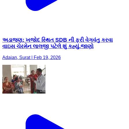
અડાજણ: ખજોદ સ્થિત SDB ની ફરી વેગવંતુ કરવા
વાઇસ ચેરમેન લાલજી પટેલે શું કહ્યું,જાણો
Adajan, Surat | Feb 19, 2026