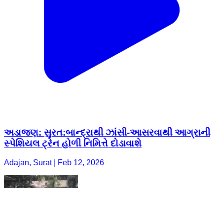
અડાજણ: સુરત:બાન્દ્રાથી ઝાંસી-આસરવાથી આગ્રાની
સ્પેશિયલ ટ્રેન હોળી નિમિત્તે દોડાવાશે
Adajan, Surat | Feb 12, 2026