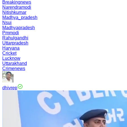
Breakingnews
Narendramodi
Nitishkumar
Madhya_pradesh
Nsui
Madhyapradesh
Pmmodi
Rahulgandhi
Uttarpradesh
Haryana
Cricket
Lucknow
Uttarakhand
Crimenews
dhivrep