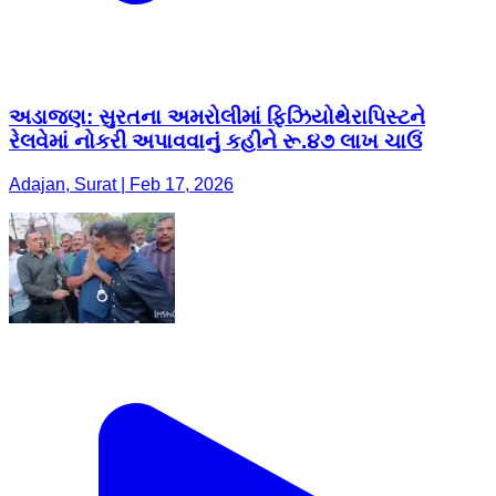
અડાજણ: સુરતના અમરોલીમાં ફિઝિયોથેરાપિસ્ટને
રેલવેમાં નોકરી અપાવવાનું કહીને રૂ.૪૭ લાખ ચાઉં
Adajan, Surat | Feb 17, 2026