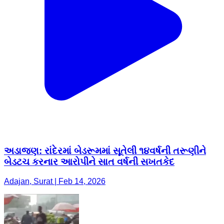
અડાજણ: રાંદેરમાં બેડરૂમમાં સૂતેલી ૧૪વર્ષની તરૂણીને
બેડટચ કરનાર આરોપીને સાત વર્ષની સખતકેદ
Adajan, Surat | Feb 14, 2026