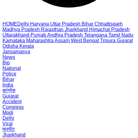
HOME
Delhi
Haryana
Uttar Pradesh
Bihar
Chhattisgarh
Madhya Pradesh
Rajasthan
Jharkhand
Himachal Pradesh
Uttarakhand
Punjab
Andhra Pradesh
Telangana
Tamil Nadu
Karnataka
Maharashtra
Assam
West Bengal
Tripura
Gujarat
Odisha
Kerala
Jansamasya
News
Bjp
National
Police
Bihar
India
कांग्रेस
Gujarat
Accident
Congress
Modi
Delhi
Viral
मारपीट
Jharkhand