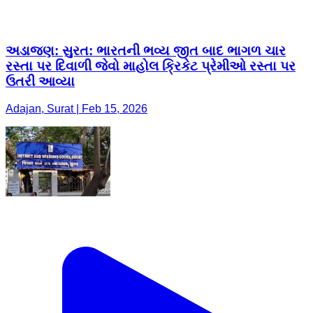
અડાજણ: ​સુરત: ભારતની ભવ્ય જીત બાદ ભાગળ ચાર
રસ્તા પર દિવાળી જેવો માહોલ ક્રિકેટ પ્રેમીઓ રસ્તા પર
ઉતરી આવ્યા
Adajan, Surat | Feb 15, 2026