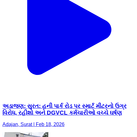
અડાજણ: ​સુરત: હની પાર્ક રોડ પર સ્માર્ટ મીટરનો ઉગ્ર
વિરોધ, રહીશો અને DGVCL કર્મચારીઓ વચ્ચે ઘર્ષણ
Adajan, Surat | Feb 18, 2026