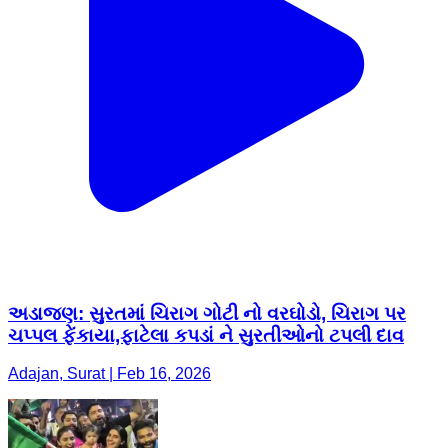
અડાજણ: સુરતમાં ચિરાગ ગોટી નો વરઘોડો, ચિરાગ પર
ચપ્પલ ફેંકાયા,ફાટેલા કપડાં ને સુરતીઓનો ટપલી દાવ
Adajan, Surat | Feb 16, 2026