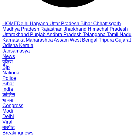
HOME
Delhi
Haryana
Uttar Pradesh
Bihar
Chhattisgarh
Madhya Pradesh
Rajasthan
Jharkhand
Himachal Pradesh
Uttarakhand
Punjab
Andhra Pradesh
Telangana
Tamil Nadu
Karnataka
Maharashtra
Assam
West Bengal
Tripura
Gujarat
Odisha
Kerala
Jansamasya
News
पुलिस
Bjp
National
Police
Bihar
India
कांग्रेस
भाजपा
Congress
Modi
Delhi
Viral
मारपीट
Breakingnews