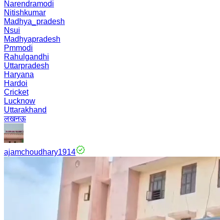
Narendramodi
Nitishkumar
Madhya_pradesh
Nsui
Madhyapradesh
Pmmodi
Rahulgandhi
Uttarpradesh
Haryana
Hardoi
Cricket
Lucknow
Uttarakhand
लखनऊ
ajamchoudhary1914