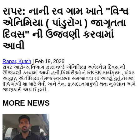
રાપર: નાની રવ ગામ ખાતે "વિશ્વ
એનિમિયા ( પાંડુરોગ ) જાગૃતતા
દિવસ" ની ઉજવણી કરવામાં
આવી
Rapar, Kutch
|
Feb 19, 2026
રાપર આરોગ્ય વિભાગ દ્વારા વર્લ્ડ એનિમિયા અવેરનેસ દિવસ ની
ઊજવણી કરવામાં આવી હતી.કિશોરીઓ ને RKSK કાર્યક્રમ , પોષક
આહાર, એનીમિયા તેમજ સ્વચ્છતા સમજાવવા માં આવ્યું હતું.તેમજ
IFA ગોળી શા માટે લેવી અને તેના ફાયદા,તમાકુંથી થતા નુકસાન અંગે
જાણકારી અપાઈ હતી..
MORE NEWS