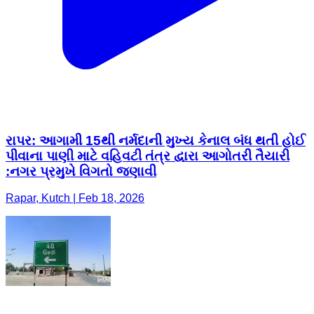
રાપર: આગામી 15થી નર્મદાની મુખ્ય કેનાલ બંધ થતી હોઈ
પીવાના પાણી માટે વહિવટી તંત્ર દ્વારા આગોતરી તૈયારી
:નગર પ્રમુખે વિગતો જણાવી
Rapar, Kutch | Feb 18, 2026