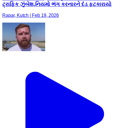
ટ્રાફિક ઝુંબેશ,નિયમો ભંગ કરનારને દંડ ફટકારાયો
Rapar, Kutch | Feb 19, 2026