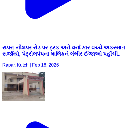
રાપર: નીલપર રોડ પર ટ્રક અને વર્ના કાર વચ્ચે અકસ્માત
સર્જાયો, પેટ્રોલપંપના માલિકને ગંભીર ઈજાઓ પહોંચી..
Rapar, Kutch | Feb 18, 2026