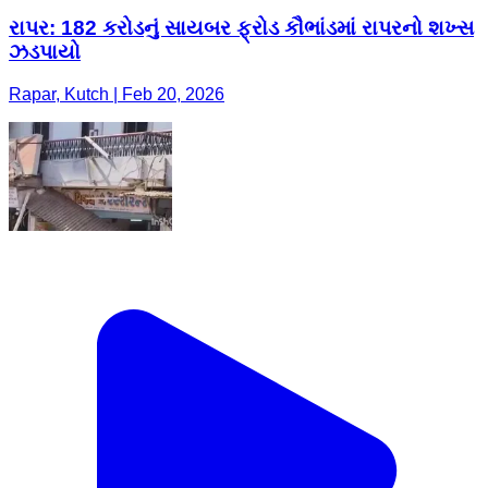
રાપર: 182 કરોડનું સાયબર ફ્રોડ કૌભાંડમાં રાપરનો શખ્સ
ઝડપાયો
Rapar, Kutch | Feb 20, 2026