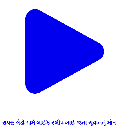
રાપર: ગેડી ગામે બાઈક સ્લીપ ખાઈ જતા યુવાનનું મોત