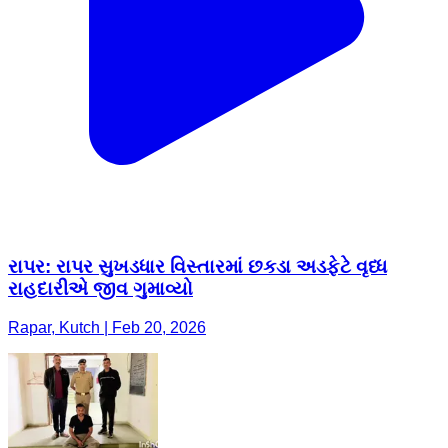
રાપર: રાપર સુખડધાર વિસ્તારમાં છકડા અડફેટે વૃધ્ધ
રાહદારીએ જીવ ગુમાવ્યો
Rapar, Kutch | Feb 20, 2026