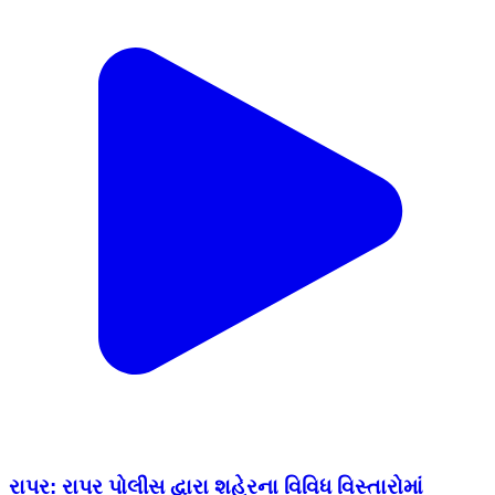
રાપર: રાપર પોલીસ દ્વારા શહેરના વિવિધ વિસ્તારોમાં