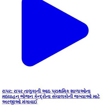
રાપર: રાપર તાલુકાની આઠ પ્રાથમિક શાળાઓના
મધ્યાહન ભોજન કેન્દ્રોના સંચાલકોની જગ્યાઓ માટે
અરજીઓ મંગાવાઈ