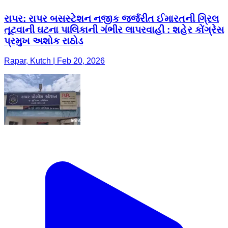
રાપર: રાપર બસસ્ટેશન નજીક જર્જરીત ઈમારતની ગ્રિલ
તૂટવાની ઘટના પાલિકાની ગંભીર લાપરવાહી : શહેર કોંગ્રેસ
પ્રમુખ અશોક રાઠોડ
Rapar, Kutch | Feb 20, 2026