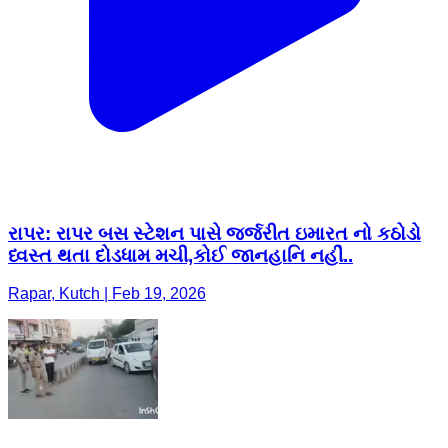
રાપર: રાપર બસ સ્ટેશન પાસે જર્જરીત ઇમારત નો કઠોડો
ધ્વસ્ત થતા દોડધામ મચી,કોઈ જાનહાનિ નહીં..
Rapar, Kutch | Feb 19, 2026