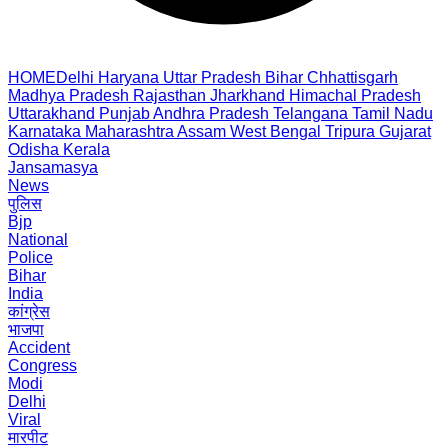
HOME
Delhi
Haryana
Uttar Pradesh
Bihar
Chhattisgarh
Madhya Pradesh
Rajasthan
Jharkhand
Himachal Pradesh
Uttarakhand
Punjab
Andhra Pradesh
Telangana
Tamil Nadu
Karnataka
Maharashtra
Assam
West Bengal
Tripura
Gujarat
Odisha
Kerala
Jansamasya
News
पुलिस
Bjp
National
Police
Bihar
India
कांग्रेस
भाजपा
Accident
Congress
Modi
Delhi
Viral
मारपीट