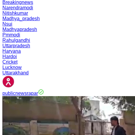
Breakingnews
Narendramodi
Nitishkumar
Madhya_pradesh
Nsui
Madhyapradesh
Pmmodi
Rahulgandhi
Uttarpradesh
Haryana
Hardoi
Cricket
Lucknow
Uttarakhand
publicnewsrapar