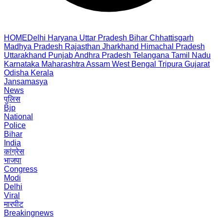
HOME
Delhi
Haryana
Uttar Pradesh
Bihar
Chhattisgarh
Madhya Pradesh
Rajasthan
Jharkhand
Himachal Pradesh
Uttarakhand
Punjab
Andhra Pradesh
Telangana
Tamil Nadu
Karnataka
Maharashtra
Assam
West Bengal
Tripura
Gujarat
Odisha
Kerala
Jansamasya
News
पुलिस
Bjp
National
Police
Bihar
India
कांग्रेस
भाजपा
Congress
Modi
Delhi
Viral
मारपीट
Breakingnews