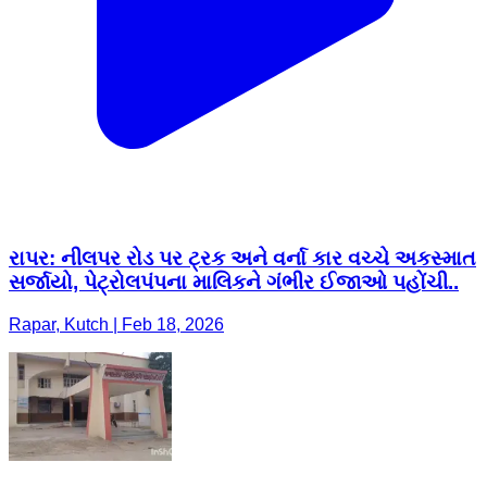
રાપર: નીલપર રોડ પર ટ્રક અને વર્ના કાર વચ્ચે અકસ્માત
સર્જાયો, પેટ્રોલપંપના માલિકને ગંભીર ઈજાઓ પહોંચી..
Rapar, Kutch | Feb 18, 2026