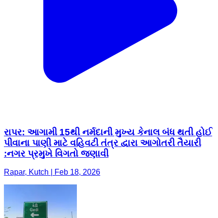
રાપર: આગામી 15થી નર્મદાની મુખ્ય કેનાલ બંધ થતી હોઈ
પીવાના પાણી માટે વહિવટી તંત્ર દ્વારા આગોતરી તૈયારી
:નગર પ્રમુખે વિગતો જણાવી
Rapar, Kutch | Feb 18, 2026