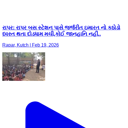
રાપર: રાપર બસ સ્ટેશન પાસે જર્જરીત ઇમારત નો કઠોડો
ધ્વસ્ત થતા દોડધામ મચી,કોઈ જાનહાનિ નહીં..
Rapar, Kutch | Feb 19, 2026