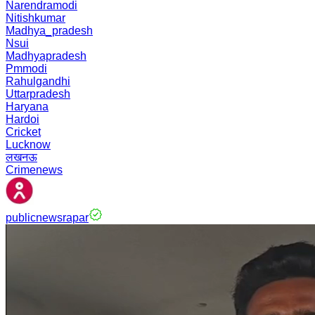
Narendramodi
Nitishkumar
Madhya_pradesh
Nsui
Madhyapradesh
Pmmodi
Rahulgandhi
Uttarpradesh
Haryana
Hardoi
Cricket
Lucknow
लखनऊ
Crimenews
publicnewsrapar