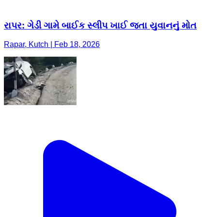
રાપર: ગેડી ગામે બાઈક સ્લીપ ખાઈ જતા યુવાનનું મોત
Rapar, Kutch | Feb 18, 2026