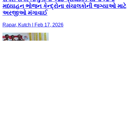
મધ્યાહન ભોજન કેન્દ્રોના સંચાલકોની જગ્યાઓ માટે
અરજીઓ મંગાવાઈ
Rapar, Kutch | Feb 17, 2026