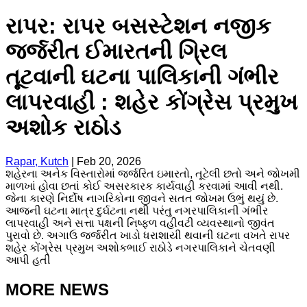
રાપર: રાપર બસસ્ટેશન નજીક
જર્જરીત ઈમારતની ગ્રિલ
તૂટવાની ઘટના પાલિકાની ગંભીર
લાપરવાહી : શહેર કોંગ્રેસ પ્રમુખ
અશોક રાઠોડ
Rapar, Kutch
|
Feb 20, 2026
શહેરના અનેક વિસ્તારોમાં જર્જરિત ઇમારતો, તૂટેલી છતો અને જોખમી
માળખાં હોવા છતાં કોઈ અસરકારક કાર્યવાહી કરવામાં આવી નથી.
જેના કારણે નિર્દોષ નાગરિકોના જીવને સતત જોખમ ઉભું થયું છે.
આજની ઘટના માત્ર દુર્ઘટના નથી પરંતુ નગરપાલિકાની ગંભીર
લાપરવાહી અને સત્તા પક્ષની નિષ્ફળ વહીવટી વ્યવસ્થાનો જીવંત
પુરાવો છે. અગાઉ જર્જરીત ખાડો ધરાશાયી થવાની ઘટના વખતે રાપર
શહેર કોંગ્રેસ પ્રમુખ અશોકભાઈ રાઠોડે નગરપાલિકાને ચેતવણી
આપી હતી
MORE NEWS