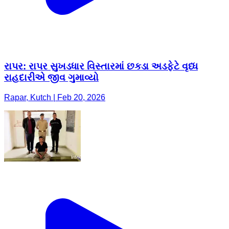
રાપર: રાપર સુખડધાર વિસ્તારમાં છકડા અડફેટે વૃધ્ધ
રાહદારીએ જીવ ગુમાવ્યો
Rapar, Kutch | Feb 20, 2026