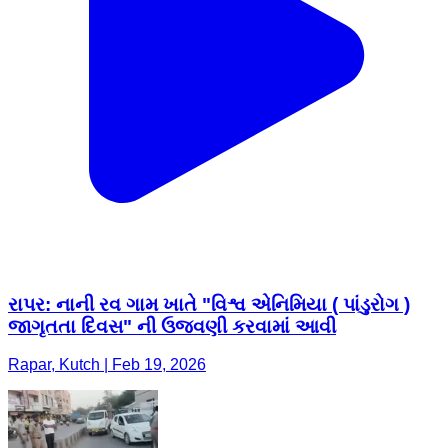
રાપર: નાની રવ ગામ ખાતે "વિશ્વ એનિમિયા ( પાંડુરોગ )
જાગૃતતા દિવસ" ની ઉજવણી કરવામાં આવી
Rapar, Kutch | Feb 19, 2026