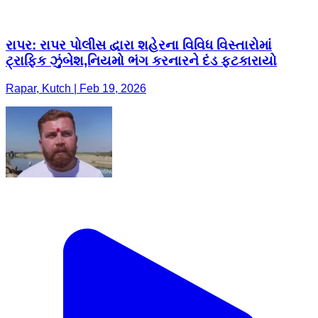
રાપર: રાપર પોલીસ દ્વારા શહેરના વિવિધ વિસ્તારોમાં
ટ્રાફિક ઝુંબેશ,નિયમો ભંગ કરનારને દંડ ફટકારાયો
Rapar, Kutch | Feb 19, 2026