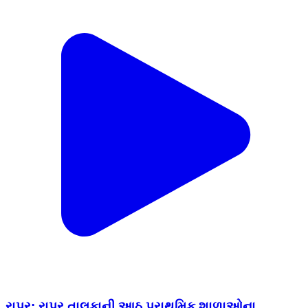
રાપર: રાપર તાલુકાની આઠ પ્રાથમિક શાળાઓના