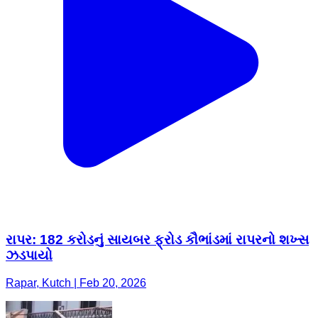
રાપર: 182 કરોડનું સાયબર ફ્રોડ કૌભાંડમાં રાપરનો શખ્સ
ઝડપાયો
Rapar, Kutch | Feb 20, 2026