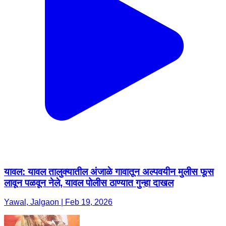
यावल: यावल तालुक्यातील अंजाळे गावातून अल्पवयीन मुलीस फूस
लावून पळवून नेले, यावल पोलीस ठाण्यात गुन्हा दाखल
Yawal, Jalgaon | Feb 19, 2026