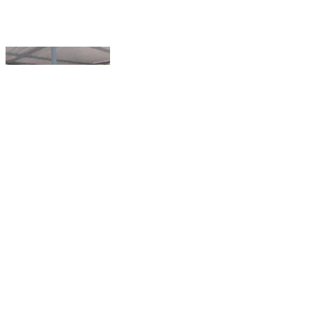
यावल: किनगाव बस स्थानकावर बस मधून उतरताना वाद,
महिला,मुलास मारहाण,महिलेचा विनयभंग,यावल पोलिसात गुन्हा