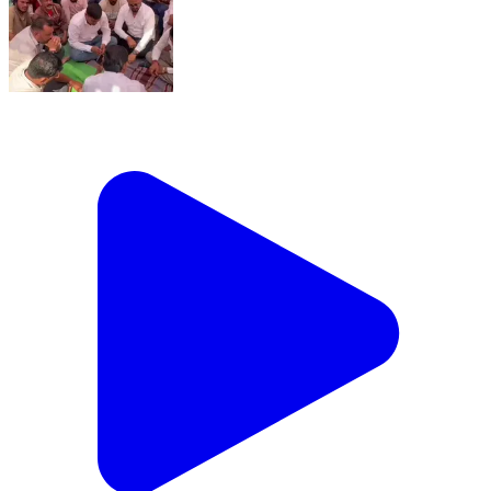
यावल: यावल नगर परिषद समोर शुक्रवारी देखील सफाई कामगारांचे