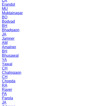
ER
Erandol
MU
Muktainagar
BO
Bodvad
BH
Bhadgaon
JA
Jamner
AM
Amalner
BH
Bhusawal
YA
Yawal
CH
Chalisgaon
CH
Chopda
RA
Raver
PA
Parola
JA