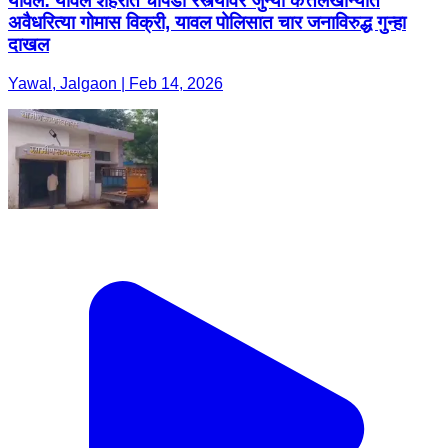
यावल: यावल शहरात चोपडा रस्त्यावर जुन्या कत्तलखान्यात
अवैधरित्या गोमास विक्री, यावल पोलिसात चार जनाविरुद्ध गुन्हा
दाखल
Yawal, Jalgaon | Feb 14, 2026