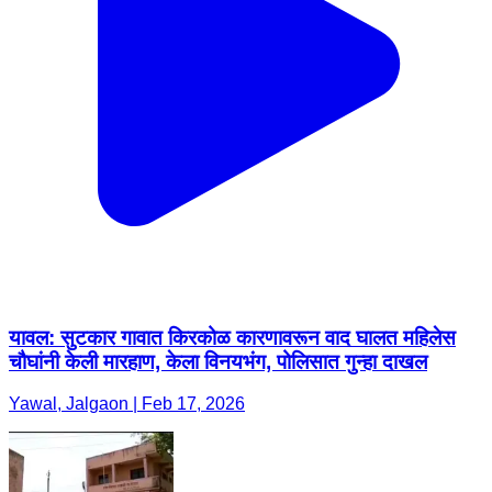
यावल: सुटकार गावात किरकोळ कारणावरून वाद घालत महिलेस
चौघांनी केली मारहाण, केला विनयभंग, पोलिसात गुन्हा दाखल
Yawal, Jalgaon | Feb 17, 2026