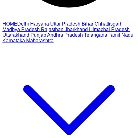
HOME
Delhi
Haryana
Uttar Pradesh
Bihar
Chhattisgarh
Madhya Pradesh
Rajasthan
Jharkhand
Himachal Pradesh
Uttarakhand
Punjab
Andhra Pradesh
Telangana
Tamil Nadu
Karnataka
Maharashtra