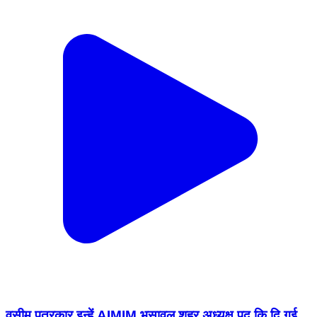
वसीम पत्रकार इन्हें AIMIM भुसावल शहर अध्यक्ष पद कि दि गई