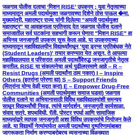
जळगाव पोलीस दलाचा ‘मिशन RISE’ उपक्रम : युवा नेतृत्वाच्या
माध्यमातून अमली पदार्थमुक्त जळगावच्या दिशेने ठोस पाऊल �मा.
मुख्यमंत्री, महाराष्ट्र राज्य यांनी दिलेल्या "अमली पदार्थमुक्त
महाराष्ट्र" या आवाहनाला प्रतिसाद देत जळगाव पोलीस दलाने
समाजातील सर्व घटकांना सहभागी करून घेणारा "मिशन RISE" हा
अभिनव जनजागृती उपक्रम सुरू केला आहे. या उपक्रमाच्या
माध्यमातून महाविद्यालयीन विद्यार्थ्यांमधून 'युवा ड्रग्स प्रतिबंधक नेते
(Student Leaders)' तयार करण्यात येत असून, ते आपल्या
महाविद्यालयात व परिसरात अमली पदार्थांविरुद्ध जनजागृतीचे नेतृत्व
करतील. RISE या संकल्पनेचा अर्थ पुढीलप्रमाणे आहे – R –
Resist Drugs (अमली पदार्थांना ठाम नकार) I – Inspire
Others (इतरांना प्रेरणा द्या) S – Support Friends
(मित्रांना योग्य वेळी मदत करा) E – Empower Drug-Free
Communities (अमली पदार्थमुक्त समाज घडवा) जळगाव
पोलीस दलाने या अभियानासाठी विविध महाविद्यालयांशी समन्वय
साधून विद्यार्थ्यांची निवड, त्यांचे मार्गदर्शन, जनजागृती कार्यशाळा,
संवाद सत्रे, शपथविधी, रॅली, पोस्टर स्पर्धा आणि सामाजिक
माध्यमांद्वारे व्यापक जनजागृती अशा विविध उपक्रमांचे नियोजन केले
आहे. या विद्यार्थी नेत्यांमार्फत अमली पदार्थांच्या दुष्परिणामांबाबत
जागरूकता निर्माण करण्याबरोबरच व्यसनाच्या विळख्यात