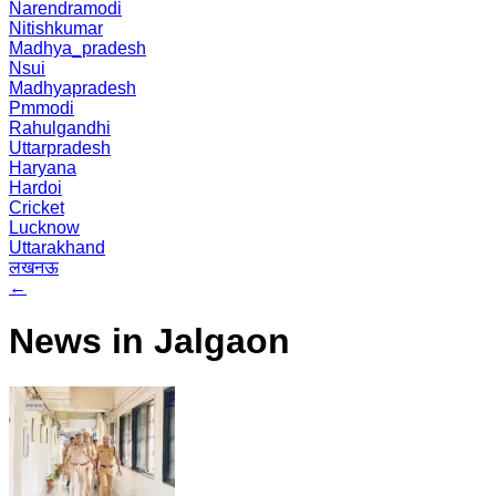
Narendramodi
Nitishkumar
Madhya_pradesh
Nsui
Madhyapradesh
Pmmodi
Rahulgandhi
Uttarpradesh
Haryana
Hardoi
Cricket
Lucknow
Uttarakhand
लखनऊ
←
News in Jalgaon