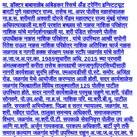
मा. डॉक्टर बाबासाहेब आंबेडकर रिसर्च अँड ट्रेनिंग इन्स्टिट्यूट
बारटी पुणे महाराष्ट्र राज्य, तसेच मा. अपर पोलीस महासंचालक
ना.ह.स. श्रीमती अश्वती दोरजे मॅडम महाराष्ट्र राज्य मुंबई यांच्या
अधिपत्याखाली मा.श्री प्रशांत बच्छाव सो नाहस नाशिक परिक्षेत्र
नाशिक यांचे मार्गदर्शनाखाली मा. श्री पंडित सोनवणे पोलीस
उपाधीक्षक नाहस नाशिक परिक्षेत्र , यांचे उपस्थित आम्ही सपोनी
रितेश राऊत नाहस नाशिक परिक्षेत्र नाशिक अतिरिक्त चार्ज नाहस
जळगाव व नागरी हक्क संरक्षण पथक स्टॉप जळगांव यांचे वतीने
अ.जा.ज.अ.प्र.का. 1989सुधारीत अधि. 2015 च्या प्रभावी
अंमलबजावणी करीता तसेच कायद्याची जनजागृती/प्रसिध्दीसाठी
नागरी कार्यशाळा सुरभि लॉन्स, एमआयडीसी पो.स्टे. समोर, अजिंठा
रोड, जळगांव येथे आयोजीत करण्यात आली होती. सदर कार्यशाळेस
जळगांव जिल्ह्यातील विविध तालुक्यातील 125 पोलीस पाटील
उपस्थित होते. सदर नागरी कार्यशाळेस प्रमुख पाहुणे मा.श्री. पंडीत
सोनवणे, पो.उप.अधी. ना.ह.सं. नाशिक परि. मा.श्री.बी.यु. पाटील
अति. सरकारी अभियोक्ता, जिल्हा व सत्र न्यायालय, जळगांव, मा.
श्री. महेंद्र पाटील, तालुका समन्वय अधिकारी, समाजकल्याण
विभाग, जळगांव, मा.श्री.पी.टी. सपकाळे सेवानिवृत्त पोलीस उप अधी.
आणि मा.श्री. अर्जुन गायकवाड, प्रकल्प अधिकारी, बार्टी पुणे तर्फे
समाज कल्याण जळगांव यांनी उपस्थित राहून अ.जा.ज.अ.प्र.का. चे