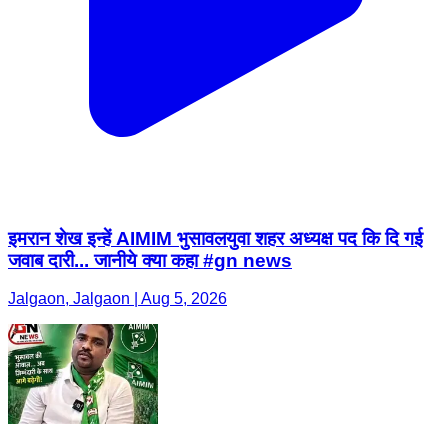
इमरान शेख इन्हें AIMIM भुसावलयुवा शहर अध्यक्ष पद कि दि गई
जवाब दारी... जानीये क्या कहा #gn news
Jalgaon, Jalgaon | Aug 5, 2026