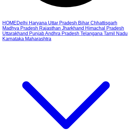
HOME
Delhi
Haryana
Uttar Pradesh
Bihar
Chhattisgarh
Madhya Pradesh
Rajasthan
Jharkhand
Himachal Pradesh
Uttarakhand
Punjab
Andhra Pradesh
Telangana
Tamil Nadu
Karnataka
Maharashtra