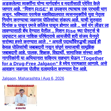
अडकलेल्या व्यक्तींना योग्य मार्गदर्शन व मदतीसाठी प्रेरित केले
जाणार आहे. "मिशन RISE" हा उपक्रम त्याचाच एक प्रभावी भाग
असून, भविष्यात प्रत्येक महाविद्यालयात व्यसनमुक्तीचे युवा नेतृत्व
निर्माण करण्याचा जळगाव पोलिसांचा संकल्प आहे. याची सुरुवात
दिनांक ७ पासून एमजे कॉलेज पासून होणार आहे .. सर्व यंग लीडर ला
लावण्यासाठी बॅच देण्यात येतील .. मिशन Rise च्या पोस्टर्स चे
उद्घाटन आज नाशिक परिषेत्राचे आयजीपी श्री संजय येनपुरे
सरांच्या हस्ते करण्यात आले . * अमली पदार्थांविरुद्धची लढाई ही
केवळ पोलिसांची जबाबदारी नसून संपूर्ण समाजाची सामूहिक
जबाबदारी आहे. पालक, शिक्षक, विद्यार्थी, सामाजिक संस्था आणि
नागरिकांनी या अभियानात सक्रिय सहभाग घेऊन "Together
for a Drug-Free Jalgaon" हे ध्येय प्रत्यक्षात आणावे, असे
आवाहन जळगाव पोलीस दलामार्फत करण्यात येत आहे.
Jalgaon, Maharashtra | Aug 6, 2026