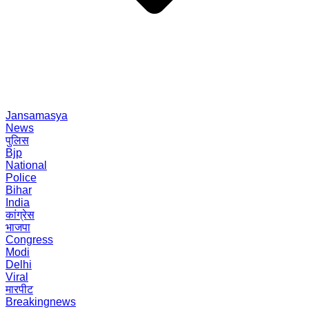
Jansamasya
News
पुलिस
Bjp
National
Police
Bihar
India
कांग्रेस
भाजपा
Congress
Modi
Delhi
Viral
मारपीट
Breakingnews