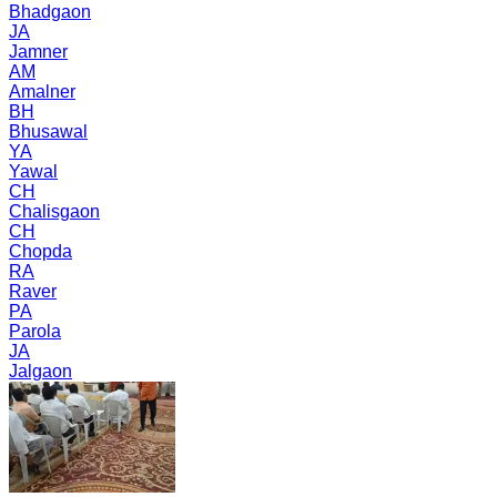
Bhadgaon
JA
Jamner
AM
Amalner
BH
Bhusawal
YA
Yawal
CH
Chalisgaon
CH
Chopda
RA
Raver
PA
Parola
JA
Jalgaon