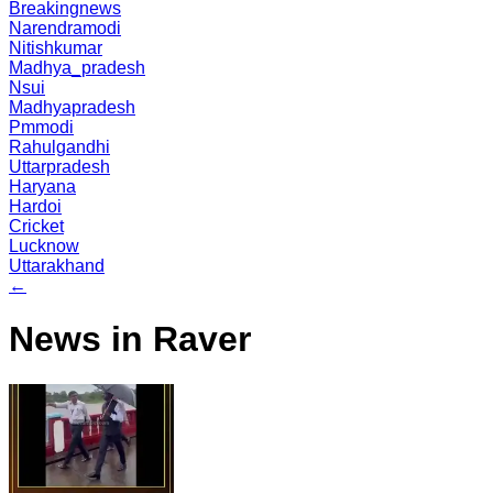
Breakingnews
Narendramodi
Nitishkumar
Madhya_pradesh
Nsui
Madhyapradesh
Pmmodi
Rahulgandhi
Uttarpradesh
Haryana
Hardoi
Cricket
Lucknow
Uttarakhand
←
News in Raver