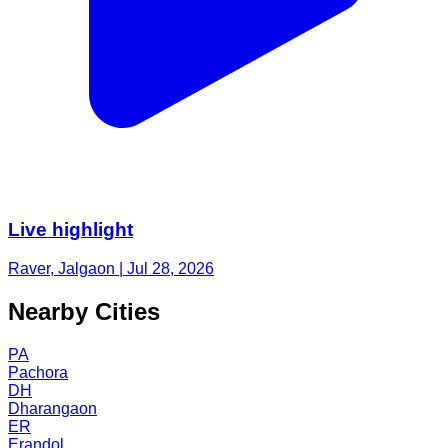
Live highlight
Raver, Jalgaon | Jul 28, 2026
Nearby Cities
PA
Pachora
DH
Dharangaon
ER
Erandol