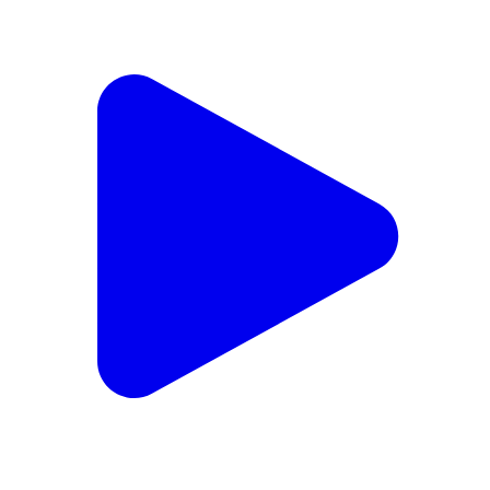
रावेर: खिरोदा गावात माझ्याशी लग्न करशील म्हणत तरुणीस मारहाण
करत केला विनयभंग, सावदा पोलिसात चौघांवर गुन्हा दाखल
Raver, Jalgaon | Feb 19, 2026