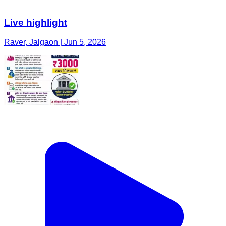
Live highlight
Raver, Jalgaon | Jun 5, 2026