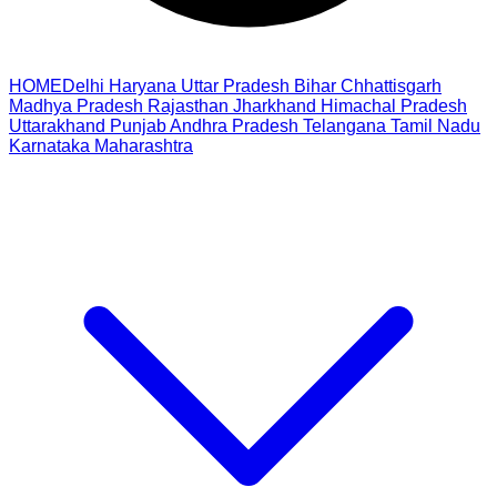
HOME
Delhi
Haryana
Uttar Pradesh
Bihar
Chhattisgarh
Madhya Pradesh
Rajasthan
Jharkhand
Himachal Pradesh
Uttarakhand
Punjab
Andhra Pradesh
Telangana
Tamil Nadu
Karnataka
Maharashtra