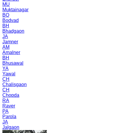
MU
Muktainagar
BO
Bodvad
BH
Bhadgaon
JA
Jamner
AM
Amalner
BH
Bhusawal
YA
Yawal
CH
Chalisgaon
CH
Chopda
RA
Raver
PA
Parola
JA
Jalgaon