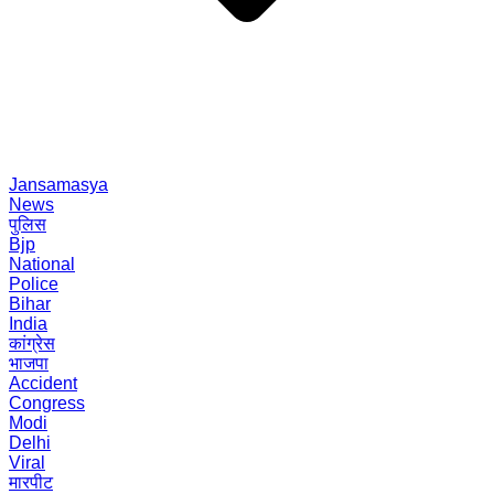
Jansamasya
News
पुलिस
Bjp
National
Police
Bihar
India
कांग्रेस
भाजपा
Accident
Congress
Modi
Delhi
Viral
मारपीट