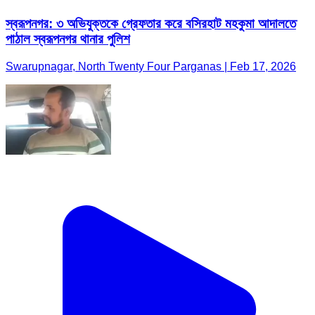
স্বরূপনগর: ৩ অভিযুক্তকে গ্রেফতার করে বসিরহাট মহকুমা আদালতে
পাঠাল স্বরূপনগর থানার পুলিশ
Swarupnagar, North Twenty Four Parganas | Feb 17, 2026