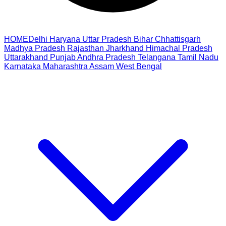
HOME
Delhi
Haryana
Uttar Pradesh
Bihar
Chhattisgarh
Madhya Pradesh
Rajasthan
Jharkhand
Himachal Pradesh
Uttarakhand
Punjab
Andhra Pradesh
Telangana
Tamil Nadu
Karnataka
Maharashtra
Assam
West Bengal