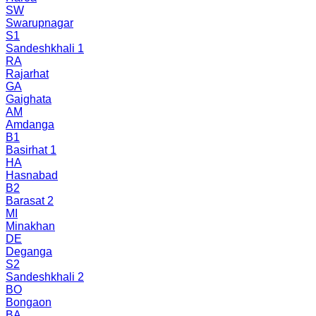
SW
Swarupnagar
S1
Sandeshkhali 1
RA
Rajarhat
GA
Gaighata
AM
Amdanga
B1
Basirhat 1
HA
Hasnabad
B2
Barasat 2
MI
Minakhan
DE
Deganga
S2
Sandeshkhali 2
BO
Bongaon
BA