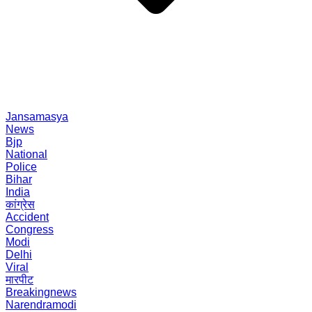
Jansamasya
News
Bjp
National
Police
Bihar
India
कांग्रेस
Accident
Congress
Modi
Delhi
Viral
मारपीट
Breakingnews
Narendramodi