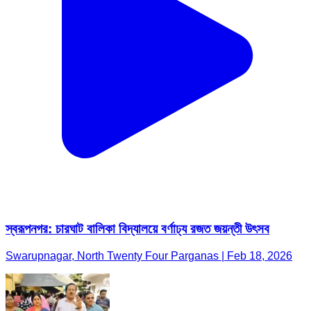
স্বরূপনগর: চারঘাট বালিকা বিদ্যালয়ে বর্ণাঢ্য রজত জয়ন্তী উৎসব
Swarupnagar, North Twenty Four Parganas | Feb 18, 2026