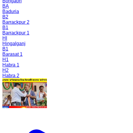
Bongaon
BA
Baduria
B2
Barrackpur 2
B1
Barrackpur 1
HI
Hingalganj
B1
Barasat 1
H1
Habra 1
H2
Habra 2