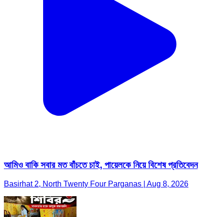
আমিও বাকি সবার মত বাঁচতে চাই, পায়েলকে নিয়ে বিশেষ প্রতিবেদন
Basirhat 2, North Twenty Four Parganas | Aug 8, 2026