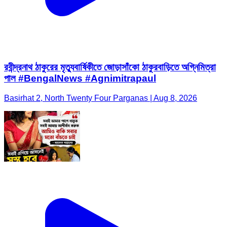
রবীন্দ্রনাথ ঠাকুরের মৃত্যুবার্ষিকীতে জোড়াসাঁকো ঠাকুরবাড়িতে অগ্নিমিত্রা
পাল #BengalNews #Agnimitrapaul
Basirhat 2, North Twenty Four Parganas | Aug 8, 2026