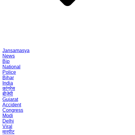
Jansamasya
News
Bjp
National
Police
Bihar
India
कांग्रेस
बीजेपी
Gujarat
Accident
Congress
Modi
Delhi
Viral
मारपीट