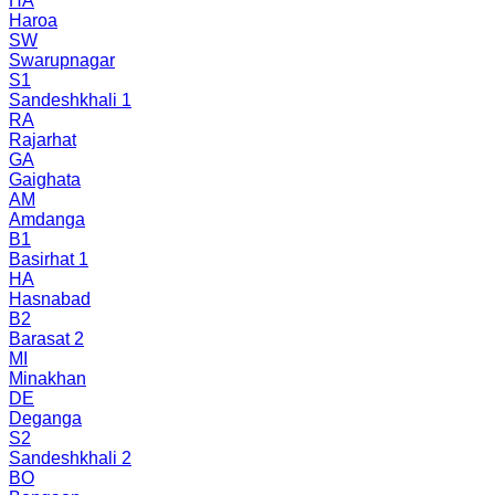
HA
Haroa
SW
Swarupnagar
S1
Sandeshkhali 1
RA
Rajarhat
GA
Gaighata
AM
Amdanga
B1
Basirhat 1
HA
Hasnabad
B2
Barasat 2
MI
Minakhan
DE
Deganga
S2
Sandeshkhali 2
BO