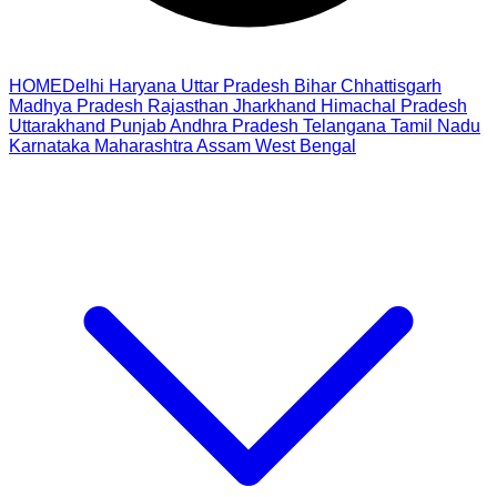
HOME
Delhi
Haryana
Uttar Pradesh
Bihar
Chhattisgarh
Madhya Pradesh
Rajasthan
Jharkhand
Himachal Pradesh
Uttarakhand
Punjab
Andhra Pradesh
Telangana
Tamil Nadu
Karnataka
Maharashtra
Assam
West Bengal