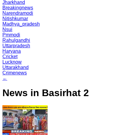
Jharkhand
Breakingnews
Narendramodi
Nitishkumar
Madhya_pradesh
Nsui
Pmmodi
Rahulgandhi
Uttarpradesh
Haryana
Cricket
Lucknow
Uttarakhand
Crimenews
←
News in Basirhat 2