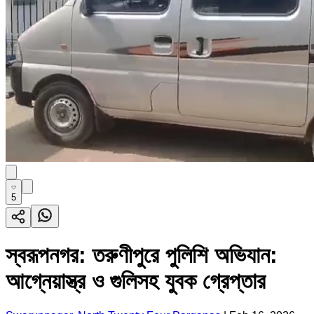
5
স্বরূপনগর: তরুণীপুরে পুলিশি অভিযান:
আগ্নেয়াস্ত্র ও গুলিসহ যুবক গ্রেপ্তার