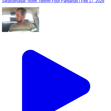
Swarupnagar, North Twenty Four Parganas | Feb 17, 2026