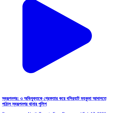
স্বরূপনগর: ৩ অভিযুক্তকে গ্রেফতার করে বসিরহাট মহকুমা আদালতে
পাঠাল স্বরূপনগর থানার পুলিশ