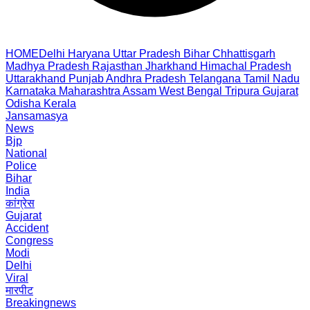
HOME
Delhi
Haryana
Uttar Pradesh
Bihar
Chhattisgarh
Madhya Pradesh
Rajasthan
Jharkhand
Himachal Pradesh
Uttarakhand
Punjab
Andhra Pradesh
Telangana
Tamil Nadu
Karnataka
Maharashtra
Assam
West Bengal
Tripura
Gujarat
Odisha
Kerala
Jansamasya
News
Bjp
National
Police
Bihar
India
कांग्रेस
Gujarat
Accident
Congress
Modi
Delhi
Viral
मारपीट
Breakingnews