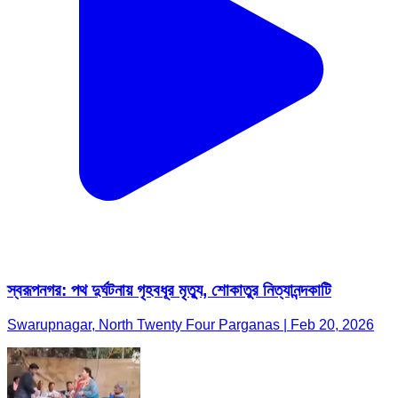
স্বরূপনগর: পথ দুর্ঘটনায় গৃহবধূর মৃত্যু, শোকাতুর নিত্যানন্দকাটি
Swarupnagar, North Twenty Four Parganas | Feb 20, 2026