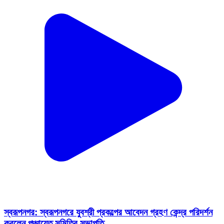
স্বরূপনগর: স্বরূপনগরে যুবশ্রী প্রকল্পের আবেদন গ্রহণ কেন্দ্র পরিদর্শন
করলেন পঞ্চায়েত সমিতির সভাপতি