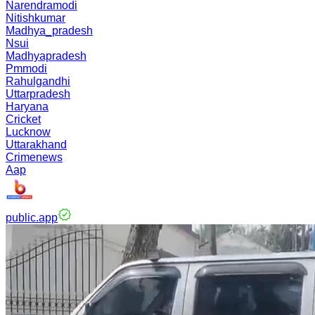
Narendramodi
Nitishkumar
Madhya_pradesh
Nsui
Madhyapradesh
Pmmodi
Rahulgandhi
Uttarpradesh
Haryana
Cricket
Lucknow
Uttarakhand
Crimenews
Aap
public.app