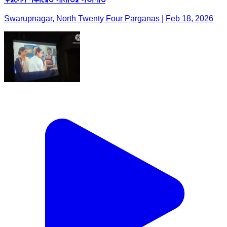
Swarupnagar, North Twenty Four Parganas | Feb 18, 2026