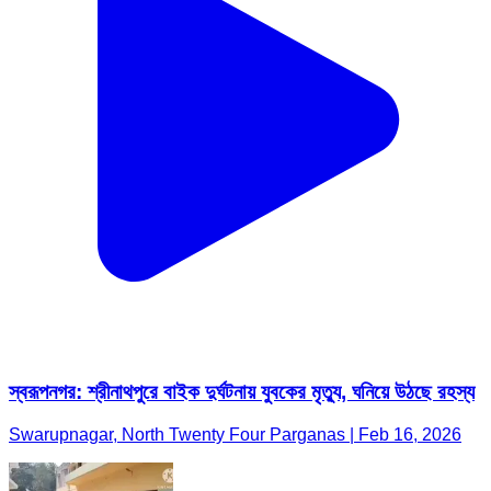
স্বরূপনগর: শ্রীনাথপুরে বাইক দুর্ঘটনায় যুবকের মৃত্যু, ঘনিয়ে উঠছে রহস্য
Swarupnagar, North Twenty Four Parganas | Feb 16, 2026