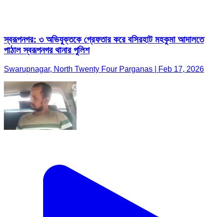
স্বরূপনগর: ৩ অভিযুক্তকে গ্রেফতার করে বসিরহাট মহকুমা আদালতে
পাঠাল স্বরূপনগর থানার পুলিশ
Swarupnagar, North Twenty Four Parganas | Feb 17, 2026