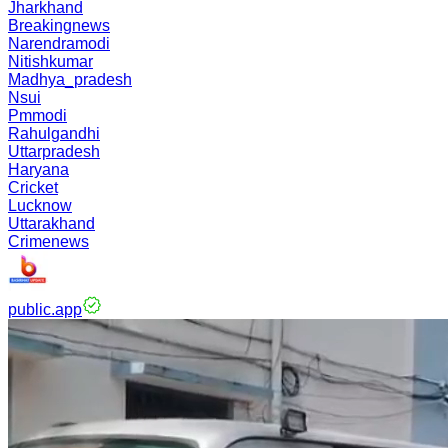
Jharkhand
Breakingnews
Narendramodi
Nitishkumar
Madhya_pradesh
Nsui
Pmmodi
Rahulgandhi
Uttarpradesh
Haryana
Cricket
Lucknow
Uttarakhand
Crimenews
public.app