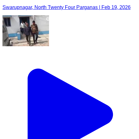
Swarupnagar, North Twenty Four Parganas | Feb 19, 2026