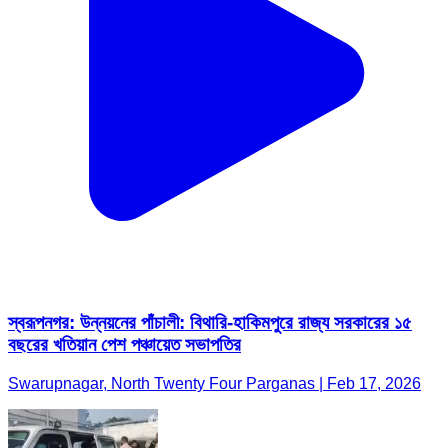
স্বরূপনগর: উন্নয়নের পাঁচালী: বিথারি-হাকিমপুরে রাজ্য সরকারের ১৫
বছরের খতিয়ান পেশ পঞ্চায়েত সভাপতির
Swarupnagar, North Twenty Four Parganas | Feb 17, 2026