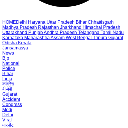
HOME
Delhi
Haryana
Uttar Pradesh
Bihar
Chhattisgarh
Madhya Pradesh
Rajasthan
Jharkhand
Himachal Pradesh
Uttarakhand
Punjab
Andhra Pradesh
Telangana
Tamil Nadu
Karnataka
Maharashtra
Assam
West Bengal
Tripura
Gujarat
Odisha
Kerala
Jansamasya
News
Bjp
National
Police
Bihar
India
कांग्रेस
बीजेपी
Gujarat
Accident
Congress
Modi
Delhi
Viral
मारपीट