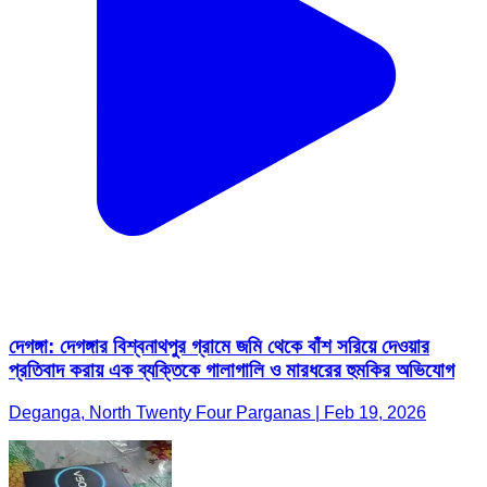
দেগঙ্গা: দেগঙ্গার বিশ্বনাথপুর গ্রামে জমি থেকে বাঁশ সরিয়ে দেওয়ার
প্রতিবাদ করায় এক ব্যক্তিকে গালাগালি ও মারধরের হুমকির অভিযোগ
Deganga, North Twenty Four Parganas | Feb 19, 2026