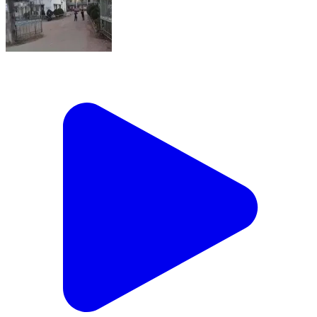
দেগঙ্গা: দেগঙ্গার বরুনি গ্রামে বিতর্কিত জমি থেকে গাছ কেটে নেওয়ায় পাল্টা