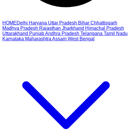
HOME
Delhi
Haryana
Uttar Pradesh
Bihar
Chhattisgarh
Madhya Pradesh
Rajasthan
Jharkhand
Himachal Pradesh
Uttarakhand
Punjab
Andhra Pradesh
Telangana
Tamil Nadu
Karnataka
Maharashtra
Assam
West Bengal