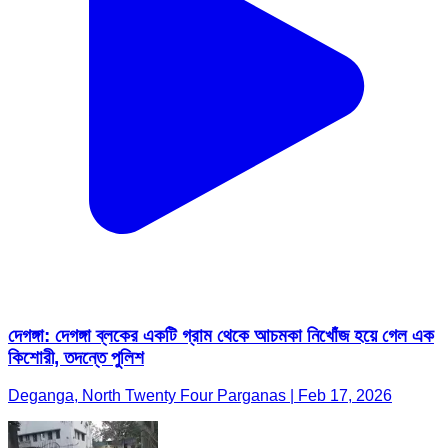
দেগঙ্গা: দেগঙ্গা ব্লকের একটি গ্রাম থেকে আচমকা নিখোঁজ হয়ে গেল এক
কিশোরী, তদন্তে পুলিশ
Deganga, North Twenty Four Parganas | Feb 17, 2026