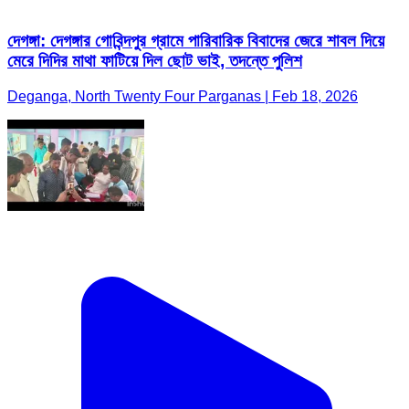
দেগঙ্গা: দেগঙ্গার গোবিন্দপুর গ্রামে পারিবারিক বিবাদের জেরে শাবল দিয়ে
মেরে দিদির মাথা ফাটিয়ে দিল ছোট ভাই, তদন্তে পুলিশ
Deganga, North Twenty Four Parganas | Feb 18, 2026