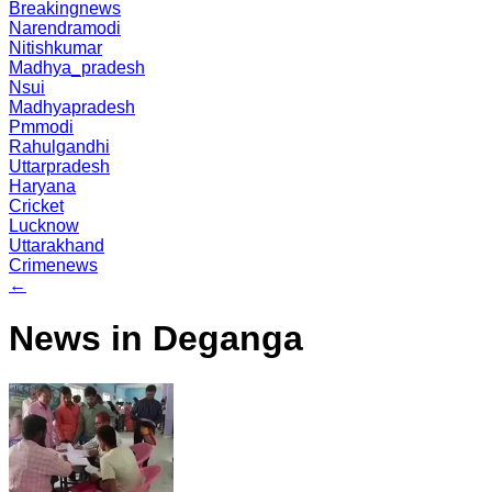
Breakingnews
Narendramodi
Nitishkumar
Madhya_pradesh
Nsui
Madhyapradesh
Pmmodi
Rahulgandhi
Uttarpradesh
Haryana
Cricket
Lucknow
Uttarakhand
Crimenews
←
News in Deganga