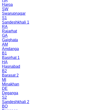
HA
Haroa
SW
Swarupnagar
S1
Sandeshkhali 1
RA
Rajarhat
GA
Gaighata
AM
Amdanga
B1
Basirhat 1
HA
Hasnabad
B2
Barasat 2
MI
Minakhan
DE
Deganga
S2
Sandeshkhali 2
BO