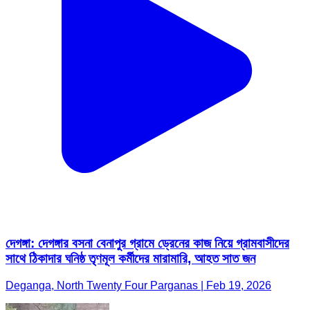
দেগঙ্গা: দেগঙ্গার বসনা বেনাপুর গ্রামে ড্রেনের কাজ নিয়ে গ্রামবাসীদের
সাথে ঠিকাদার ঘনিষ্ঠ তৃণমূল কর্মীদের মারামারি, আহত সাত জন
Deganga, North Twenty Four Parganas | Feb 19, 2026