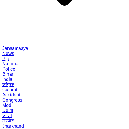
Jansamasya
News
Bjp
National
Police
Bihar
India
कांग्रेस
Gujarat
Accident
Congress
Modi
Delhi
Viral
मारपीट
Jharkhand