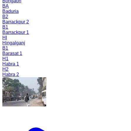
Bongaon
BA
Baduria
B2
Barrackpur 2
B1
Barrackpur 1
HI
Hingalganj
B1
Barasat 1
H1
Habra 1
H2
Habra 2