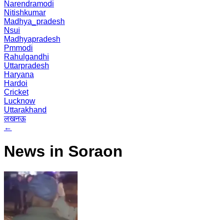
Narendramodi
Nitishkumar
Madhya_pradesh
Nsui
Madhyapradesh
Pmmodi
Rahulgandhi
Uttarpradesh
Haryana
Hardoi
Cricket
Lucknow
Uttarakhand
लखनऊ
←
News in Soraon