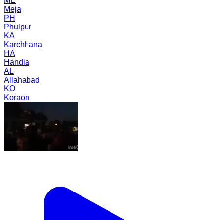
ME
Meja
PH
Phulpur
KA
Karchhana
HA
Handia
AL
Allahabad
KO
Koraon