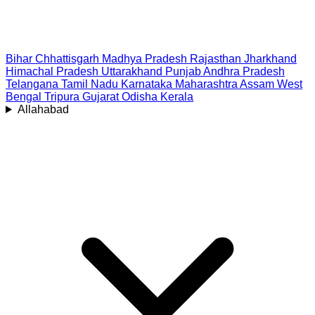
Bihar
Chhattisgarh
Madhya Pradesh
Rajasthan
Jharkhand
Himachal Pradesh
Uttarakhand
Punjab
Andhra Pradesh
Telangana
Tamil Nadu
Karnataka
Maharashtra
Assam
West
Bengal
Tripura
Gujarat
Odisha
Kerala
Allahabad