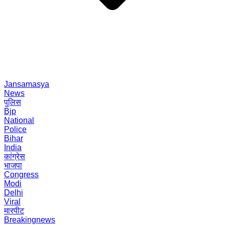
Jansamasya
News
पुलिस
Bjp
National
Police
Bihar
India
कांग्रेस
भाजपा
Congress
Modi
Delhi
Viral
मारपीट
Breakingnews