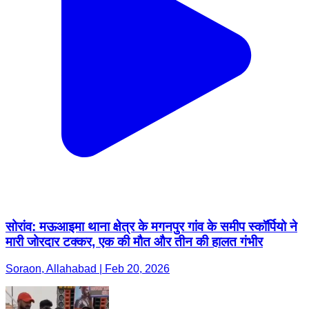
सोरांव: मऊआइमा थाना क्षेत्र के मगनपुर गांव के समीप स्कॉर्पियो ने
मारी जोरदार टक्कर, एक की मौत और तीन की हालत गंभीर
Soraon, Allahabad | Feb 20, 2026