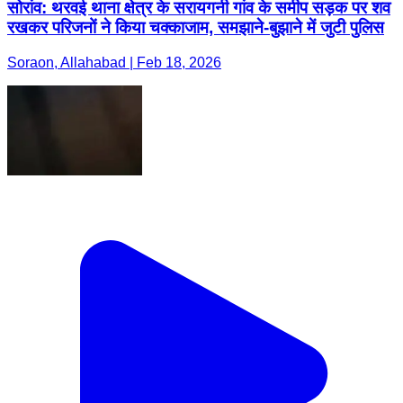
सोरांव: थरवई थाना क्षेत्र के सरायगनी गांव के समीप सड़क पर शव
रखकर परिजनों ने किया चक्काजाम, समझाने-बुझाने में जुटी पुलिस
Soraon, Allahabad | Feb 18, 2026