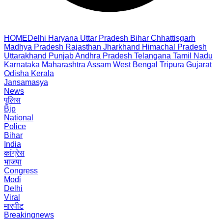
HOME
Delhi
Haryana
Uttar Pradesh
Bihar
Chhattisgarh
Madhya Pradesh
Rajasthan
Jharkhand
Himachal Pradesh
Uttarakhand
Punjab
Andhra Pradesh
Telangana
Tamil Nadu
Karnataka
Maharashtra
Assam
West Bengal
Tripura
Gujarat
Odisha
Kerala
Jansamasya
News
पुलिस
Bjp
National
Police
Bihar
India
कांग्रेस
भाजपा
Congress
Modi
Delhi
Viral
मारपीट
Breakingnews