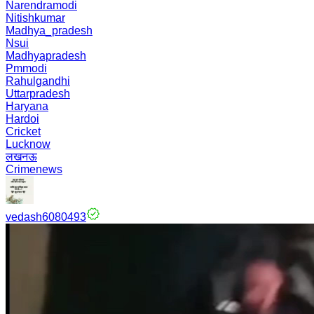
Narendramodi
Nitishkumar
Madhya_pradesh
Nsui
Madhyapradesh
Pmmodi
Rahulgandhi
Uttarpradesh
Haryana
Hardoi
Cricket
Lucknow
लखनऊ
Crimenews
vedash6080493