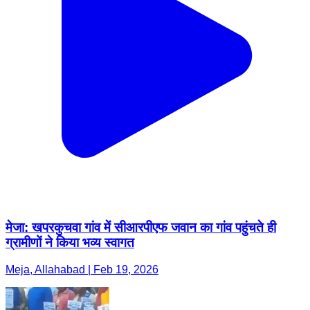
मेजा: खपरकुचवा गांव में सीआरपीएफ जवान का गांव पहुंचते ही
ग्रामीणों ने किया भव्य स्वागत
Meja, Allahabad | Feb 19, 2026