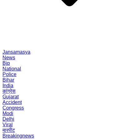
Jansamasya
News
Bjp
National
Police
Bihar
India
कांग्रेस
Gujarat
Accident
Congress
Modi
Delhi
Viral
मारपीट
Breakingnews