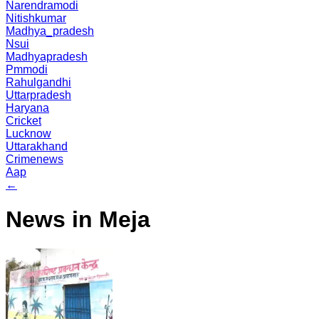
Narendramodi
Nitishkumar
Madhya_pradesh
Nsui
Madhyapradesh
Pmmodi
Rahulgandhi
Uttarpradesh
Haryana
Cricket
Lucknow
Uttarakhand
Crimenews
Aap
←
News in Meja