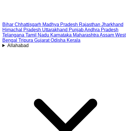
Bihar
Chhattisgarh
Madhya Pradesh
Rajasthan
Jharkhand
Himachal Pradesh
Uttarakhand
Punjab
Andhra Pradesh
Telangana
Tamil Nadu
Karnataka
Maharashtra
Assam
West
Bengal
Tripura
Gujarat
Odisha
Kerala
Allahabad