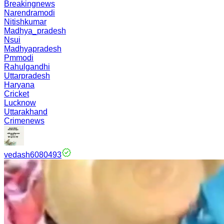
Breakingnews
Narendramodi
Nitishkumar
Madhya_pradesh
Nsui
Madhyapradesh
Pmmodi
Rahulgandhi
Uttarpradesh
Haryana
Cricket
Lucknow
Uttarakhand
Crimenews
vedash6080493