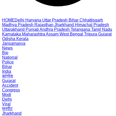
HOME
Delhi
Haryana
Uttar Pradesh
Bihar
Chhattisgarh
Madhya Pradesh
Rajasthan
Jharkhand
Himachal Pradesh
Uttarakhand
Punjab
Andhra Pradesh
Telangana
Tamil Nadu
Karnataka
Maharashtra
Assam
West Bengal
Tripura
Gujarat
Odisha
Kerala
Jansamasya
News
Bjp
National
Police
Bihar
India
कांग्रेस
Gujarat
Accident
Congress
Modi
Delhi
Viral
मारपीट
Jharkhand