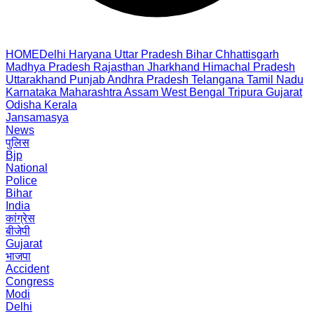
HOME
Delhi
Haryana
Uttar Pradesh
Bihar
Chhattisgarh
Madhya Pradesh
Rajasthan
Jharkhand
Himachal Pradesh
Uttarakhand
Punjab
Andhra Pradesh
Telangana
Tamil Nadu
Karnataka
Maharashtra
Assam
West Bengal
Tripura
Gujarat
Odisha
Kerala
Jansamasya
News
पुलिस
Bjp
National
Police
Bihar
India
कांग्रेस
बीजेपी
Gujarat
भाजपा
Accident
Congress
Modi
Delhi