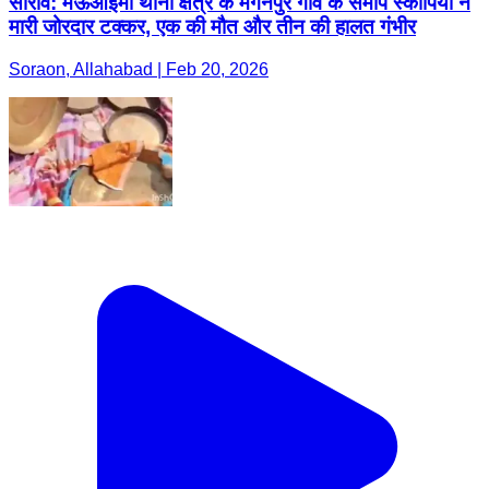
सोरांव: मऊआइमा थाना क्षेत्र के मगनपुर गांव के समीप स्कॉर्पियो ने
मारी जोरदार टक्कर, एक की मौत और तीन की हालत गंभीर
Soraon, Allahabad | Feb 20, 2026