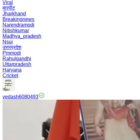
Viral
मारपीट
Jharkhand
Breakingnews
Narendramodi
Nitishkumar
Madhya_pradesh
Nsui
उत्तरप्रदेश
Pmmodi
Rahulgandhi
Uttarpradesh
Haryana
Cricket
vedash6080493