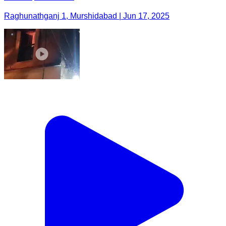
Raghunathganj 1, Murshidabad | Jun 17, 2025