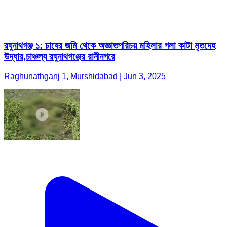
রঘুনাথগঞ্জ ১: চাষের জমি থেকে অজ্ঞাতপরিচয় মহিলার গলা কাটা মৃতদেহ
উদ্ধার,চাঞ্চল্য রঘুনাথগঞ্জের রানীনগরে
Raghunathganj 1, Murshidabad | Jun 3, 2025