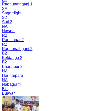
Raghunathganj 1
SA
Sagardighi
S2
Suti 2
NA
Nawda
R2
Raninagar 2
R2
Raghunathganj 2
B2
Beldanga 2
B2
Bharatpur 2
HA
Hariharpara
NA
Nabagram
BU
Burwan