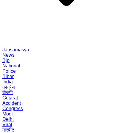
Jansamasya
News
Bjp
National
Police
Bihar
India
कांग्रेस
बीजेपी
Gujarat
Accident
Congress
Modi
Delhi
Viral
मारपीट