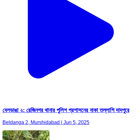
বেলডাঙা ২: রেজিনগর থানার পুলিশ প্রশাসনের নাকা তল্লাশি দাদপুরে
Beldanga 2, Murshidabad | Jun 5, 2025