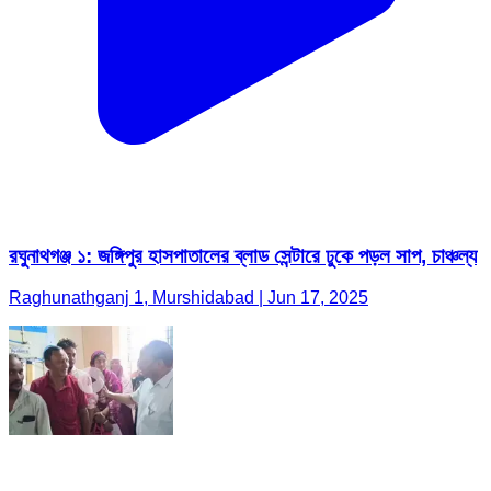
রঘুনাথগঞ্জ ১: জঙ্গিপুর হাসপাতালের ব্লাড সেন্টারে ঢুকে পড়ল সাপ, চাঞ্চল্য
Raghunathganj 1, Murshidabad | Jun 17, 2025