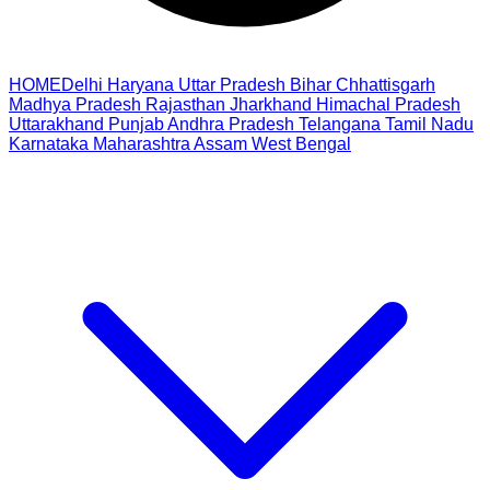
HOME
Delhi
Haryana
Uttar Pradesh
Bihar
Chhattisgarh
Madhya Pradesh
Rajasthan
Jharkhand
Himachal Pradesh
Uttarakhand
Punjab
Andhra Pradesh
Telangana
Tamil Nadu
Karnataka
Maharashtra
Assam
West Bengal