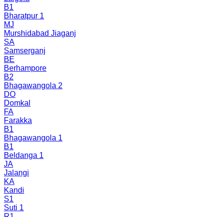
B1
Bharatpur 1
MJ
Murshidabad Jiaganj
SA
Samserganj
BE
Berhampore
B2
Bhagawangola 2
DO
Domkal
FA
Farakka
B1
Bhagawangola 1
B1
Beldanga 1
JA
Jalangi
KA
Kandi
S1
Suti 1
R1