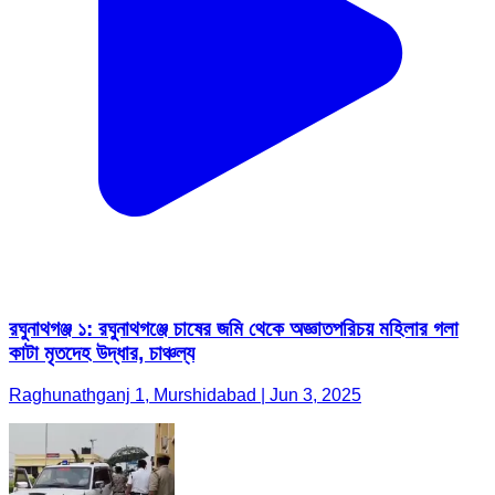
রঘুনাথগঞ্জ ১: রঘুনাথগঞ্জে চাষের জমি থেকে অজ্ঞাতপরিচয় মহিলার গলা
কাটা মৃতদেহ উদ্ধার, চাঞ্চল্য
Raghunathganj 1, Murshidabad | Jun 3, 2025