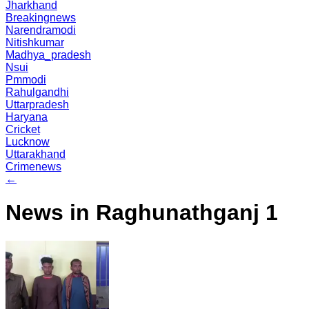
Jharkhand
Breakingnews
Narendramodi
Nitishkumar
Madhya_pradesh
Nsui
Pmmodi
Rahulgandhi
Uttarpradesh
Haryana
Cricket
Lucknow
Uttarakhand
Crimenews
←
News in Raghunathganj 1