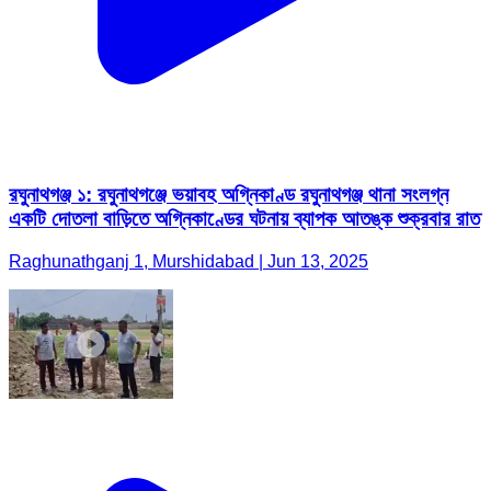
রঘুনাথগঞ্জ ১: রঘুনাথগঞ্জে ভয়াবহ অগ্নিকাণ্ড রঘুনাথগঞ্জ থানা সংলগ্ন
একটি দোতলা বাড়িতে অগ্নিকাণ্ডের ঘটনায় ব্যাপক আতঙ্ক শুক্রবার রাত
Raghunathganj 1, Murshidabad | Jun 13, 2025