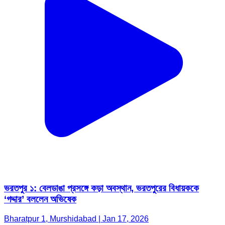
ভরতপুর ১: বেলডাঙা প্রসঙ্গে কড়া অবস্থান, ভরতপুরের বিধায়ককে
‘গদ্দার’ বললেন অভিষেক
Bharatpur 1, Murshidabad | Jan 17, 2026