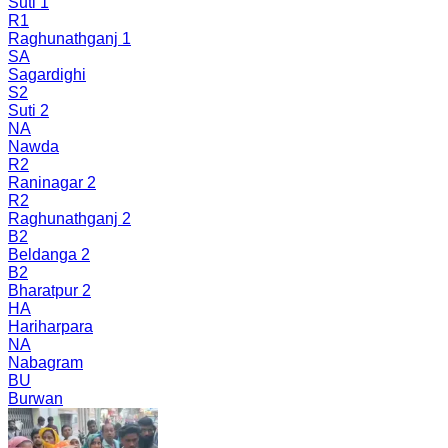
Suti 1
R1
Raghunathganj 1
SA
Sagardighi
S2
Suti 2
NA
Nawda
R2
Raninagar 2
R2
Raghunathganj 2
B2
Beldanga 2
B2
Bharatpur 2
HA
Hariharpara
NA
Nabagram
BU
Burwan