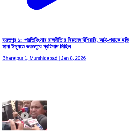
ভরতপুর ১: ‘প্রতিহিংসার রাজনীতি’র বিরুদ্ধে হুঁশিয়ারি, আই-প্যাকে ইডি
হানা ইস্যুতে ভরতপুরে প্রতিবাদ মিছিল
Bharatpur 1, Murshidabad | Jan 8, 2026