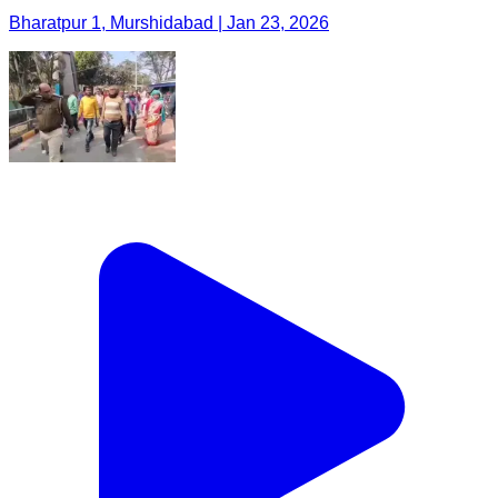
Bharatpur 1, Murshidabad | Jan 23, 2026