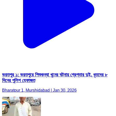
ভরতপুর ১: ভরতপুরে শিশুকন্যা খুনের ঘটনায় গ্রেপ্তার দুই, ধৃতদের ৮
দিনের পুলিশ হেফাজত
Bharatpur 1, Murshidabad | Jan 30, 2026