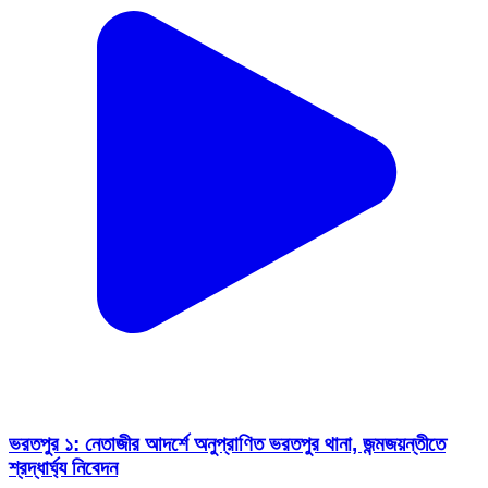
ভরতপুর ১: নেতাজীর আদর্শে অনুপ্রাণিত ভরতপুর থানা, জন্মজয়ন্তীতে
শ্রদ্ধার্ঘ্য নিবেদন