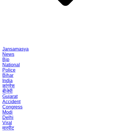
Jansamasya
News
Bjp
National
Police
Bihar
India
कांग्रेस
बीजेपी
Gujarat
Accident
Congress
Modi
Delhi
Viral
मारपीट