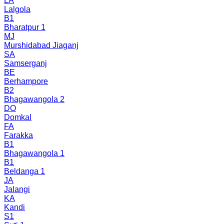
LA
Lalgola
B1
Bharatpur 1
MJ
Murshidabad Jiaganj
SA
Samserganj
BE
Berhampore
B2
Bhagawangola 2
DO
Domkal
FA
Farakka
B1
Bhagawangola 1
B1
Beldanga 1
JA
Jalangi
KA
Kandi
S1