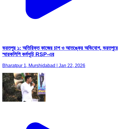
ভরতপুর ১: অতিরিক্ত কাজের চাপ ও আতঙ্কের অভিযোগ, ভরতপুরে
স্মারকলিপি কর্মসূচি RSP-এর
Bharatpur 1, Murshidabad | Jan 22, 2026