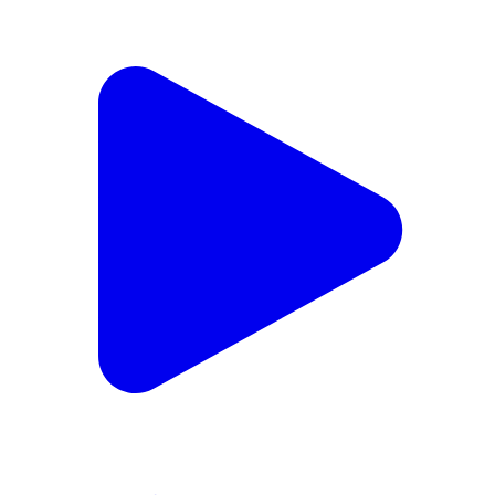
ভরতপুর ১: ব্রিগেডে কী হল হুমায়ুন কবিরকে ঘিরে? “তৃণমূলের গেম”
কটাক্ষ বিজেপির
Bharatpur 1, Murshidabad | Jan 6, 2026