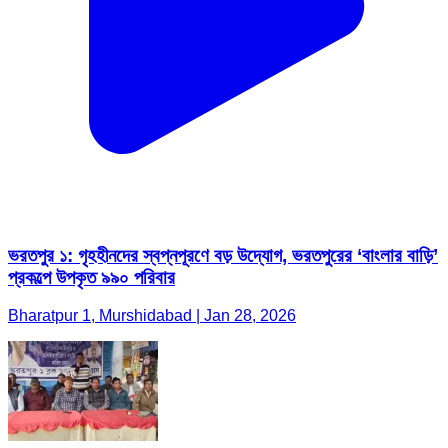
ভরতপুর ১: গৃহহীনদের স্বপ্নপূরণে বড় উদ্যোগ, ভরতপুরের ‘বাংলার বাড়ি’
প্রকল্পে উপকৃত ৯৯০ পরিবার
Bharatpur 1, Murshidabad | Jan 28, 2026