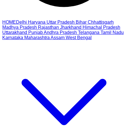
HOME
Delhi
Haryana
Uttar Pradesh
Bihar
Chhattisgarh
Madhya Pradesh
Rajasthan
Jharkhand
Himachal Pradesh
Uttarakhand
Punjab
Andhra Pradesh
Telangana
Tamil Nadu
Karnataka
Maharashtra
Assam
West Bengal