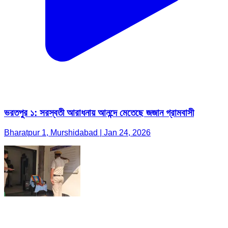
ভরতপুর ১: সরস্বতী আরাধনায় আনন্দে মেতেছে জজান গ্রামবাসী
Bharatpur 1, Murshidabad | Jan 24, 2026