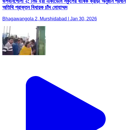
ভগবানগোলা ২: নিউ ইরা একাডেমি স্কুলের বার্ষিক ক্রীড়া অনুষ্ঠান প্রধান
অতিথি প্রাক্তন বিধায়ক চাঁদ মোহাম্মদ
Bhagawangola 2, Murshidabad | Jan 30, 2026