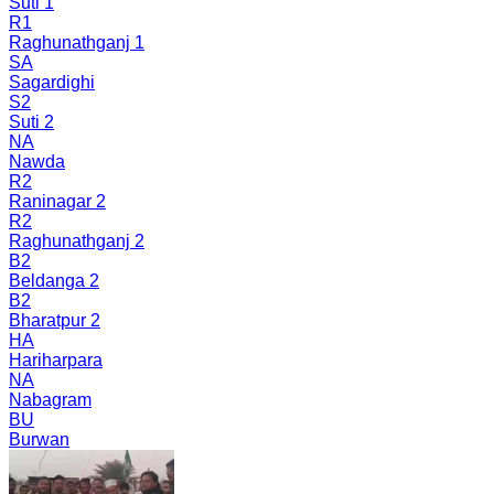
Suti 1
R1
Raghunathganj 1
SA
Sagardighi
S2
Suti 2
NA
Nawda
R2
Raninagar 2
R2
Raghunathganj 2
B2
Beldanga 2
B2
Bharatpur 2
HA
Hariharpara
NA
Nabagram
BU
Burwan