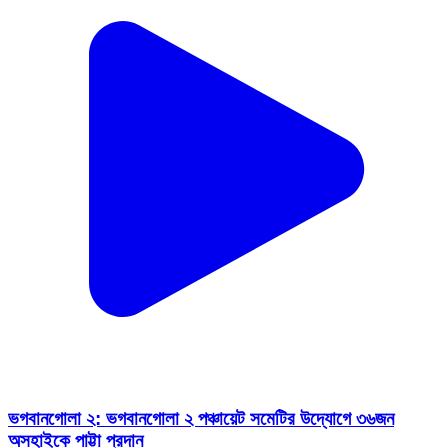
ভগবানগোলা ২: ভগবানগোলা ২ পঞ্চায়েট সমেটির উদ্যোগে ৩৬জন
অসহাইকে পাট্টা প্রদান