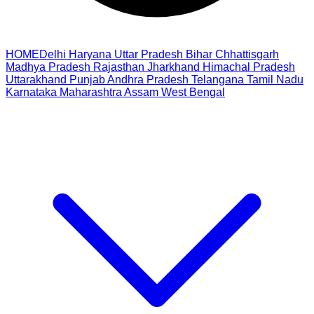
HOME
Delhi
Haryana
Uttar Pradesh
Bihar
Chhattisgarh
Madhya Pradesh
Rajasthan
Jharkhand
Himachal Pradesh
Uttarakhand
Punjab
Andhra Pradesh
Telangana
Tamil Nadu
Karnataka
Maharashtra
Assam
West Bengal