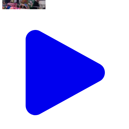
ভগবানগোলা ২: KCK হাই মাদ্রাসায় বিভিন্ন দল ছেড়ে ১৫০০ মানুষ
যোগদান করলেন, মিম পার্টিতে
Bhagawangola 2, Murshidabad | Jan 25, 2026