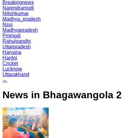
Breakingnews
Narendramodi
Nitishkumar
Madhya_pradesh
Nsui
Madhyapradesh
Pmmodi
Rahulgandhi
Uttarpradesh
Haryana
Hardoi
Cricket
Lucknow
Uttarakhand
←
News in Bhagawangola 2