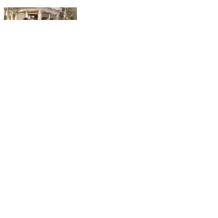
ভগবানগোলা ২: ভগবানগোলা নেতাজি জন্ম উৎসব কমিটির পক্ষ থেকে
নেতাজি সুভাষচন্দ্র বোসের জন্ম দিবস উপলক্ষে প্রভাত ফেরী
Bhagawangola 2, Murshidabad | Jan 23, 2026