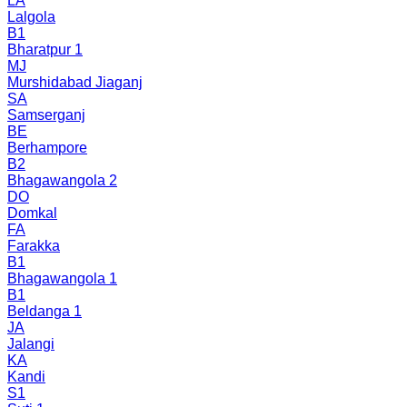
LA
Lalgola
B1
Bharatpur 1
MJ
Murshidabad Jiaganj
SA
Samserganj
BE
Berhampore
B2
Bhagawangola 2
DO
Domkal
FA
Farakka
B1
Bhagawangola 1
B1
Beldanga 1
JA
Jalangi
KA
Kandi
S1