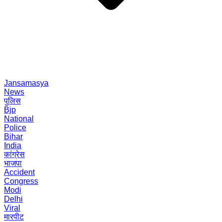
Jansamasya
News
पुलिस
Bjp
National
Police
Bihar
India
कांग्रेस
भाजपा
Accident
Congress
Modi
Delhi
Viral
मारपीट