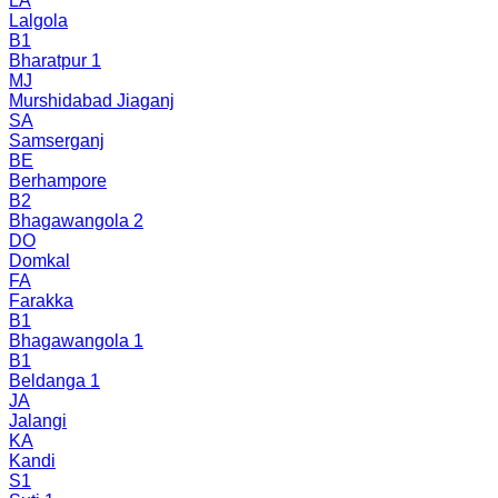
LA
Lalgola
B1
Bharatpur 1
MJ
Murshidabad Jiaganj
SA
Samserganj
BE
Berhampore
B2
Bhagawangola 2
DO
Domkal
FA
Farakka
B1
Bhagawangola 1
B1
Beldanga 1
JA
Jalangi
KA
Kandi
S1