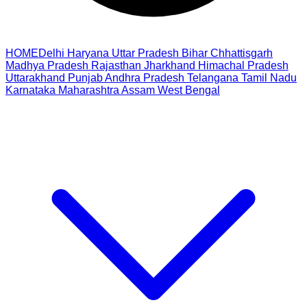
HOME
Delhi
Haryana
Uttar Pradesh
Bihar
Chhattisgarh
Madhya Pradesh
Rajasthan
Jharkhand
Himachal Pradesh
Uttarakhand
Punjab
Andhra Pradesh
Telangana
Tamil Nadu
Karnataka
Maharashtra
Assam
West Bengal