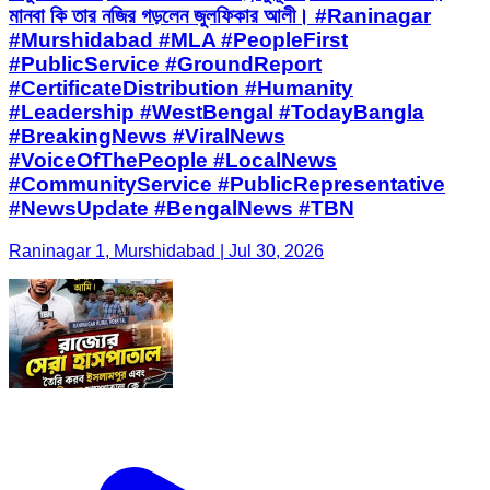
মানবা কি তার নজির গড়লেন জুলফিকার আলী। #Raninagar
#Murshidabad #MLA #PeopleFirst
#PublicService #GroundReport
#CertificateDistribution #Humanity
#Leadership #WestBengal #TodayBangla
#BreakingNews #ViralNews
#VoiceOfThePeople #LocalNews
#CommunityService #PublicRepresentative
#NewsUpdate #BengalNews #TBN
Raninagar 1, Murshidabad | Jul 30, 2026