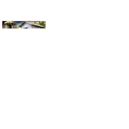
অবশেষে মাথা গোঁজার ঠাঁই! গৃহহীন কে, ঘর উপহার দিলেন আব্দুল আলিম
বিশাস (বাপি) #Humanity #Kindness