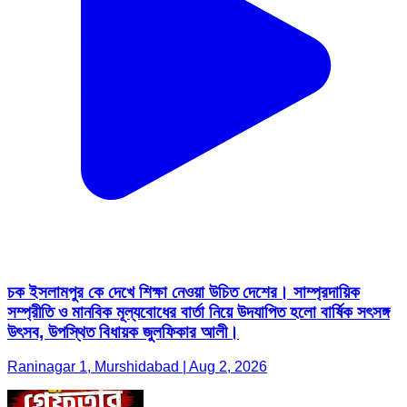
চক ইসলামপুর কে দেখে শিক্ষা নেওয়া উচিত দেশের। সাম্প্রদায়িক
সম্প্রীতি ও মানবিক মূল্যবোধের বার্তা নিয়ে উদযাপিত হলো বার্ষিক সৎসঙ্গ
উৎসব, উপস্থিত বিধায়ক জুলফিকার আলী।
Raninagar 1, Murshidabad | Aug 2, 2026