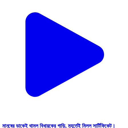
মানুষের ডাকেই থামল বিধায়কের গাড়ি, মুহূর্তেই মিলল সার্টিফিকেট।