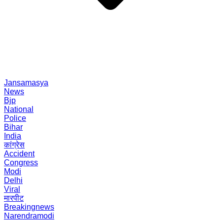
Jansamasya
News
Bjp
National
Police
Bihar
India
कांग्रेस
Accident
Congress
Modi
Delhi
Viral
मारपीट
Breakingnews
Narendramodi