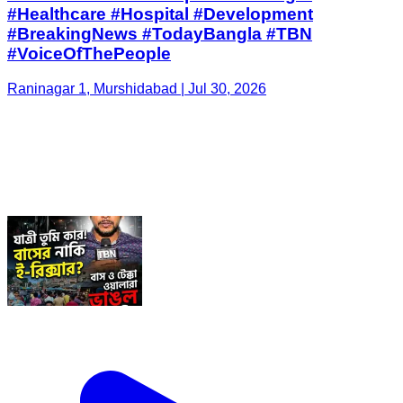
#Healthcare #Hospital #Development
#BreakingNews #TodayBangla #TBN
#VoiceOfThePeople
Raninagar 1, Murshidabad | Jul 30, 2026