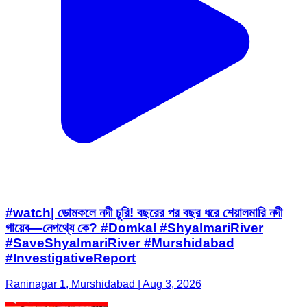
#watch| ডোমকলে নদী চুরি! বছরের পর বছর ধরে শেয়ালমারি নদী
গায়েব—নেপথ্যে কে? #Domkal #ShyalmariRiver
#SaveShyalmariRiver #Murshidabad
#InvestigativeReport
Raninagar 1, Murshidabad | Aug 3, 2026