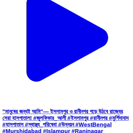
"মানুষের জন্যই আমি"— ইসলামপুর ও রানীনগর গড়ে উঠবে রাজ্যের
সেরা হাসপাতাল! #জুলফিকার_আলী #ইসলামপুর #রানীনগর #মুর্শিদাবাদ
#হাসপাতাল #স্বাস্থ্য_পরিষেবা #উন্নয়ন #WestBengal
#Murshidabad #Islampur #Raninagar