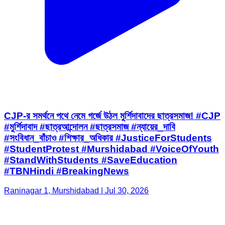
CJP-র সমর্থনে পথে নেমে গর্জে উঠল মুর্শিদাবাদের ছাত্রসমাজ! #CJP
#মুর্শিদাবাদ #ছাত্রআন্দোলন #ছাত্রসমাজ #ন্যায়ের_দাবি
#সংবিধান_বাঁচাও #শিক্ষার_অধিকার #JusticeForStudents
#StudentProtest #Murshidabad #VoiceOfYouth
#StandWithStudents #SaveEducation
#TBNHindi #BreakingNews
Raninagar 1, Murshidabad | Jul 30, 2026