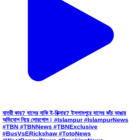
যাত্রী কার? বাসের নাকি ই-রিক্সার? ইসলামপুরে বাসের কাঁচ ভাঙার
অভিযোগ নিয়ে সোরগোল। #Islampur #IslampurNews
#TBN #TBNNews #TBNExclusive
#BusVsERickshaw #TotoNews
#WestBengalNews #BreakingNews
#TrafficClash #PublicTransport
#TrendingNews
Raninagar 1, Murshidabad | Jul 30, 2026