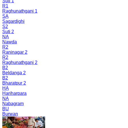
Suti 1
R1
Raghunathganj 1
SA
Sagardighi
S2
Suti 2
NA
Nawda
R2
Raninagar 2
R2
Raghunathganj 2
B2
Beldanga 2
B2
Bharatpur 2
HA
Hariharpara
NA
Nabagram
BU
Burwan