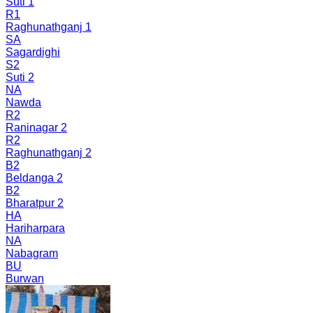
Suti 1
R1
Raghunathganj 1
SA
Sagardighi
S2
Suti 2
NA
Nawda
R2
Raninagar 2
R2
Raghunathganj 2
B2
Beldanga 2
B2
Bharatpur 2
HA
Hariharpara
NA
Nabagram
BU
Burwan