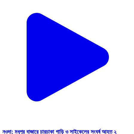
নওদা: মধুপুর বাজারে চারচাকা গাড়ি ও সাইকেলের সংঘর্ষ আহত ২