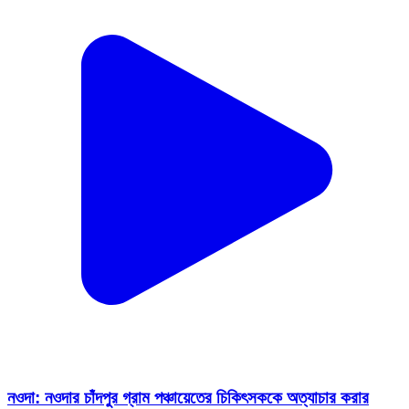
নওদা: নওদার চাঁদপুর গ্রাম পঞ্চায়েতের চিকিৎসককে অত্যাচার করার
অভিযোগ উপ প্রধানের বিরুদ্ধে
Nawda, Murshidabad | Feb 9, 2026