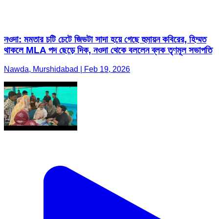
নওদা: মমতার চটি চেটে জিভটা সাদা হয়ে গেছে হুমায়ন কবিরের, হিম্মত
থাকলে MLA পদ ছেড়ে দিক, নওদা থেকে বললেন ব্লক তৃণমূল সভাপতি
Nawda, Murshidabad | Feb 19, 2026