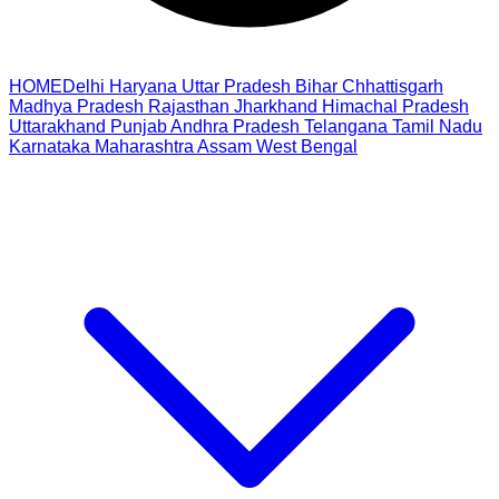
HOME
Delhi
Haryana
Uttar Pradesh
Bihar
Chhattisgarh
Madhya Pradesh
Rajasthan
Jharkhand
Himachal Pradesh
Uttarakhand
Punjab
Andhra Pradesh
Telangana
Tamil Nadu
Karnataka
Maharashtra
Assam
West Bengal