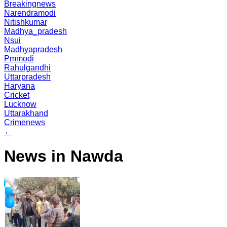
Breakingnews
Narendramodi
Nitishkumar
Madhya_pradesh
Nsui
Madhyapradesh
Pmmodi
Rahulgandhi
Uttarpradesh
Haryana
Cricket
Lucknow
Uttarakhand
Crimenews
←
News in Nawda