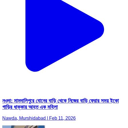
নওদা: মামদালিপুরে বোনের বাড়ি থেকে নিজের বাড়ি ফেরার সময় ইকো
গাড়ির ধাক্কায় আহত এক মহিলা
Nawda, Murshidabad | Feb 11, 2026