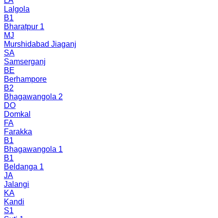
LA
Lalgola
B1
Bharatpur 1
MJ
Murshidabad Jiaganj
SA
Samserganj
BE
Berhampore
B2
Bhagawangola 2
DO
Domkal
FA
Farakka
B1
Bhagawangola 1
B1
Beldanga 1
JA
Jalangi
KA
Kandi
S1