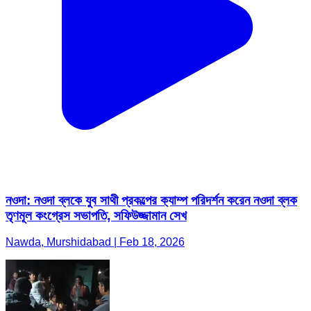
নওদা: নওদা ব্লকে যুব সাথী প্রকল্পের ক‍্যাম্প পরিদর্শন করেন নওদা ব্লক
তৃণমূল কংগ্রেস সভাপতি, সফিউজ্জামান সেখ
Nawda, Murshidabad | Feb 18, 2026