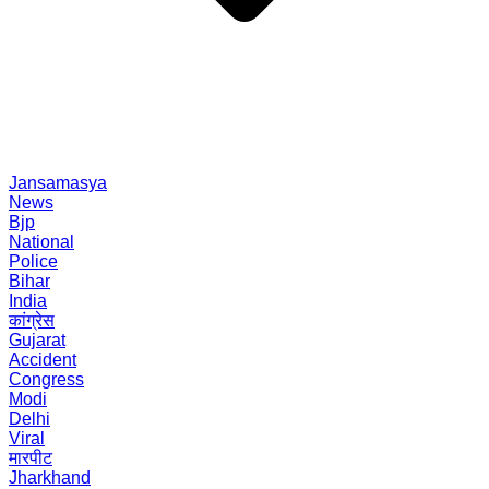
Jansamasya
News
Bjp
National
Police
Bihar
India
कांग्रेस
Gujarat
Accident
Congress
Modi
Delhi
Viral
मारपीट
Jharkhand