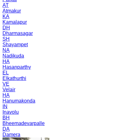
AT
Atmakur
KA
Kamalapur
DH
Dharmasagar
SH
Shayampet
NA
Nadikuda
HA
Hasanparthy
EL
Elkathurthi
VE
Velair
HA
Hanumakonda
IN
Inavolu
BH
Bheemadevarpalle
DA
Damera