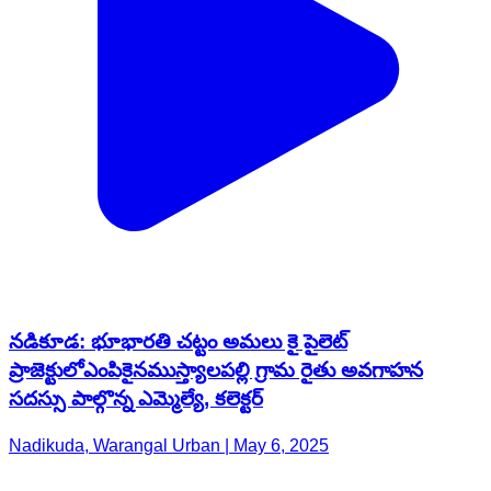
నడికూడ: భూభారతి చట్టం అమలు కై పైలెట్
ప్రాజెక్టులోఎంపికైనముస్త్యాలపల్లి గ్రామ రైతు అవగాహన
సదస్సు పాల్గొన్న ఎమ్మెల్యే, కలెక్టర్
Nadikuda, Warangal Urban | May 6, 2025