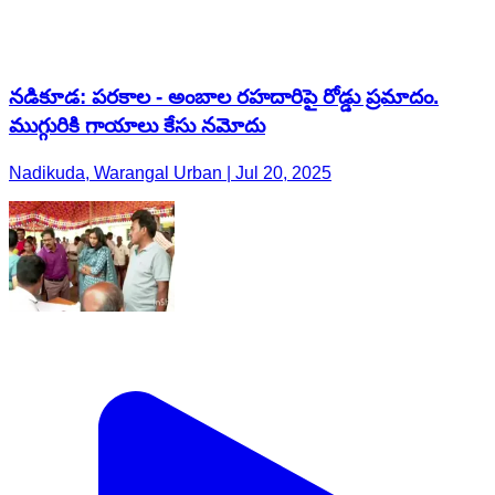
నడికూడ: పరకాల - అంబాల రహదారిపై రోడ్డు ప్రమాదం.
ముగ్గురికి గాయాలు కేసు నమోదు
Nadikuda, Warangal Urban | Jul 20, 2025