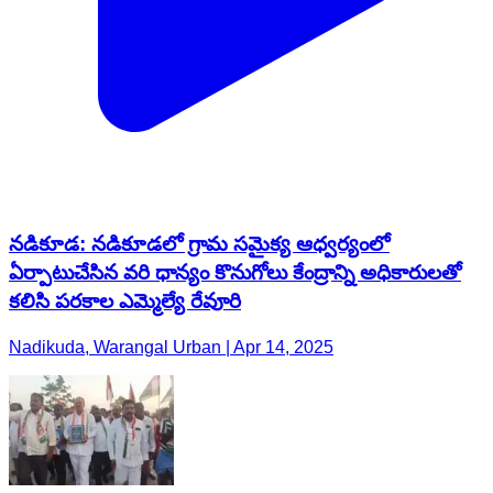
నడికూడ: నడికూడలో గ్రామ సమైక్య ఆధ్వర్యంలో
ఏర్పాటుచేసిన వరి ధాన్యం కొనుగోలు కేంద్రాన్ని అధికారులతో
కలిసి పరకాల ఎమ్మెల్యే రేవూరి
Nadikuda, Warangal Urban | Apr 14, 2025