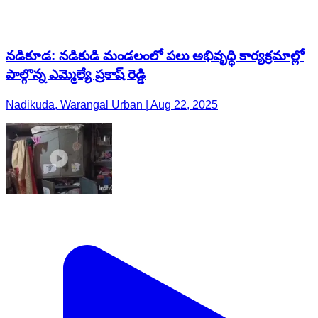
నడికూడ: నడికుడి మండలంలో పలు అభివృద్ధి కార్యక్రమాల్లో
పాల్గొన్న ఎమ్మెల్యే ప్రకాష్ రెడ్డి
Nadikuda, Warangal Urban | Aug 22, 2025