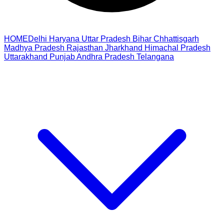
HOME
Delhi
Haryana
Uttar Pradesh
Bihar
Chhattisgarh
Madhya Pradesh
Rajasthan
Jharkhand
Himachal Pradesh
Uttarakhand
Punjab
Andhra Pradesh
Telangana