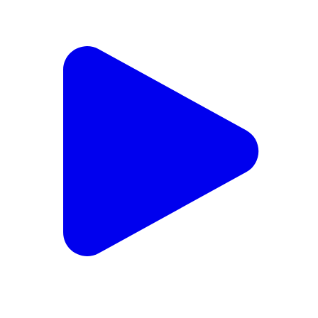
నడికూడ: వరికోల్ గ్రామంలో జైబాపు,జై భీమ్,జై సంవిధాన్
అభియాన్ రాజ్యాంగ పరిరక్షణ యాత్రలో MLA రేవూరి ప్రకాష్
రెడ్డి,
Nadikuda, Warangal Urban | Apr 13, 2025