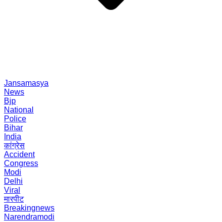
Jansamasya
News
Bjp
National
Police
Bihar
India
कांग्रेस
Accident
Congress
Modi
Delhi
Viral
मारपीट
Breakingnews
Narendramodi