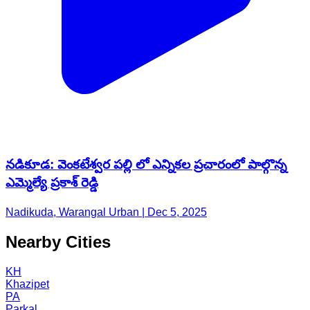
నడికూడ: వెంకటేశ్వర పల్లి లో ఎన్నికల ప్రచారంలో పాల్గొన్న
ఎమ్మెల్యే ప్రకాశ్ రెడ్డి
Nadikuda, Warangal Urban | Dec 5, 2025
Nearby Cities
KH
Khazipet
PA
Parkal