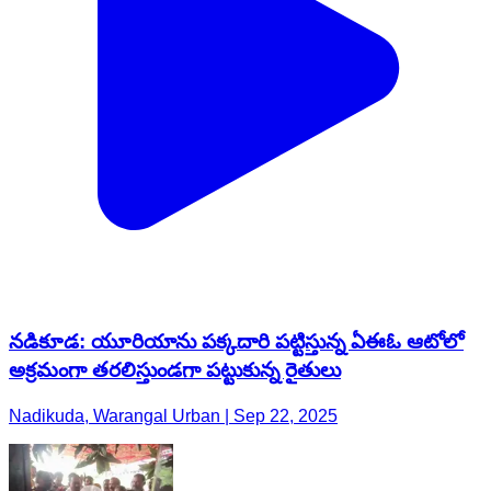
నడికూడ: యూరియాను పక్కదారి పట్టిస్తున్న ఏఈఓ ఆటోలో
అక్రమంగా తరలిస్తుండగా పట్టుకున్న రైతులు
Nadikuda, Warangal Urban | Sep 22, 2025