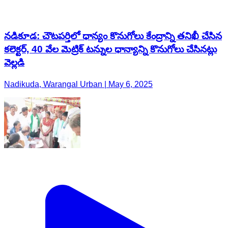
నడికూడ: చౌటపర్తిలో ధాన్యం కొనుగోలు కేంద్రాన్ని తనిఖీ చేసిన
కలెక్టర్, 40 వేల మెట్రిక్ టన్నుల ధాన్యాన్ని కొనుగోలు చేసినట్లు
వెల్లడి
Nadikuda, Warangal Urban | May 6, 2025