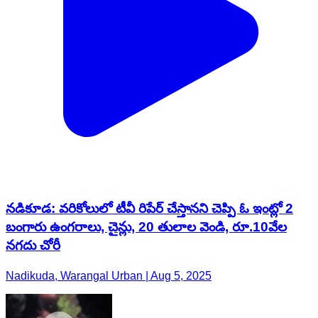
నడికూడ: వరికోలులో టీవీ రిపేర్ చేస్తానని చెప్పి ఓ ఇంట్లో 2
బంగారు ఉంగరాలు, చైన్లు, 20 తులాల వెండి, రూ.10వేల
నగదు చోరీ
Nadikuda, Warangal Urban | Aug 5, 2025