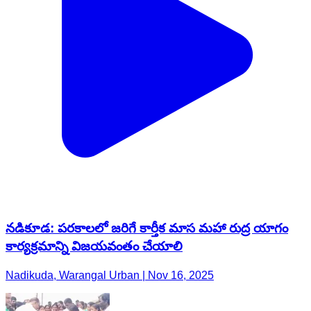
నడికూడ: పరకాలలో జరిగే కార్తీక మాస మహా రుద్ర యాగం
కార్యక్రమాన్ని విజయవంతం చేయాలి
Nadikuda, Warangal Urban | Nov 16, 2025