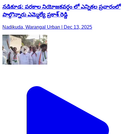
నడికూడ: పరకాల నియోజకవర్గం లో ఎన్నికల ప్రచారంలో
పాల్గొన్నారు ఎమ్మెల్యే ప్రకాశ్ రెడ్డి
Nadikuda, Warangal Urban | Dec 13, 2025