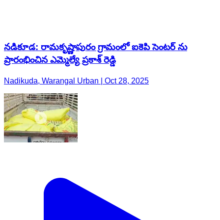
నడికూడ: రామకృష్ణాపురం గ్రామంలో ఐకెపి సెంటర్ ను
ప్రారంభించిన ఎమ్మెల్యే ప్రకాశ్ రెడ్డి
Nadikuda, Warangal Urban | Oct 28, 2025