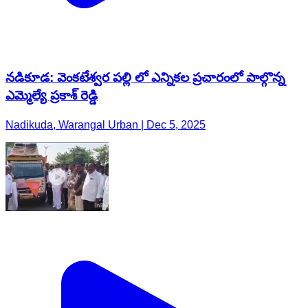
నడికూడ: వెంకటేశ్వర పల్లి లో ఎన్నికల ప్రచారంలో పాల్గొన్న
ఎమ్మెల్యే ప్రకాశ్ రెడ్డి
Nadikuda, Warangal Urban | Dec 5, 2025