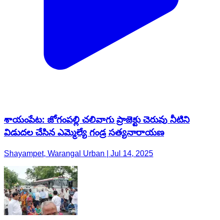
శాయంపేట: జోగంపల్లి చలివాగు ప్రాజెక్టు చెరువు నీటిని
విడుదల చేసిన ఎమ్మెల్యే గండ్ర సత్యనారాయణ
Shayampet, Warangal Urban | Jul 14, 2025