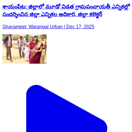
శాయంపేట: జిల్లాలో మూడో విడత గ్రామపంచాయతీ ఎన్నికల్లో
సందర్శించిన జిల్లా ఎన్నికల అధికారి, జిల్లా కలెక్టర్
Shayampet, Warangal Urban | Dec 17, 2025