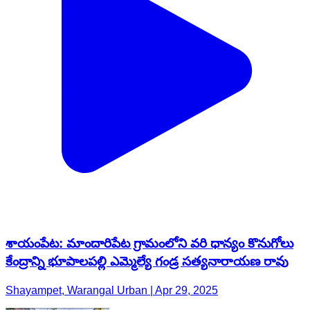
శాయంపేట: మాందారిపేట గ్రామంలోని వరి ధాన్యం కొనుగోలు
కేంద్రాన్ని భూపాలపల్లి ఎమ్మెల్యే గండ్ర సత్యనారాయణ రావు
Shayampet, Warangal Urban | Apr 29, 2025