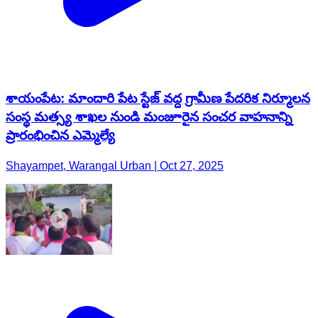
శాయంపేట: మాందారి పేట స్టేజ్ వద్ద గ్రామీణ పేదరిక నిర్మూలన
సంస్థ మత్స్య శాఖల నుండి మంజూరైన సంచర వాహనాన్ని
ప్రారంభించిన ఎమ్మెల్యే
Shayampet, Warangal Urban | Oct 27, 2025