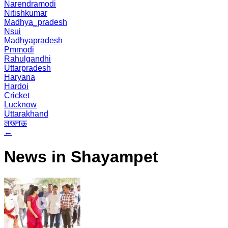
Narendramodi
Nitishkumar
Madhya_pradesh
Nsui
Madhyapradesh
Pmmodi
Rahulgandhi
Uttarpradesh
Haryana
Hardoi
Cricket
Lucknow
Uttarakhand
लखनऊ
←
News in Shayampet