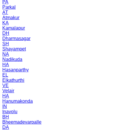
PA
Parkal
AT
Atmakur
KA
Kamalapur
DH
Dharmasagar
SH
Shayampet
NA
Nadikuda
HA
Hasanparthy
EL
Elkathurthi
VE
Velair
HA
Hanumakonda
IN
Inavolu
BH
Bheemadevarpalle
DA