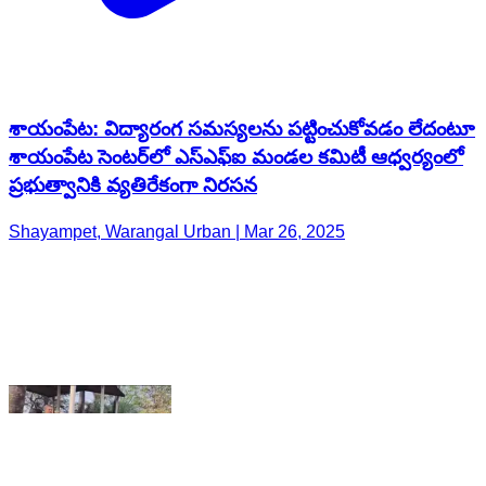
శాయంపేట: విద్యారంగ సమస్యలను పట్టించుకోవడం లేదంటూ
శాయంపేట సెంటర్‌లో ఎస్ఎఫ్ఐ మండల కమిటీ ఆధ్వర్యంలో
ప్రభుత్వానికి వ్యతిరేకంగా నిరసన
Shayampet, Warangal Urban | Mar 26, 2025