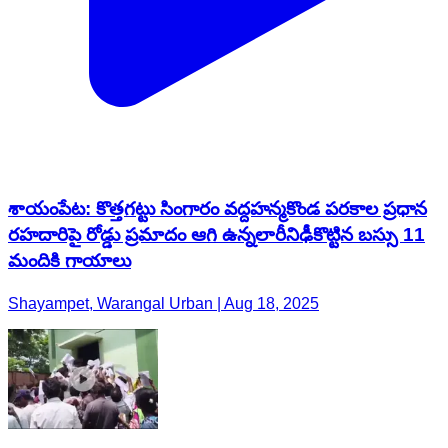
శాయంపేట: కొత్తగట్టు సింగారం వద్దహన్మకొండ పరకాల ప్రధాన
రహదారిపై రోడ్డు ప్రమాదం ఆగి ఉన్నలారీనిఢీకొట్టిన బస్సు 11
మందికి గాయాలు
Shayampet, Warangal Urban | Aug 18, 2025