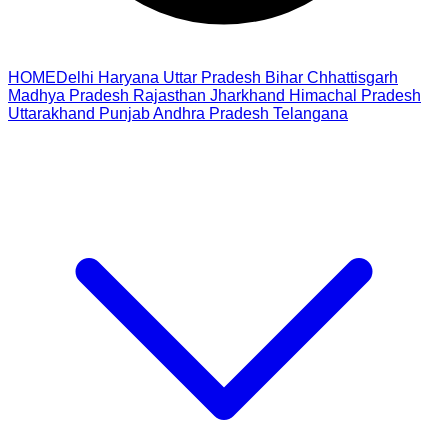
HOME
Delhi
Haryana
Uttar Pradesh
Bihar
Chhattisgarh
Madhya Pradesh
Rajasthan
Jharkhand
Himachal Pradesh
Uttarakhand
Punjab
Andhra Pradesh
Telangana