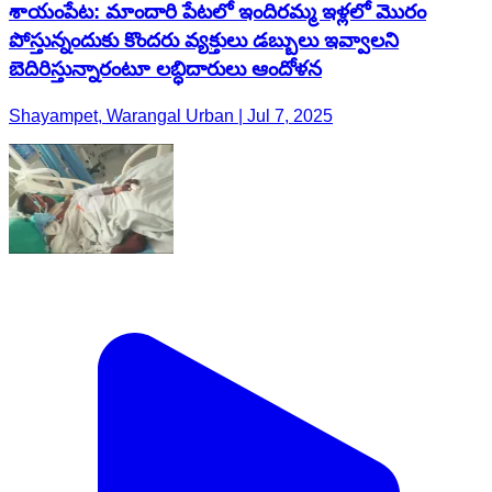
శాయంపేట: మాందారి పేటలో ఇందిరమ్మ ఇళ్లలో మొరం
పోస్తున్నందుకు కొందరు వ్యక్తులు డబ్బులు ఇవ్వాలని
బెదిరిస్తున్నారంటూ లబ్ధిదారులు ఆందోళన
Shayampet, Warangal Urban | Jul 7, 2025