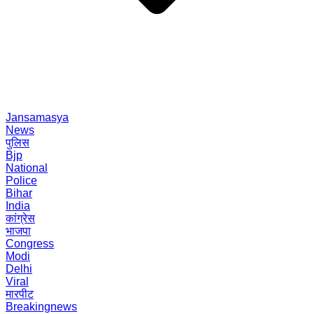
Jansamasya
News
पुलिस
Bjp
National
Police
Bihar
India
कांग्रेस
भाजपा
Congress
Modi
Delhi
Viral
मारपीट
Breakingnews