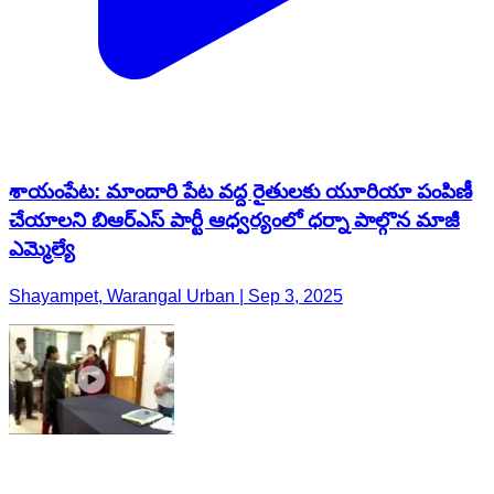
శాయంపేట: మాందారి పేట వద్ద రైతులకు యూరియా పంపిణీ
చేయాలని బిఆర్ఎస్ పార్టీ ఆధ్వర్యంలో ధర్నా పాల్గొన మాజీ
ఎమ్మెల్యే
Shayampet, Warangal Urban | Sep 3, 2025