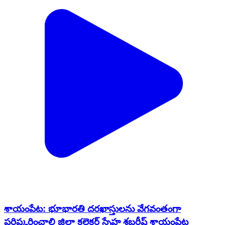
శాయంపేట: భూభారతి దరఖాస్తులను వేగవంతంగా
పరిష్కరించాలి జిల్లా కలెక్టర్ స్నేహ శబరీష్ శాయంపేట