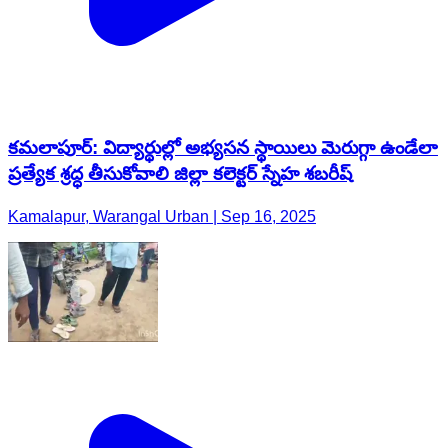
కమలాపూర్: విద్యార్థుల్లో అభ్యసన స్థాయిలు మెరుగ్గా ఉండేలా
ప్రత్యేక శ్రద్ధ తీసుకోవాలి జిల్లా కలెక్టర్ స్నేహ శబరీష్
Kamalapur, Warangal Urban | Sep 16, 2025