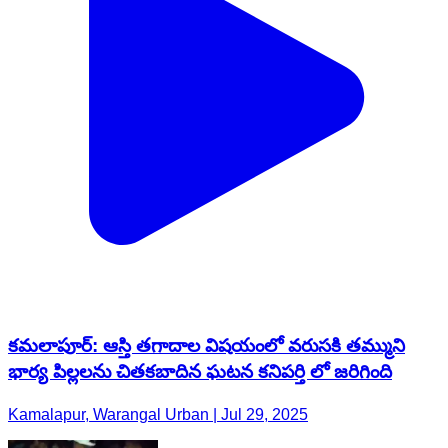
కమలాపూర్: ఆస్తి తగాదాల విషయంలో వరుసకి తమ్ముని
భార్య పిల్లలను చితకబాదిన ఘటన కనిపర్తి లో జరిగింది
Kamalapur, Warangal Urban | Jul 29, 2025