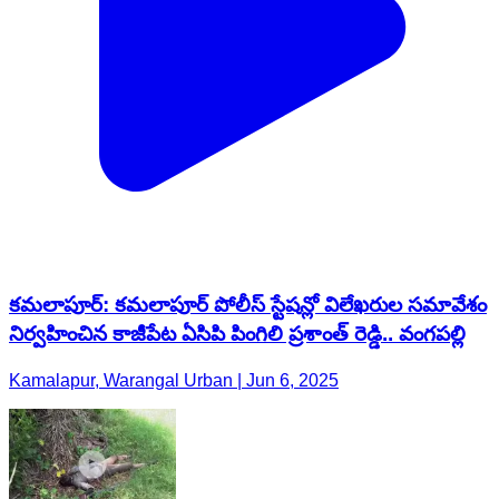
కమలాపూర్: కమలాపూర్ పోలీస్ స్టేషన్లో విలేఖరుల సమావేశం
నిర్వహించిన కాజీపేట ఏసిపి పింగిలి ప్రశాంత్ రెడ్డి.. వంగపల్లి
Kamalapur, Warangal Urban | Jun 6, 2025