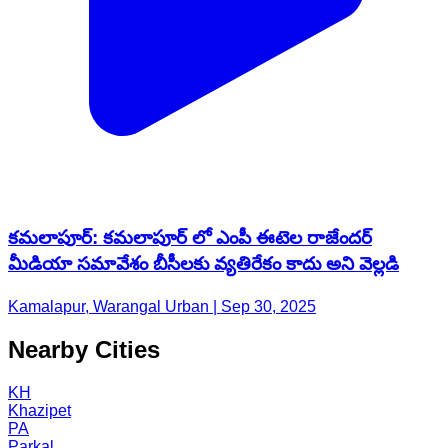
కమలాపూర్: కమలాపూర్ లో ఎంపీ ఈటెల రాజేందర్
మీడియా సమావేశం బీసీలకు వ్యతిరేకం కాదు అని వెల్లడి
Kamalapur, Warangal Urban | Sep 30, 2025
Nearby Cities
KH
Khazipet
PA
Parkal