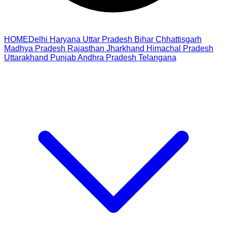
HOME
Delhi
Haryana
Uttar Pradesh
Bihar
Chhattisgarh
Madhya Pradesh
Rajasthan
Jharkhand
Himachal Pradesh
Uttarakhand
Punjab
Andhra Pradesh
Telangana