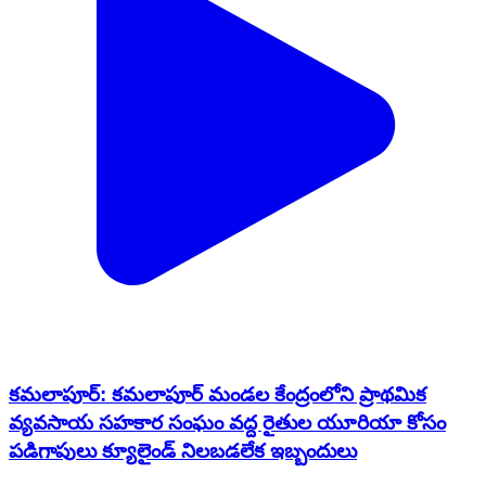
కమలాపూర్: కమలాపూర్ మండల కేంద్రంలోని ప్రాథమిక
వ్యవసాయ సహకార సంఘం వద్ద రైతుల యూరియా కోసం
పడిగాపులు క్యూలైండ్ నిలబడలేక ఇబ్బందులు