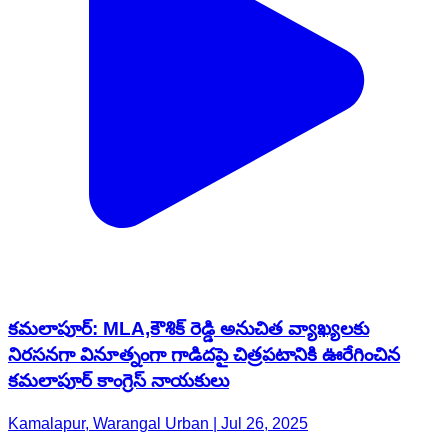
కమలాపూర్: MLA,కౌశిక్ రెడ్డి అనుచిత వ్యాఖ్యలకు
నిరసనగా వినూత్నంగా గాడిదపై చిత్రపటానికి ఊరేగించిన
కమలాపూర్ కాంగ్రెస్ నాయకులు
Kamalapur, Warangal Urban | Jul 26, 2025