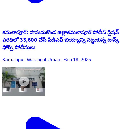
కమలాపూర్: హనుమకొండ జిల్లాకమలాపూర్ పోలీస్ స్టేషన్
పరిధిలో 33,600 చేసే పిడిఎఫ్ బియ్యాన్ని పట్టుకున్న టాస్క్
ఫోర్స్ పోలీసులు
Kamalapur, Warangal Urban | Sep 18, 2025