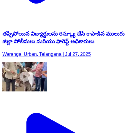
తప్పిపోయిన విద్యార్థులను రెస్క్యూ చేసి కాపాడిన ములుగు
జిల్లా పోలీసులు మరియు ఫారెస్ట్ అధికారులు
Warangal Urban, Telangana | Jul 27, 2025