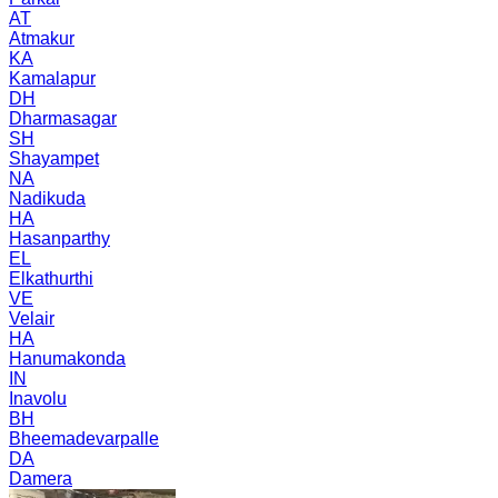
AT
Atmakur
KA
Kamalapur
DH
Dharmasagar
SH
Shayampet
NA
Nadikuda
HA
Hasanparthy
EL
Elkathurthi
VE
Velair
HA
Hanumakonda
IN
Inavolu
BH
Bheemadevarpalle
DA
Damera