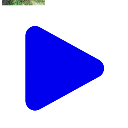
కమలాపూర్: గుండేడు గ్రామానికి చెందిన సారయ్య వాగు
ఒడ్డుకు కుళ్ళిపోయిన స్థితిలో మృతదేహం లభ్యం
Kamalapur, Warangal Urban | Jun 3, 2025