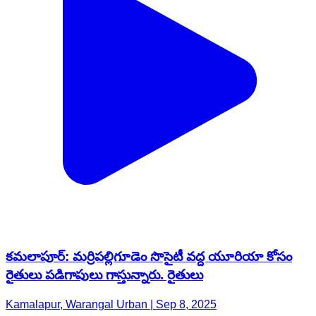
కమలాపూర్: మర్రిపల్లిగూడెం సొసైటీ వద్ద యూరియా కోసం
రైతులు పడిగాపులు గాస్తున్నారు. రైతులు
Kamalapur, Warangal Urban | Sep 8, 2025