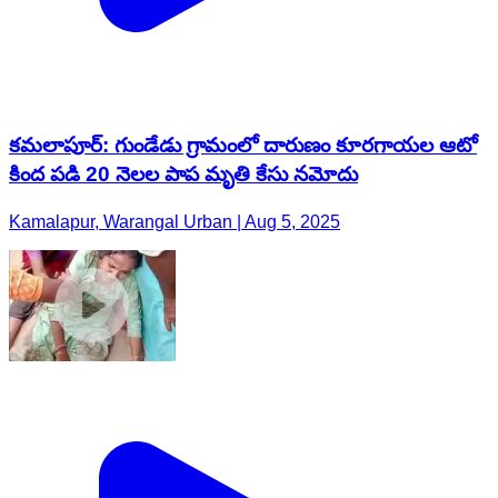
కమలాపూర్: గుండేడు గ్రామంలో దారుణం కూరగాయల ఆటో
కింద పడి 20 నెలల పాప మృతి కేసు నమోదు
Kamalapur, Warangal Urban | Aug 5, 2025