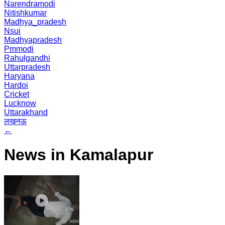
Narendramodi
Nitishkumar
Madhya_pradesh
Nsui
Madhyapradesh
Pmmodi
Rahulgandhi
Uttarpradesh
Haryana
Hardoi
Cricket
Lucknow
Uttarakhand
लखनऊ
←
News in Kamalapur