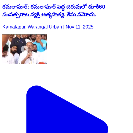
కమలాపూర్: కమలాపూర్ పెద్ద చెరువులో దూకి60
సంవత్సరాల వ్యక్తి ఆత్మహత్య, కేసు నమోదు.
Kamalapur, Warangal Urban | Nov 11, 2025