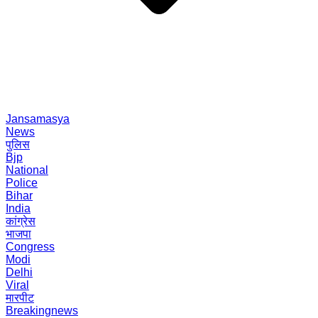
Jansamasya
News
पुलिस
Bjp
National
Police
Bihar
India
कांग्रेस
भाजपा
Congress
Modi
Delhi
Viral
मारपीट
Breakingnews