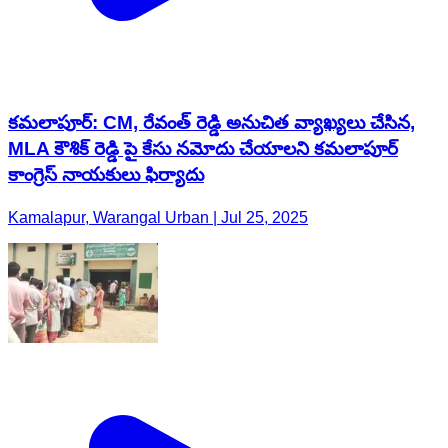
కమలాపూర్: CM, రేవంత్ రెడ్డి అనుచిత వ్యాఖ్యలు చేసిన,
MLA కౌశిక్ రెడ్డి పై కేసు నమోదు చేయాలని కమలాపూర్
కాంగ్రెస్ నాయకులు ఫిర్యాదు
Kamalapur, Warangal Urban | Jul 25, 2025