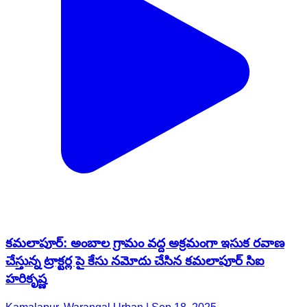
కమలాపూర్: అంబాల గ్రామం వద్ద అక్రమంగా ఇసుక రవాణ
చేస్తున్న ట్రాక్టర్ల పై కేసు నమోదు చేసిన కమలాపూర్ సిఐ
హరికృష్ణ