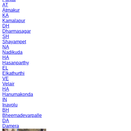
AT
Atmakur
KA
Kamalapur
DH
Dharmasagar
SH
Shayampet
NA
Nadikuda
HA
Hasanparthy
EL
Elkathurthi
VE
Velair
HA
Hanumakonda
IN
Inavolu
BH
Bheemadevarpalle
DA
Damera