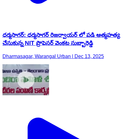
ధర్మసాగర్: ధర్మసాగర్ రిజర్వాయర్ లో పడి ఆత్మహత్య
చేసుకున్న NIT ప్రొఫెసర్ వెంకట సుబ్బారెడ్డి
Dharmasagar, Warangal Urban | Dec 13, 2025