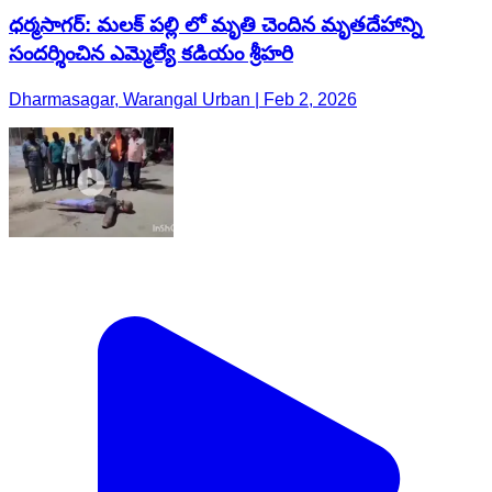
ధర్మసాగర్: మలక్ పల్లి లో మృతి చెందిన మృతదేహాన్ని
సందర్శించిన ఎమ్మెల్యే కడియం శ్రీహరి
Dharmasagar, Warangal Urban | Feb 2, 2026