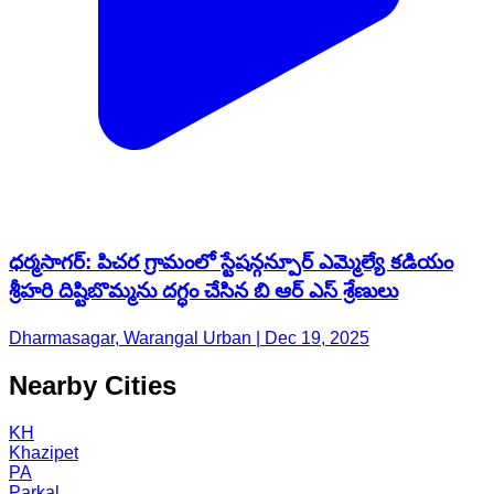
ధర్మసాగర్: పిచర గ్రామంలో స్టేషన్గన్పూర్ ఎమ్మెల్యే కడియం
శ్రీహరి దిష్టిబొమ్మను దగ్ధం చేసిన బి ఆర్ ఎస్ శ్రేణులు
Dharmasagar, Warangal Urban | Dec 19, 2025
Nearby Cities
KH
Khazipet
PA
Parkal