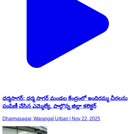
ధర్మసాగర్: ధర్మ సాగర్ మండల కేంద్రంలో ఇందిరమ్మ చీరలను
పంపిణీ చేసిన ఎమ్మెల్యే, పాల్గొన్న జిల్లా కలెక్టర్
Dharmasagar, Warangal Urban | Nov 22, 2025