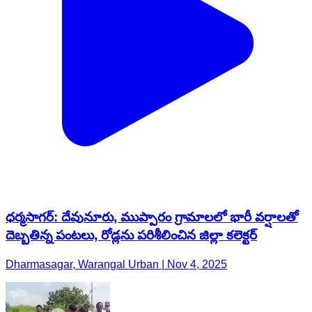
ధర్మసాగర్: దేవునూరు, ముప్పారం గ్రామాలలో భారీ వర్షాలతో
దెబ్బతిన్న పంటలు, రోడ్లను పరిశీలించిన జిల్లా కలెక్టర్
Dharmasagar, Warangal Urban | Nov 4, 2025