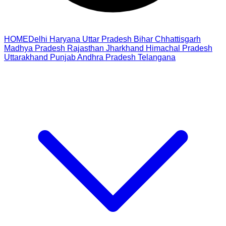
HOME
Delhi
Haryana
Uttar Pradesh
Bihar
Chhattisgarh
Madhya Pradesh
Rajasthan
Jharkhand
Himachal Pradesh
Uttarakhand
Punjab
Andhra Pradesh
Telangana