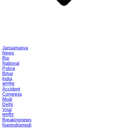
Jansamasya
News
Bjp
National
Police
Bihar
India
कांग्रेस
Accident
Congress
Modi
Delhi
Viral
मारपीट
Breakingnews
Narendramodi