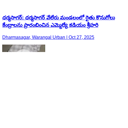
ధర్మసాగర్: ధర్మసాగర్ వేలేరు మండలంలో రైతు కొనుగోలు
కేంద్రాలను ప్రారంభించిన ఎమ్మెల్యే కడియం శ్రీహరి
Dharmasagar, Warangal Urban | Oct 27, 2025