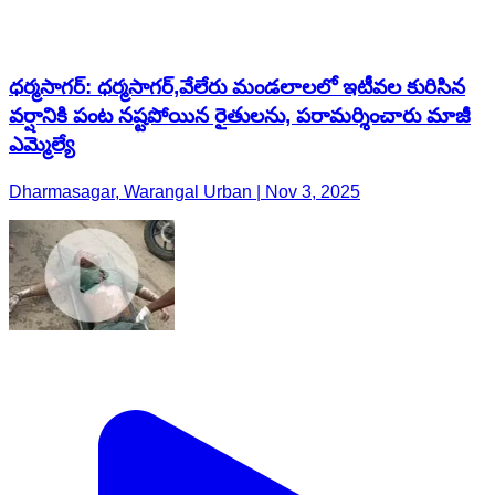
ధర్మసాగర్: ధర్మసాగర్,వేలేరు మండలాలలో ఇటీవల కురిసిన
వర్షానికి పంట నష్టపోయిన రైతులను, పరామర్శించారు మాజీ
ఎమ్మెల్యే
Dharmasagar, Warangal Urban | Nov 3, 2025