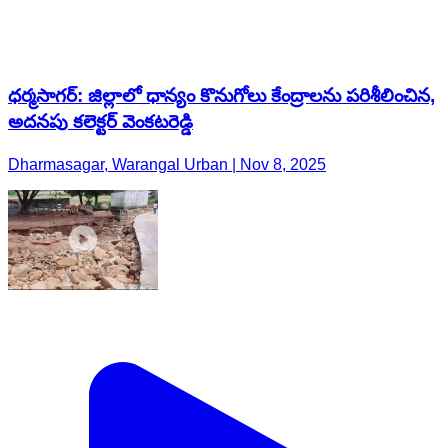
ధర్మసాగర్: జిల్లాలో ధాన్యం కొనుగోలు కేంద్రాలను పరిశీలించిన,
అదనపు కలెక్టర్ వెంకటరెడ్డి
Dharmasagar, Warangal Urban | Nov 8, 2025