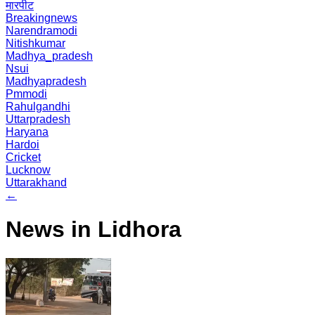
मारपीट
Breakingnews
Narendramodi
Nitishkumar
Madhya_pradesh
Nsui
Madhyapradesh
Pmmodi
Rahulgandhi
Uttarpradesh
Haryana
Hardoi
Cricket
Lucknow
Uttarakhand
←
News in Lidhora