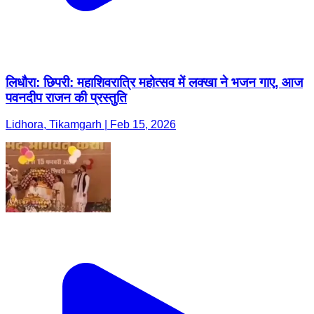
लिधौरा: छिपरी: महाशिवरात्रि महोत्सव में लक्खा ने भजन गाए, आज
पवनदीप राजन की प्रस्तुति
Lidhora, Tikamgarh | Feb 15, 2026