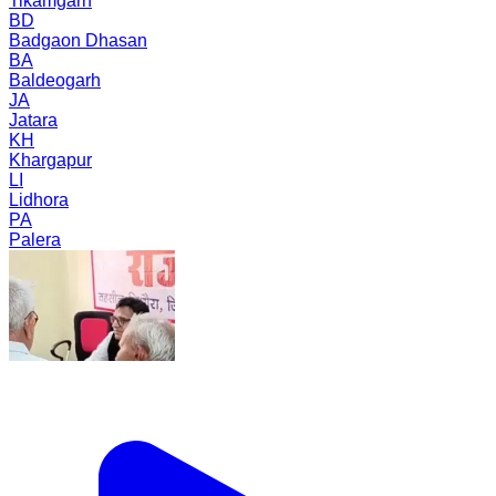
Tikamgarh
BD
Badgaon Dhasan
BA
Baldeogarh
JA
Jatara
KH
Khargapur
LI
Lidhora
PA
Palera