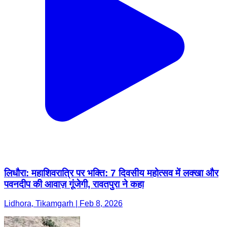
लिधौरा: महाशिवरात्रि पर भक्ति: 7 दिवसीय महोत्सव में लक्खा और
पवनदीप की आवाज़ गूंजेगी, रावतपुरा ने कहा
Lidhora, Tikamgarh | Feb 8, 2026