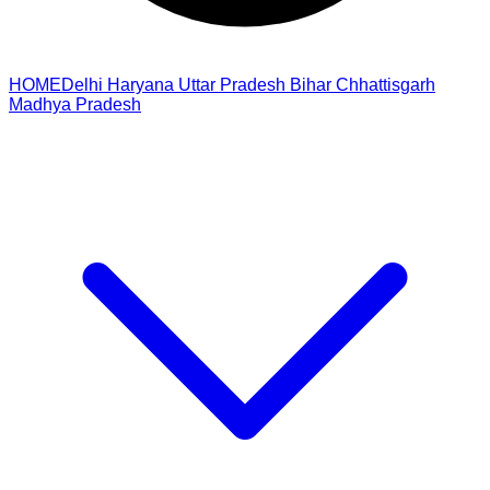
HOME
Delhi
Haryana
Uttar Pradesh
Bihar
Chhattisgarh
Madhya Pradesh