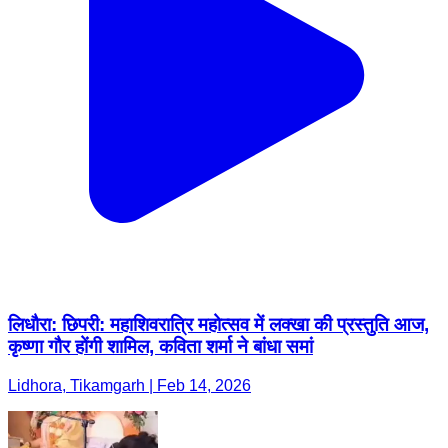
लिधौरा: छिपरी: महाशिवरात्रि महोत्सव में लक्खा की प्रस्तुति आज,
कृष्णा गौर होंगी शामिल, कविता शर्मा ने बांधा समां
Lidhora, Tikamgarh | Feb 14, 2026