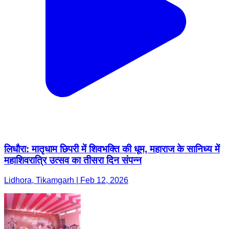
लिधौरा: मातृधाम छिपरी में शिवभक्ति की धूम, महाराज के सानिध्य में
महाशिवरात्रि उत्सव का तीसरा दिन संपन्न
Lidhora, Tikamgarh | Feb 12, 2026