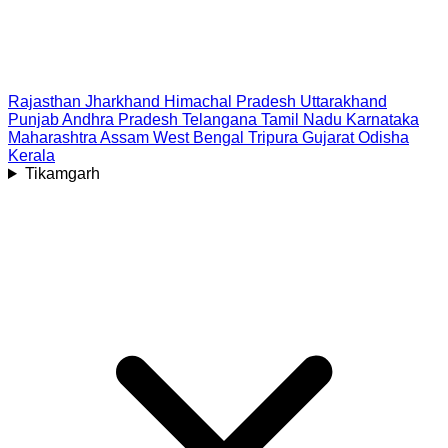
Rajasthan
Jharkhand
Himachal Pradesh
Uttarakhand
Punjab
Andhra Pradesh
Telangana
Tamil Nadu
Karnataka
Maharashtra
Assam
West Bengal
Tripura
Gujarat
Odisha
Kerala
Tikamgarh