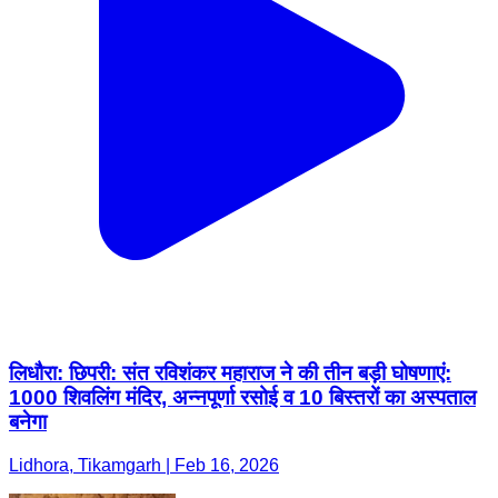
लिधौरा: छिपरी: संत रविशंकर महाराज ने की तीन बड़ी घोषणाएं:
1000 शिवलिंग मंदिर, अन्नपूर्णा रसोई व 10 बिस्तरों का अस्पताल
बनेगा
Lidhora, Tikamgarh | Feb 16, 2026