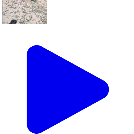
लिधौरा: मगरई में अवैध उत्खनन पर कार्रवाई, ट्रैक्टर ट्राली जब्त,